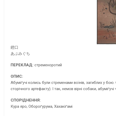
鐙口
あぶみぐち
ПЕРЕКЛАД:
стременоротий
ОПИС:
Абуміґучі колись були стременами воїнів, загиблих у бою.
сторічного артефакту). І так, немов вірні собаки, абуміґучі
СПОРІДНЕННЯ:
Кура яро
, Обороґурума, Хахакіґамі