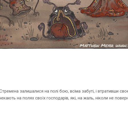
 Стремена залишалися на полі бою, всіма забуті, і втративши св
 чекають на полях своїх господарів, які, на жаль, ніколи не повер