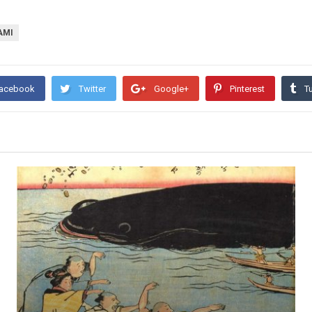
АМІ
acebook
Twitter
Google+
Pinterest
T