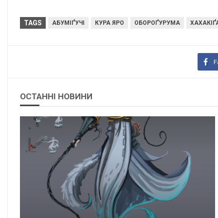
TAGS
АБУМІҐУЧІ
КУРА ЯРО
ОБОРОҐУРУМА
ХАХАКІҐ
F
ОСТАННІ НОВИНИ