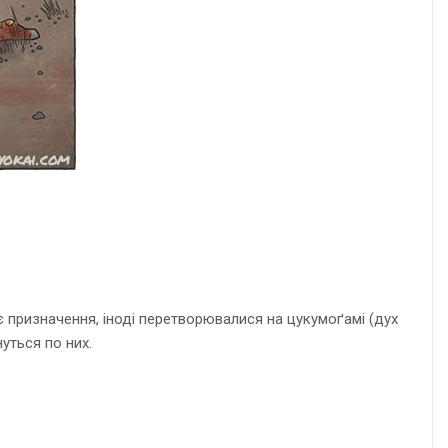
оє призначення, іноді перетворювалися на цукумоґамі (дух
нуться по них.