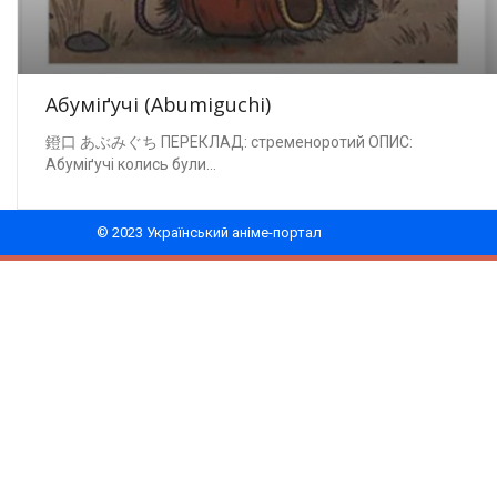
Абуміґучі (Abumiguchi)
鐙口 あぶみぐち ПЕРЕКЛАД: стременоротий ОПИС:
Абуміґучі колись були...
© 2023 Український аніме-портал