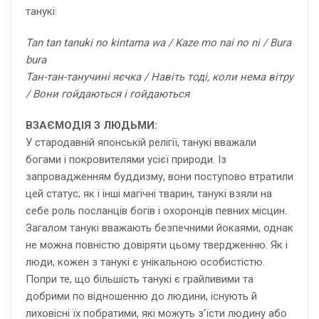
танукі:
Tan tan tanuki no kintama wa / Kaze mo nai no ni / Bura
bura
Тан-тан-танучині яєчка / Навіть тоді, коли нема вітру
/ Вони гойдаються і гойдаються
ВЗАЄМОДІЯ З ЛЮДЬМИ:
У стародавній японській релігії, танукі вважали
богами і покровителями усієї природи. Із
запровадженням буддизму, вони поступово втратили
цей статус; як і інші магічні тварин, танукі взяли на
себе роль посланців богів і охоронців певних місцин.
Загалом танукі вважають безпечними йокаями, однак
не можна повністю довіряти цьому твердженню. Як і
люди, кожен з танукі є унікальною особистістю.
Попри те, що більшість танукі є грайливими та
добрими по відношенню до людини, існують й
лиховісні їх побратими, які можуть з’їсти людину або