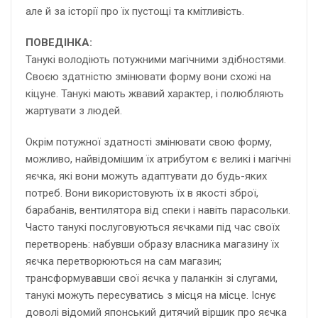
але й за історії про їх пустощі та кмітливість.
ПОВЕДІНКА:
Танукі володіють потужними магічними здібностями.
Своєю здатністю змінювати форму вони схожі на
кіцуне. Танукі мають жвавий характер, і полюбляють
жартувати з людей.
Окрім потужної здатності змінювати свою форму,
можливо, найвідомішим їх атрибутом є великі і магічні
яєчка, які вони можуть адаптувати до будь-яких
потреб. Вони використовують їх в якості зброї,
барабанів, вентилятора від спеки і навіть парасольки.
Часто танукі послуговуються яєчками під час своїх
перетворень: набувши образу власника магазину їх
яєчка перетворюються на сам магазин;
трансформувавши свої яєчка у паланкін зі слугами,
танукі можуть пересуватись з місця на місце. Існує
доволі відомий японський дитячий віршик про яєчка