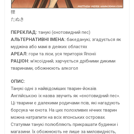
狸
たぬき
ПЕРЕКЛАД:
танукі (єнотовидний пес)
АЛЬТЕРНАТИВНІ ІМЕНА:
бакеданукі; згадується як
муджіна або мамі в деяких областях
АРЕАЛ:
гори та ліси; уся територія Японії
РАЦІОН:
м’ясоїдний; харчується дрібними дикими
тваринами, обожнюють алкогол
ОПИС:
Танукі одні з найвідоміших тварин-йокаїв.
Англійською їх назва звучить як «єнотовидний пес».
Ці тварини є далекими родичами псів, які нагадують
борсука чи єнота. На цих полохливих нічних тварин
можна натрапити на всіх японських островах.
Статуями танукі полюбляють прикрашати будинки і
магазини. Їх обожнюють не лише за миловидність,