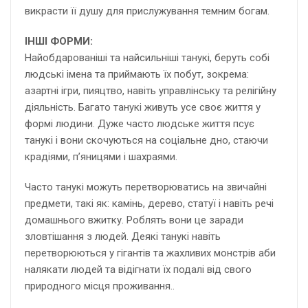
викрасти її душу для прислужування темним богам.
ІНШІ ФОРМИ:
Найобдарованіші та найсильніші танукі, беруть собі
людські імена та приймають їх побут, зокрема:
азартні ігри, пияцтво, навіть управлінську та релігійну
діяльність. Багато танукі живуть усе своє життя у
формі людини. Дуже часто людське життя псує
танукі і вони скочуються на соціальне дно, стаючи
крадіями, п’яницями і шахраями.
Часто танукі можуть перетворюватись на звичайні
предмети, такі як: камінь, дерево, статуї і навіть речі
домашнього вжитку. Роблять вони це заради
зловтішання з людей. Деякі танукі навіть
перетворюються у гігантів та жахливих монстрів аби
налякати людей та відігнати їх подалі від свого
природного місця проживання..