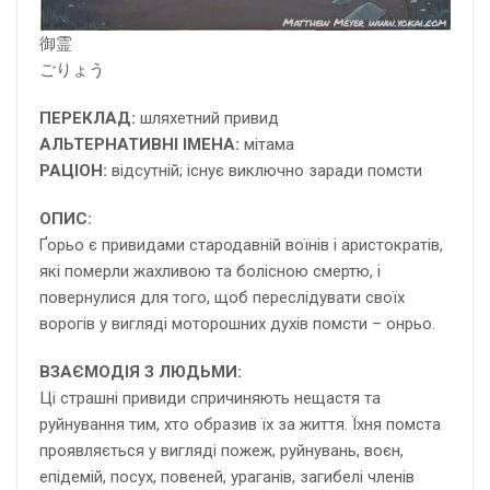
御霊
ごりょう
ПЕРЕКЛАД:
шляхетний привид
АЛЬТЕРНАТИВНІ ІМЕНА:
мітама
РАЦІОН:
відсутній; існує виключно заради помсти
ОПИС:
Ґорьо є привидами стародавній воїнів і аристократів,
які померли жахливою та болісною смертю, і
повернулися для того, щоб переслідувати своїх
ворогів у вигляді моторошних духів помсти – онрьо.
ВЗАЄМОДІЯ З ЛЮДЬМИ:
Ці страшні привиди спричиняють нещастя та
руйнування тим, хто образив їх за життя. Їхня помста
проявляється у вигляді пожеж, руйнувань, воєн,
епідемій, посух, повеней, ураганів, загибелі членів