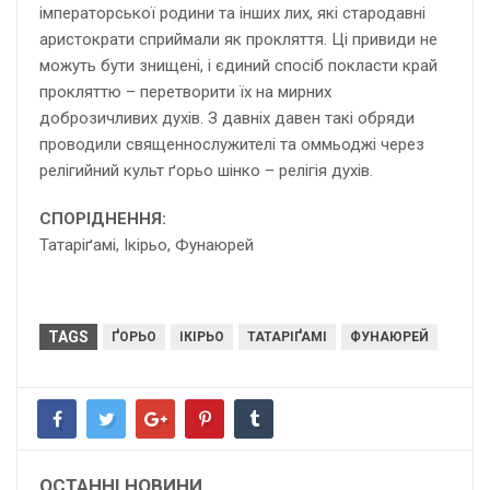
імператорської родини та інших лих, які стародавні
аристократи сприймали як прокляття. Ці привиди не
можуть бути знищені, і єдиний спосіб покласти край
прокляттю – перетворити їх на мирних
доброзичливих духів. З давніх давен такі обряди
проводили священнослужителі та оммьоджі через
релігийний культ ґорьо шінко – релігія духів.
СПОРІДНЕННЯ:
Татаріґамі, Ікірьо,
Фунаюрей
TAGS
ҐОРЬО
ІКІРЬО
ТАТАРІҐАМІ
ФУНАЮРЕЙ
ОСТАННІ НОВИНИ