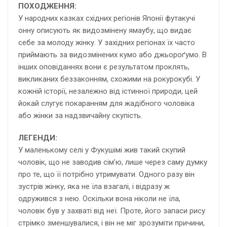
ПОХОДЖЕННЯ:
У народних казках східних регіонів Японії футакучі
онну описують як видозмінену ямаубу, що видає
себе за молоду жінку. У західних регіонах їх часто
приймають за видозмінених кумо або
джьороґумо
. В
інших оповіданнях вони є результатом проклять,
викликаних беззаконням, схожими на рокурокубі. У
кожній історії, незалежно від істинної природи, цей
йокай слугує покаранням для жадібного чоловіка
або жінки за надзвичайну скупість.
ЛЕГЕНДИ:
У маленькому селі у Фукушімі жив такий скупий
чоловік, що не заводив сім’ю, лише через саму думку
про те, що її потрібно утримувати. Одного разу він
зустрів жінку, яка не їла взагалі, і відразу ж
одружився з нею. Оскільки вона ніколи не їла,
чоловік був у захваті від неї. Проте, його запаси рису
стрімко зменшувалися, і він не міг зрозуміти причини,