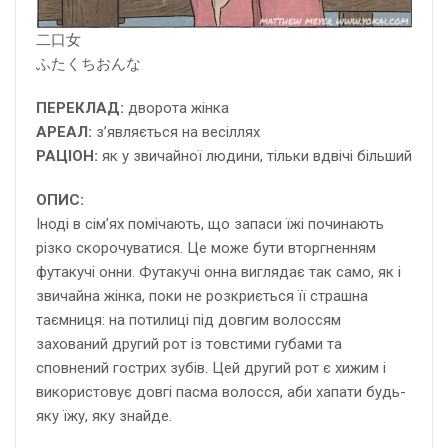
二口女
ふたくちおんな
ПЕРЕКЛАД:
дворота жінка
АРЕАЛ:
з’являється на весіллях
РАЦІОН:
як у звичайної людини, тільки вдвічі більший
ОПИС:
Іноді в сім’ях помічають, що запаси їжі починають
різко скорочуватися. Це може бути вторгненням
футакучі онни. Футакучі онна виглядає так само, як і
звичайна жінка, поки не розкриється її страшна
таємниця: на потилиці під довгим волоссям
захований другий рот із товстими губами та
сповнений гострих зубів. Цей другий рот є хижим і
використовує довгі пасма волосся, аби хапати будь-
яку їжу, яку знайде.