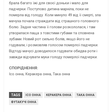
брала багато їжі для своєї доньки і мало для
падчерки. Поступово дитина марніла, поки не
померла від голоду. Коли минуло 49 від її смерті, зла
мачуха почала страждати від страшного головного
болю. Задня частина її голови розкололася, і там
утворилася паща з товстими губами та сповнена
зубами. Новий рот сильно болів, якщо його не
годували, і розмовляв голосом померлої падчерки.
Відтоді мачусі доводилося годувати обидва роти і
завжди відчувати муки голоду померлої падчерки.
СПОРІДНЕННЯ:
Ісо онна, Керакера онна, Така онна
TAGS
ІСО ОННА
КЕРАКЕРА ОННА
ТАКА ОННА
ФУТАКУЧІ ОННА