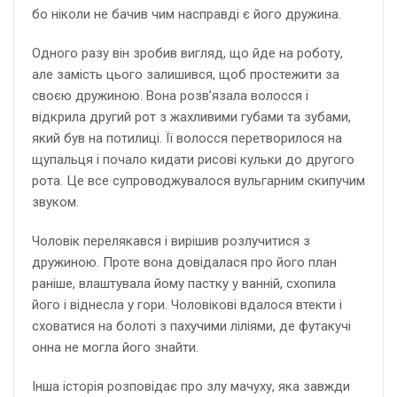
бо ніколи не бачив чим насправді є його дружина.
Одного разу він зробив вигляд, що йде на роботу,
але замість цього залишився, щоб простежити за
своєю дружиною. Вона розв’язала волосся і
відкрила другий рот з жахливими губами та зубами,
який був на потилиці. Її волосся перетворилося на
щупальця і почало кидати рисові кульки до другого
рота. Це все супроводжувалося вульгарним скипучим
звуком.
Чоловік перелякався і вирішив розлучитися з
дружиною. Проте вона довідалася про його план
раніше, влаштувала йому пастку у ванній, схопила
його і віднесла у гори. Чоловікові вдалося втекти і
сховатися на болоті з пахучими ліліями, де футакучі
онна не могла його знайти.
Інша історія розповідає про злу мачуху, яка завжди