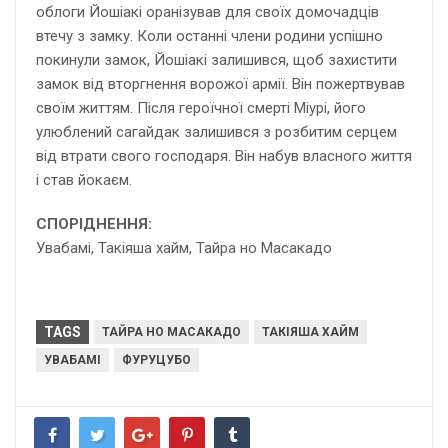
облоги Йошіакі оранізував для своїх домочадців
втечу з замку. Коли останні члени родини успішно
покинули замок, Йошіакі залишився, щоб захистити
замок від вторгнення ворожої армії. Він пожертвував
своїм життям. Після героїчної смерті Міурі, його
улюблений сагайдак залишився з розбитим серцем
від втрати свого господаря. Він набув власного життя
і став йокаєм.
СПОРІДНЕННЯ:
Увабамі, Такіяша хайм, Тайра но Масакадо
TAGS
ТАЙРА НО МАСАКАДО
ТАКІЯША ХАЙМ
УВАБАМІ
ФУРУЦУБО