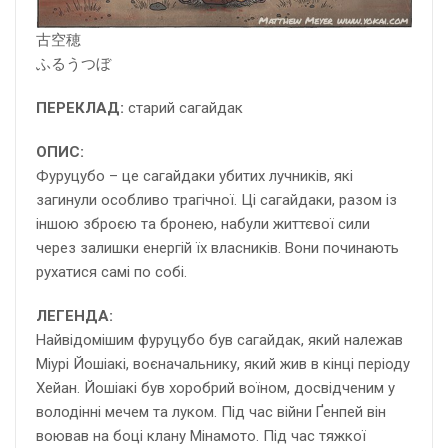
古空穂
ふるうつぼ
ПЕРЕКЛАД:
старий сагайдак
ОПИС:
Фуруцубо – це сагайдаки убитих лучників, які
загинули особливо трагічної. Ці сагайдаки, разом із
іншою зброєю та бронею, набули життєвої сили
через залишки енергій їх власників. Вони починають
рухатися самі по собі.
ЛЕГЕНДА:
Найвідомішим фуруцубо був сагайдак, який належав
Міурі Йошіакі, воєначальнику, який жив в кінці періоду
Хейан. Йошіакі був хоробрий воїном, досвідченим у
володінні мечем та луком. Під час війни Ґенпей він
воював на боці клану Мінамото. Під час тяжкої