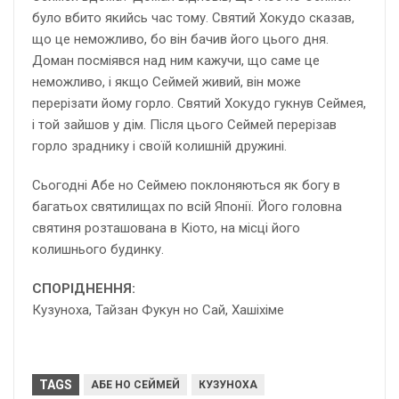
було вбито якийсь час тому. Святий Хокудо сказав,
що це неможливо, бо він бачив його цього дня.
Доман посміявся над ним кажучи, що саме це
неможливо, і якщо Сеймей живий, він може
перерізати йому горло. Святий Хокудо гукнув Сеймея,
і той зайшов у дім. Після цього Сеймей перерізав
горло зраднику і своїй колишній дружині.
Сьогодні Абе но Сеймею поклоняються як богу в
багатьох святилищах по всій Японії. Його головна
святиня розташована в Кіото, на місці його
колишнього будинку.
СПОРІДНЕННЯ:
Кузуноха
, Тайзан Фукун но Сай, Хашіхіме
TAGS
АБЕ НО СЕЙМЕЙ
КУЗУНОХА