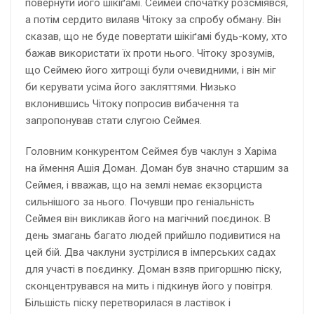
повернути його шікіґамі. Сеймей спочатку розсміявся,
а потім сердито вилаяв Чітоку за спробу обману. Він
сказав, що не буде повертати шікіґамі будь-кому, хто
бажав використати їх проти нього. Чітоку зрозумів,
що Сеймею його хитрощі були очевидними, і він міг
би керувати усіма його закляттями. Низько
вклонившись Чітоку попросив вибачення та
запропонував стати слугою Сеймея.
Головним конкурентом Сеймея був чаклун з Харіма
на ймення Ашія Доман. Доман був значно старшим за
Сеймея, і вважав, що на землі немає екзорциста
сильнішого за нього. Почувши про геніальність
Сеймея він викликав його на магічний поєдинок. В
день змагань багато людей прийшло подивитися на
цей бій. Два чаклуни зустрілися в імперських садах
для участі в поєдинку. Доман взяв пригоршню піску,
сконцентрувався на мить і підкинув його у повітря.
Більшість піску перетворилася в ластівок і