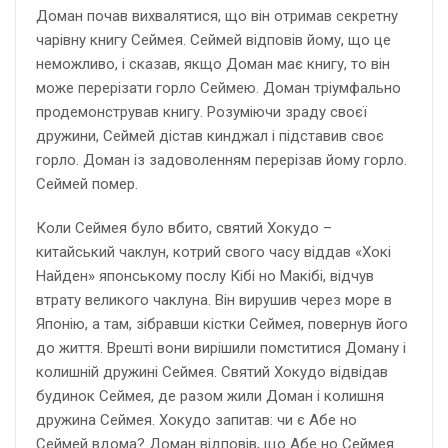
Доман почав вихвалятися, що він отримав секретну
чарівну книгу Сеймея. Сеймей відповів йому, що це
неможливо, і сказав, якщо Доман має книгу, то він
може перерізати горло Сеймею. Доман тріумфально
продемонстрував книгу. Розуміючи зраду своєї
дружини, Сеймей дістав кинджал і підставив своє
горло. Доман із задоволенням перерізав йому горло.
Сеймей помер.
Коли Сеймея було вбито, святий Хокудо –
китайський чаклун, котрий свого часу віддав «Хокі
Найден» японському послу Кібі но Макібі, відчув
втрату великого чаклуна. Він вирушив через море в
Японію, а там, зібравши кістки Сеймея, повернув його
до життя. Врешті вони вирішили помститися Доману і
колишній дружині Сеймея. Святий Хокудо відвідав
будинок Сеймея, де разом жили Доман і колишня
дружина Сеймея. Хокудо запитав: чи є Абе но
Сеймей вдома? Доман відповів, що Абе но Сеймея