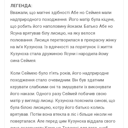
ЛЕГЕНДА:
Вважали, що магічні здібності Абе но Сеймея мали
надприродного походження. Його матір була кіцуне,
що робить його наполовину йокаєм. Батько Абе но
Ясуна врятував білу лисицю, на яку велося
полювання. Лисиця перетворилася в прекрасну жінку
на ім’я Кузуноха. Із вдячності за порятунок її життя
Кузуноха стала дружиною Ясуни і народила йому
сина Сеймея.
Коли Сеймею було п’ять років, його надприродне
походження стало очевидним. Він був здатним
керувати слабкими оні та змушувати їх виконувати
його накази. Одного разу Сеймей побачив свою
матір у вигляді лисиці. Кузуноха пояснила синові, що
була білою лисицею, котру його батько колись
врятував. Потім вона втекла в ліс і більше ніколи не
поверталася. Але перед цим Кузуноха віддала свого