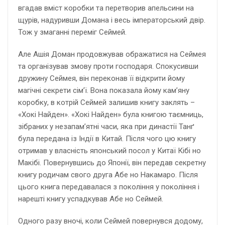
вгадав вміст коробки та перетворив апельсини на
щурів, надуривши Домана і весь імператорський двір.
Тож у змаганні переміг Сеймей.
Але Ашія Доман продовжував ображатися на Сеймея
та організував змову проти господаря. Спокусивши
дружину Сеймея, він переконав її відкрити йому
магічні секрети сім’ї. Вона показала йому кам’яну
коробку, в котрій Сеймей залишив книгу заклять –
«Хокі Найден». «Хокі Найден» була книгою таємниць,
зібраних у незапам’ятні часи, яка при династії Танґ
була передана із Індії в Китай. Після чого цю книгу
отримав у власність японський посол у Китаї Кібі но
Макібі. Повернувшись до Японії, він передав секретну
книгу родичам свого друга Абе но Накамаро. Після
цього книга передавалася з покоління у покоління і
нарешті книгу успадкував Абе но Сеймей.
Одного разу вночі, коли Сеймей повернувся додому,