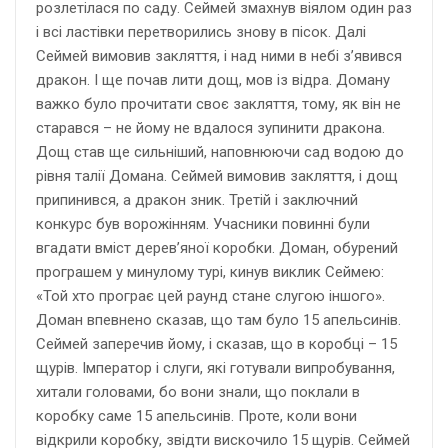
розлетілася по саду. Сеймей змахнув віялом один раз
і всі ластівки перетворились знову в пісок. Далі
Сеймей вимовив закляття, і над ними в небі з’явився
дракон. І ще почав лити дощ, мов із відра. Доману
важко було прочитати своє закляття, тому, як він не
старався – не йому не вдалося зупинити дракона.
Дощ став ще сильніший, наповнюючи сад водою до
рівня талії Домана. Сеймей вимовив закляття, і дощ
припинився, а дракон зник. Третій і заключний
конкурс був ворожінням. Учасники повинні були
вгадати вміст дерев’яної коробки. Доман, обурений
програшем у минулому турі, кинув виклик Сеймею:
«Той хто програє цей раунд стане слугою іншого».
Доман впевнено сказав, що там було 15 апельсинів.
Сеймей заперечив йому, і сказав, що в коробці – 15
щурів. Імператор і слуги, які готували випробування,
хитали головами, бо вони знали, що поклали в
коробку саме 15 апельсинів. Проте, коли вони
відкрили коробку, звідти вискочило 15 щурів. Сеймей