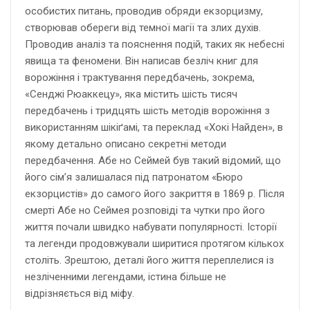
особистих питань, проводив обряди екзорцизму,
створював обереги від темної магії та злих духів.
Проводив аналіз та пояснення подій, таких як небесні
явища та феномени. Він написав безліч книг для
ворожіння і трактування передбачень, зокрема,
«Сенджі Рюаккецу», яка містить шість тисяч
передбачень і тридцять шість методів ворожіння з
використанням шікіґамі, та переклад «Хокі Найден», в
якому детально описано секретні методи
передбачення. Абе но Сеймей був такий відомий, що
його сім’я залишалася під патронатом «Бюро
екзорцистів» до самого його закриття в 1869 р. Після
смерті Абе но Сеймея розповіді та чутки про його
життя почали швидко набувати популярності. Історії
та легенди продовжували ширитися протягом кількох
століть. Зрештою, деталі його життя переплелися із
незліченними легендами, істина більше не
відрізняється від міфу.