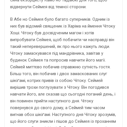
сина екзорцисту Камо но Тадаюкі для того, щоб
відвернути Сеймея від темної сторони.
В Абе но Сеймея було багато суперників. Одним із
них був відомий священик із Харіма на ймення Чітоку
Хоші. Чітоку був досвідченим магом і хотів
випробувати Сеймея, щоб побачити чи насправді він
такий неперевершений, як про нього кажуть люди.
Чітоку замаскувався під мандрівника, завітав у
будинок Сеймея та попросив навчити його магії.
Сеймей миттєво побачив справжню сутність гостя.
Більш того, він побачив і двох замаскованих слуг
шікіґамі, котрих привів із собою Чітоку. Сеймей
вирішив трохи поглузувати з Чітоку. Він погодився
навчати його, але сказав що сьогодні поганий день, і
він повинен прийти наступного дня. Чітоку
повернувся до свого дому, а Сеймей тим часом
вигнав обох шікіґамі. Наступного дня Чітоку зрозумів,
що його слуги зникли і пішов до Сеймея із проханням