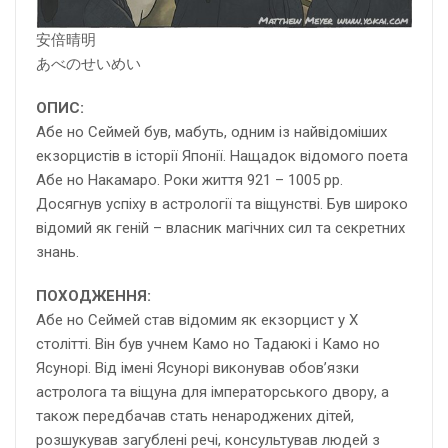
安倍晴明
あべのせいめい
ОПИС:
Абе но Сеймей був, мабуть, одним із найвідоміших
екзорцистів в історії Японії. Нащадок відомого поета
Абе но Накамаро. Роки життя 921 – 1005 рр.
Досягнув успіху в астрології та віщунстві. Був широко
відомий як геній – власник магічних сил та секретних
знань.
ПОХОДЖЕННЯ:
Абе но Сеймей став відомим як екзорцист у Х
столітті. Він був учнем Камо но Тадаюкі і Камо но
Ясунорі. Від імені Ясунорі виконував обов’язки
астролога та віщуна для імператорського двору, а
також передбачав стать ненароджених дітей,
розшукував загублені речі, консультував людей з