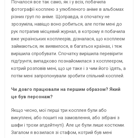
Почалося все так само, як і у всіх, побачила
фотографії косплею з улюбленого аніме в альбомах
різних груп по аніме. Щоправда, я спочатку не
зрозуміла, навіщо воно робиться, але потім мені до
рук потрапив місцевий журнал, в котрому я побачила
вже українських косплеєрів, дізналася, що косплеєм
займаються, як виявилося, в багатьох країнах, і теж
вирішила спробувати. Спочатку вирішила перевірити
підґрунтя, випадково познайомилася з косплеєром,
котрий розповів мені, що це таке і з чим його їдять, а
потім мені запропонували зробити спільний косплей.
Чи довго працювали на першим образом? Який
це був персонаж?
Якщо чесно, мої перші три косплея були або
викуплені, або пошиті на замовлення, або зібрані з
шафи і трохи апдейтнуті). Але це були лише костюми.
Загалом я возилася зі стафом, котрий був мені