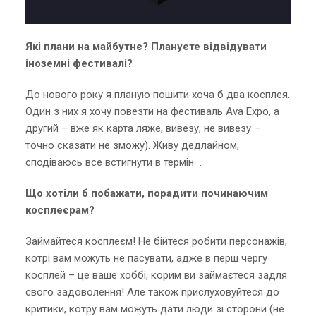
Які плани на майбутнє? Плануєте відвідувати
іноземні фестивалі?
До нового року я планую пошити хоча б два косплея.
Один з них я хочу повезти на фестиваль Ava Expo, а
другий – вже як карта ляже, вивезу, не вивезу –
точно сказати не зможу). Живу дедлайном,
сподіваюсь все встигнути в термін .
Що хотіли б побажати, порадити починаючим
косплеєрам?
Займайтеся косплеєм! Не бійтеся робити персонажів,
котрі вам можуть не пасувати, адже в перш чергу
косплей – це ваше хоббі, корим ви займаєтеся задля
свого задоволення! Але також прислуховуйтеся до
критики, котру вам можуть дати люди зі сторони (не