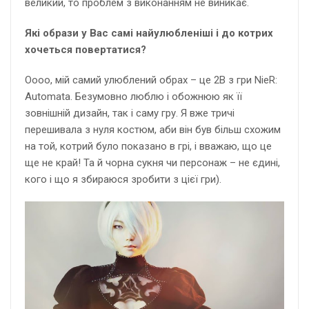
великий, то проблем з виконанням не виникає.
Які образи у Вас самі найулюбленіші і до котрих
хочеться повертатися?
Оооо, мій самий улюблений обрах – це 2В з гри NieR:
Automata. Безумовно люблю і обожнюю як її
зовнішній дизайн, так і саму гру. Я вже тричі
перешивала з нуля костюм, аби він був більш схожим
на той, котрий було показано в грі, і вважаю, що це
ще не край! Та й чорна сукня чи персонаж – не єдині,
кого і що я збираюся зробити з цієї гри).