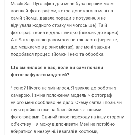
Misaki Sai. Пугоффка для мене була першим моїм
косплей-фотографом, котра допомагала мені на
самій зйомці, давала поради з позуваня, я не
відчувала жодного страху чи чогось ще). Та й
фотографії вона віддає швидко (плюсик до карми) .
А з Sai я працюю разом хоч не так часто (через те,
що мешкаємо в різних містах), але мені завжди
подобався процес зйомки і нею та обробка.
Що змінилося в вас, коли ви самі почали
фотографувати моделей?
Чесно? Нічого не змінилося. Я звикла до роботи з
камерою, і зміна положення модель > фотограф
нічого мені особливо не дало. Схему світла і пози, чи
гру я пройшла вже на базі зйомок з іншими
фотографами. Єдиний плюс переходу на іншу сторону
об’єктиву – я можу відпочивати. Мені не потрібно
вбиратися в незручні, і взагалі в костюми,