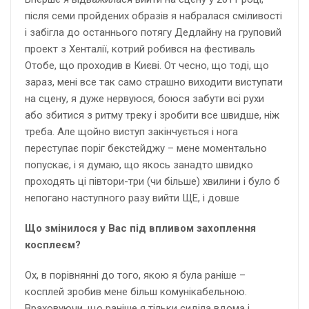
після семи пройдених образів я набралася сміливості
і забігла до останнього потягу Дедлайну на груповий
проект з Хенталії, котрий робився на фестиваль
Отобе, що проходив в Києві. От чесно, що тоді, що
зараз, мені все так само страшно виходити виступати
на сцену, я дуже нервуюся, боюся забути всі рухи
або збитися з ритму треку і зробити все швидше, ніж
треба. Але щойно виступ закінчується і нога
переступає поріг бекстейджу – мене моментально
попускає, і я думаю, що якось занадто швидко
проходять ці півтори-три (чи більше) хвилини і було б
непогано наступного разу вийти ЩЕ, і довше
Що змінилося у Вас під впливом захоплення
косплеєм?
Ох, в порівнянні до того, якою я була раніше –
косплей зробив мене більш комунікабельною.
Враховуючи, що раніше я тільки сиділа вдома і