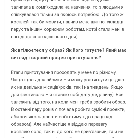
залипала в комп\ходила на навчання, то з людьми я
спілкувалася тільки за якоюсь потребою. До того ж
косплей, так би мовити, навчив мене шиттю, укладці
перук та іншим корисним роботам, котрі стали мені в
нагоді до сьогоднішнього дня).
Як втілюєтеся у образ? Як його готуєте? Який має
вигляд творчий процес приготування?
Етапи приготування проходять у мене по різному.
Якщо щось для зйомки – я можу розтягнути це діло
як на декілька місяців\років, так і на тиждень. Якщо
для фестивалю – я ставлю собі дату дедлайну). Все
залежить від того, на коли мені треба зробити образ.
В останні пару років я почала робити сумісні проекти,
аби хоч якось давати собі стимул до праці над
образом). Але найчастіше я віддаю перевагу
косплею соло, так ні до кого не прив’язаний, та й не