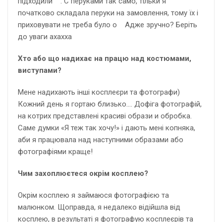
підходили . С перуками так само, тільки я
початково складала перуки на замовлення, тому їх і
приховувати не треба було о Адже зручно? Беріть
до уваги ахахха
Хто або що надихає на працю над костюмами,
виступами?
Мене надихають інші косплеєри та фотографи)
Кожний день я гортаю близько…. Дофіга фотографій,
на котрих представлені красиві образи и обробка.
Саме думки «Я теж так хочу!» і дають мені копняка,
аби я працювала над наступними образами або
фотографіями краще!
Чим захоплюєтеся окрім косплею?
Окрім косплею я займаюся фотографією та
малюнком. Щоправда, я недалеко відійшла від
косплею, в результаті я фотографую косплеєрів та