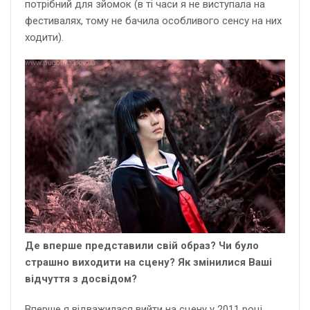
потрібний для зйомок (в ті часи я не виступала на
фестивалях, тому не бачила особливого сенсу на них
ходити).
Де вперше представили свій образ? Чи було
страшно виходити на сцену? Як змінилися Ваші
відчуття з досвідом?
Вперше я відважилася вийти на сцену у 2011 році,