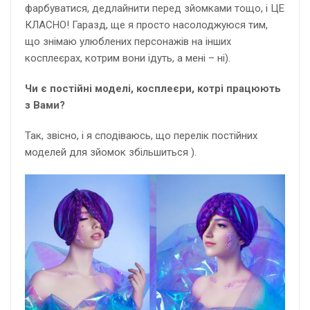
фарбуватися, дедлайнити перед зйомками тощо, і ЦЕ
КЛАСНО! Гаразд, ще я просто насолоджуюся тим,
що знімаю улюблених персонажів на інших
косплеєрах, котрим вони ідуть, а мені – ні).
Чи є постійні моделі, косплеєри, котрі працюють
з Вами?
Так, звісно, і я сподіваюсь, що перелік постійних
моделей для зйомок збільшиться ).