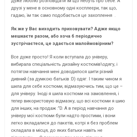
дуже люблю розповідати їм що небуть про себе. А
друзі у мене в основному одні косплеєри, так що,
гадаю, їм так само подобається це захоплення .
Як же у Вас виходить приховувати? Адже якщо
мешкаєте разом, або хоча б періодично
зустрічаєтеся, це здається малоймовірним?
Все дуже просто! Я коли вступала до універу,
вибирала спеціальність дизайну костюмів\одягу, і
потягом навчання мені доводилося шити різний
дивний (за думкою батьків :D) одяг. І таким чином я
шила для себе костюми, відмазуючись тим, що це –
для універу. Іноді я шила костюми на замовлення, і
тепер використовую відмазку, що всі костюми я шию
для інших, на продаж :”D. А в період навчання до
універу мої костюми були надто простими, і вони
легко вкладалися до пакетів, котрі я без проблем
складала в місця, до яких батьки навіть не