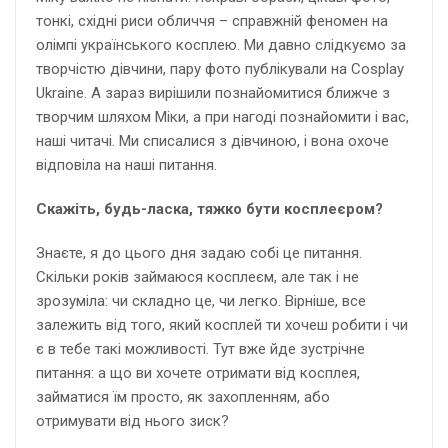
тонкі, східні риси обличчя – справжній феномен на
олімпі українського косплею. Ми давно слідкуємо за
творчістю дівчини, пару фото публікували на Cosplay
Ukraine. А зараз вирішили познайомитися ближче з
творчим шляхом Міки, а при нагоді познайомити і вас,
наші читачі. Ми списалися з дівчиною, і вона охоче
відповіла на наші питання.
Скажіть, будь-ласка, тяжко бути косплеєром?
Знаєте, я до цього дня задаю собі це питання.
Скільки років займаюся косплеєм, але так і не
зрозуміла: чи складно це, чи легко. Вірніше, все
залежить від того, який косплей ти хочеш робити і чи
є в тебе такі можливості. Тут вже йде зустрічне
питання: а що ви хочете отримати від косплея,
займатися їм просто, як захопленням, або
отримувати від нього зиск?