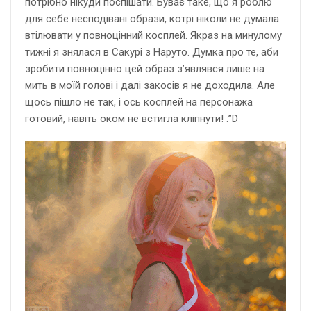
потрібно нікуди поспішати. Буває таке, що я роблю
для себе несподівані образи, котрі ніколи не думала
втілювати у повноцінний косплей. Якраз на минулому
тижні я знялася в Сакурі з Наруто. Думка про те, аби
зробити повноцінно цей образ з’являвся лише на
мить в моїй голові і далі закосів я не доходила. Але
щось пішло не так, і ось косплей на персонажа
готовий, навіть оком не встигла кліпнути! :”D