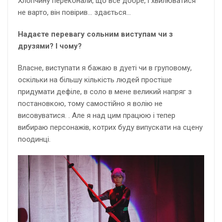
Хлопчину переконали, що все добре, і хвилюватися
не варто, він повірив… здається…
Надаєте перевагу сольним виступам чи з
друзями? І чому?
Власне, виступати я бажаю в дуеті чи в груповому,
оскільки на більшу кількість людей простіше
придумати дефіле, в соло в мене великий напряг з
постановкою, тому самостійно я волію не
висовуватися. . Але я над цим працюю і тепер
вибираю персонажів, котрих буду випускати на сцену
поодинці.