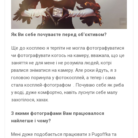
Як Ви себе почуваєте перед об’єктивом?
Ще до косплею я терпіти не могла фотографуватися
чи фотографувати когось на камеру, вважала, що це
заняття не для мене і не розуміла людей, котрі
рвалися зніматися на камеру. Але роки йдуть, я з
головою поринула у фотокосплей, а тепер і сама
стала косплей-фотографом . Почуваю себе як риба
у воді, дуже комфортно, навіть луснути себе малу
захотілося, хахах.
З якими фотографами Вам працювалося
найлегше і чому?
Мені дуже подобається працювати з Pugoffka та