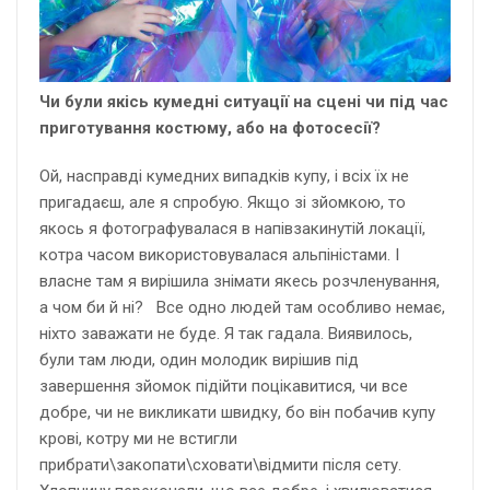
Чи були якісь кумедні ситуації на сцені чи під час
приготування костюму, або на фотосесії?
Ой, насправді кумедних випадків купу, і всіх їх не
пригадаєш, але я спробую. Якщо зі зйомкою, то
якось я фотографувалася в напівзакинутій локації,
котра часом використовувалася альпіністами. І
власне там я вирішила знімати якесь розчленування,
а чом би й ні? Все одно людей там особливо немає,
ніхто заважати не буде. Я так гадала. Виявилось,
були там люди, один молодик вирішив під
завершення зйомок підійти поцікавитися, чи все
добре, чи не викликати швидку, бо він побачив купу
крові, котру ми не встигли
прибрати\закопати\сховати\відмити після сету.