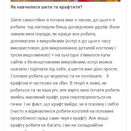
Як навчилися шити та крафтити?
Шити самостійно я почала вже з часом, до цього я
робила під наглядом більш досвідчених друзів. Вони
завали мені поради, як краще все робити,
допомагали з викройками (котрі я до цього часу
використовую для викроювання деталей костюму і
трохи видозмінюю) + на сьогодні з’явилося купа
сайтів з безкоштовними викройками, котрі можна
скачати і підігнати під себе, а шиття вже діло просте.
Головне робити це акуратно та не поспішати . З
крафтом я частково на «Ви». В теорії я знаю, як
робиться та чи інша річ, але варто мені почати робити
якийсь масивний крафт, руки перетворюються на
гачки. І не факт, що крафт вийде, чи я психану і заб’ю
(часто я відмовляюся робити косплей на половині
проробленої праці саме через крафт). Але якщо
крафту робити не багато, і він не складний\не