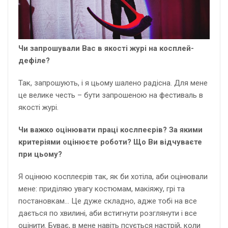
Чи запрошували Вас в якості журі на косплей-
дефіле?
Так, запрошують, і я цьому шалено радісна. Для мене
це велике честь – бути запрошеною на фестиваль в
якості журі.
Чи важко оцінювати праці кослпеєрів? За якими
критеріями оцінюєте роботи? Що Ви відчуваєте
при цьому?
Я оцінюю косплеєрів так, як би хотіла, аби оцінювали
мене: приділяю увагу костюмам, макіяжу, грі та
постановкам… Це дуже складно, адже тобі на все
дається по хвилині, аби встигнути розглянути і все
оцінити. Буває, в мене навіть псується настрій, коли