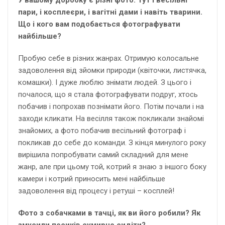
У вашому доробку є різні фото. Тут і весільні
пари, і косплеєри, і вагітні дами і навіть тварини.
Що і кого вам подобається фотографувати
найбільше?
Пробую себе в різних жанрах. Отримую колосальне
задоволення від зйомки природи (квіточки, листячка,
комашки). І дуже люблю знімати людей. З цього і
почалося, що я стала фотографувати подруг, хтось
побачив і попрохав познімати його. Потім почали і на
заходи кликати. На весілля також покликали знайомі
знайомих, а фото побачив весільний фотограф і
покликав до себе до команди. З кінця минулого року
вирішила попробувати самий складний для мене
жанр, але при цьому той, котрий я знаю з іншого боку
камери і котрий приносить мені найбільше
задоволення від процесу і ретуші – косплей!
Фото з собачками в тачці, як ви його робили? Як