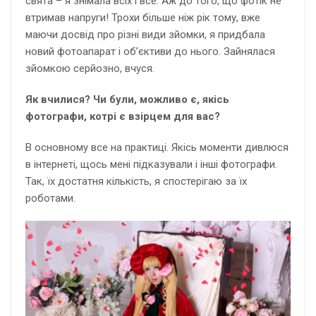
свята – я знімала всіх і все. Аж до того, що фотік не
втримав напруги! Трохи більше ніж рік тому, вже
маючи досвід про різні види зйомки, я придбала
новий фотоапарат і об’єктиви до нього. Зайнялася
зйомкою серйозно, вчуся.
Як вчилися? Чи були, можливо є, якісь
фотографи, котрі є взірцем для вас?
В основному все на практиці. Якісь моменти дивлюся
в інтернеті, щось мені підказували і інші фотографи.
Так, їх достатня кількість, я спостерігаю за їх
роботами.