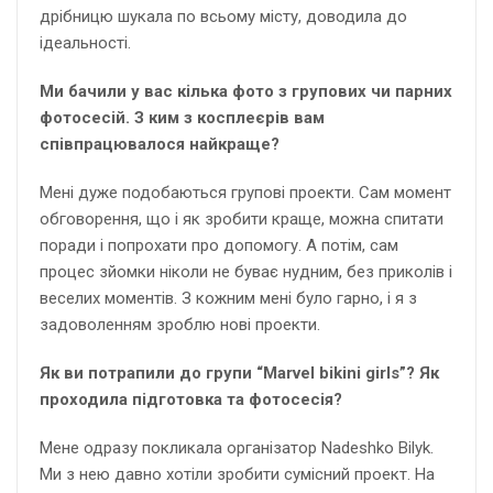
дрібницю шукала по всьому місту, доводила до
ідеальності.
Ми бачили у вас кілька фото з групових чи парних
фотосесій. З ким з косплеєрів вам
співпрацювалося найкраще?
Мені дуже подобаються групові проекти. Сам момент
обговорення, що і як зробити краще, можна спитати
поради і попрохати про допомогу. А потім, сам
процес зйомки ніколи не буває нудним, без приколів і
веселих моментів. З кожним мені було гарно, і я з
задоволенням зроблю нові проекти.
Як ви потрапили до групи “Marvel bikini girls”? Як
проходила підготовка та фотосесія?
Мене одразу покликала організатор Nadeshko Bilyk.
Ми з нею давно хотіли зробити сумісний проект. На