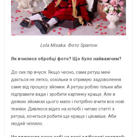
Lola Misaka
.
Фото Sparrow
Як вчилися обробці фото? Що було найважчим?
До сих пір вчуся. Якщо чесно, сама ретуш мені
дається не легко, оскільки я отримую задоволення
саме від процесу зйомки. А ретуш роблю тільки аби
підправити вади і зробити картинку краще. Але в
деяких зйомках цього мало і потрібно вчити все нові
техніки. Дивлюся відео на ютюбі і читаю статті з
ретуші, хочеться робити ще краще і цікавіше. Аби
людей чіпляло.