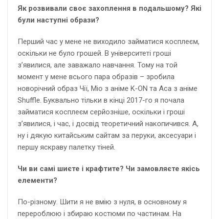
Як розвивали своє захоплення в подальшому? Які
були наступні образи?
Перший час у мене не виходило займатися косплеєм,
оскільки не було грошей. В університеті гроші
з’явилися, але заважало навчання. Тому на той
момент у мене всього пара образів – зробила
новорічний образ Чії, Міо з аніме K-ON та Аса з аніме
Shuffle. Буквально тільки в кінці 2017-го я почала
займатися косплеєм серйозніше, оскільки і гроші
з’явилися, і час, і досвід теоретичний накопичився. А,
ну і дякую китайським сайтам за перуки, аксесуари і
першу яскраву палетку тіней.
Чи ви самі шиєте і крафтите? Чи замовляєте якісь
елементи?
По-різному. Шити я не вмію з нуля, в основному я
перероблюю і збираю костюми по частинам. На