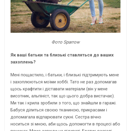
Фото Sparrow
Як ваші батьки та близькі ставляться до ваших
захоплень?
Мені пощастило, і батьки, і близькі підтримують мене
і захоплюються моїми хоббі. Тато не раз допомагав
щось крафтити і діставати матеріали (він у мене
висотник, альпініст, так що цього добра вистачає).
Ми так і крила зробили з того, що знайшли в гаражі.
Бабуся ділиться своєю тканиною, прикрасами і
допомагала відпарювати сукні. Сестра вічно
носиться зі мною, аби щось допомогти в процесі або