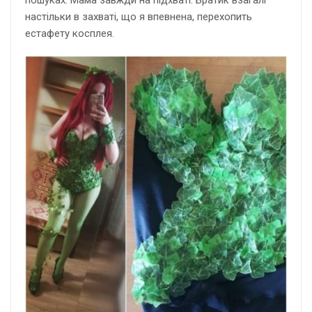
пошуках. Мама завжди на підхваті. Братик взагалі
настільки в захваті, що я впевнена, перехопить
естафету косплея.