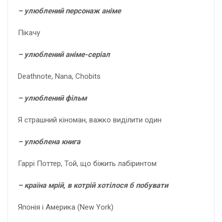
– улюблений персонаж аніме
Пікачу
– улюблений аніме-серіал
Deathnote, Nana, Chobits
– улюблений фільм
Я страшний кіноман, важко виділити один
– улюблена книга
Гаррі Поттер, Той, що біжить лабіринтом
– країна мрій, в котрій хотілося б побувати
Японія і Америка (New York)