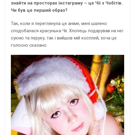
знайти на просторах інстаграму – це Чіі з Чобітів.
Чи був це перший образ?
Так, коли я переглянула це аніме, мені шалено
сподобалася красунька Чіі. Хлопець подарував на неї
сукню та перуку, так і вийшов мій косплей, хоча це
голосно сказано.