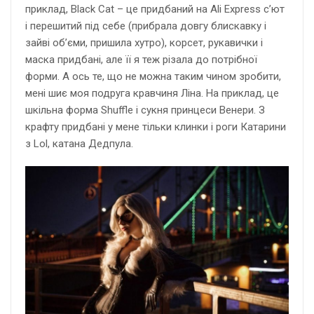
приклад, Black Cat – це придбаний на Ali Express с’ют
і перешитий під себе (прибрала довгу блискавку і
зайві об’єми, пришила хутро), корсет, рукавички і
маска придбані, але її я теж різала до потрібної
форми. А ось те, що не можна таким чином зробити,
мені шиє моя подруга кравчиня Ліна. На приклад, це
шкільна форма Shuffle і сукня принцеси Венери. З
крафту придбані у мене тільки клинки і роги Катарини
з Lol, катана Дедпула.