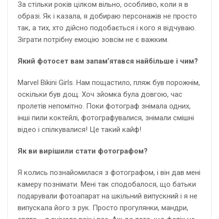
За стільки років цілком вільно, особливо, коли я в
образі. Як і казала, я добираю персонажів не просто
так, а тих, хто дійсно подобається і кого я відчуваю.
Зіграти потрібну емоцію зовсім не є важким.
Який фотосет вам запам’ятався найбільше і чим?
Marvel Bikini Girls. Нам пощастило, пляж був порожнім,
оскільки був дощ. Хоч зйомка була довгою, час
пролетів непомітно. Поки фотограф знімала одних,
інші пили коктейлі, фотографувалися, знімали смішні
відео і спілкувалися! Це такий кайф!
Як ви вирішили стати фотографом?
Я колись познайомилася з фотографом, і він дав мені
камеру познімати. Мені так сподобалося, що батьки
подарували фотоапарат на шкільний випускний і я не
випускала його з рук. Просто прогулянки, мандри,