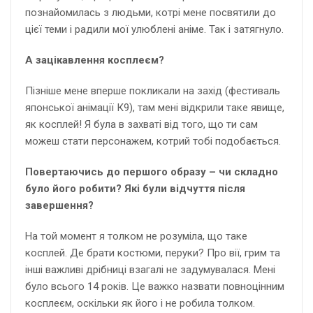
познайомилась з людьми, котрі мене посвятили до
цієї теми і радили мої улюблені аніме. Так і затягнуло.
А зацікавлення косплеєм?
Пізніше мене вперше покликали на захід (фестиваль
японської анімації К9), там мені відкрили таке явище,
як косплей! Я була в захваті від того, що ти сам
можеш стати персонажем, котрий тобі подобається.
Повертаючись до першого образу – чи складно
було його робити? Які були відчуття після
завершення?
На той момент я толком не розуміла, що таке
косплей. Де брати костюми, перуки? Про вії, грим та
інші важливі дрібниці взагалі не задумувалася. Мені
було всього 14 років. Це важко назвати повноцінним
косплеєм, оскільки як його і не робила толком.