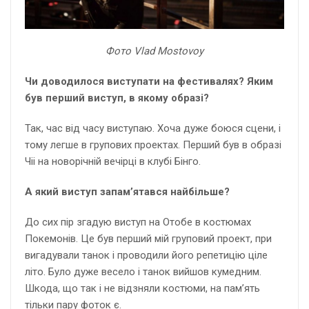
Фото Vlad Mostovoy
Чи доводилося виступати на фестивалях? Яким
був перший виступ, в якому образі?
Так, час від часу виступаю. Хоча дуже боюся сцени, і
тому легше в групових проектах. Перший був в образі
Чіі на новорічній вечірці в клубі Бінго.
А який виступ запам’ятався найбільше?
До сих пір згадую виступ на Отобе в костюмах
Покемонів. Це був перший мій груповий проект, при
вигадували танок і проводили його репетицію ціле
літо. Було дуже весело і танок вийшов кумедним.
Шкода, що так і не відзняли костюми, на пам’ять
тільки пару фоток є.