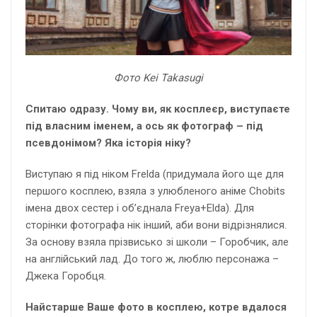
Фото Kei
Takasugi
Спитаю одразу. Чому ви, як косплеєр, виступаєте
під власним іменем, а ось як фотограф – під
псевдонімом? Яка історія ніку?
Виступаю я під ніком Frelda (придумала його ще для
першого косплею, взяла з улюбленого аніме Chobits
імена двох сестер і об’єднала Freya+Elda). Для
сторінки фотографа нік інший, аби вони відрізнялися.
За основу взяла прізвисько зі школи – Горобчик, але
на англійський лад. До того ж, люблю персонажа –
Джека Горобця.
Найстарше Ваше фото в косплею, котре вдалося