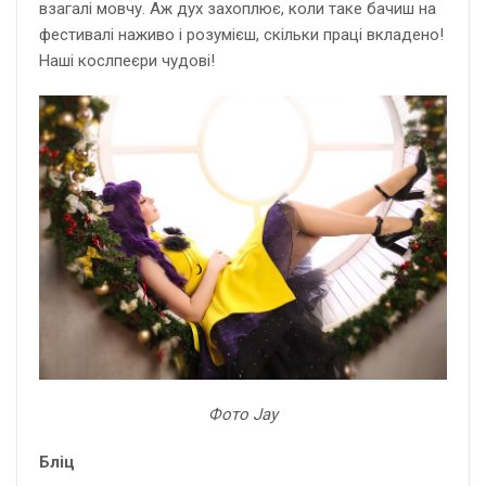
взагалі мовчу. Аж дух захоплює, коли таке бачиш на
фестивалі наживо і розумієш, скільки праці вкладено!
Наші кослпеєри чудові!
Фото
Jay
Бліц