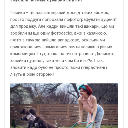
змусили песиків сумирно сидіти?
Песики – це взагалі перший досвід таких зйомок,
просто подруга попрохала пофотографувати цуценят
для продажу. Але кадри вийшли такі шикарні, що ми
зробили їм ще одну фотосесію, вже з хазяйкою.
Фото з тачкою вийшло випадково, оскільки ми
приколювалися і намагалися зняти песиків в різних
композиціях. І тут, тачка на очі потрапила. Дівчинка,
хазяйка цуценят, така «о, а чом би й ні?!». І так,
зловити кадр було не просто, вони гіперактивні і
лізуть в різні сторони!