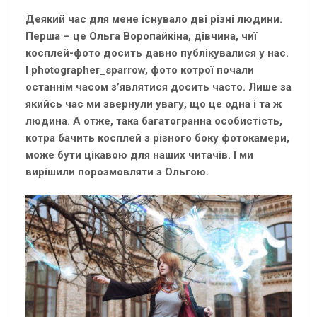
Деякий час для мене існувало дві різні людини.
Перша – це Ольга Воропайкіна, дівчина, чиї
косплей-фото досить давно публікувалися у нас.
І photographer_sparrow, фото котрої почали
останнім часом з’являтися досить часто. Лише за
якийсь час ми звернули увагу, що це одна і та ж
людина. А отже, така багатогранна особистість,
котра бачить косплей з різного боку фотокамери,
може бути цікавою для наших читачів. І ми
вирішили порозмовляти з Ольгою.