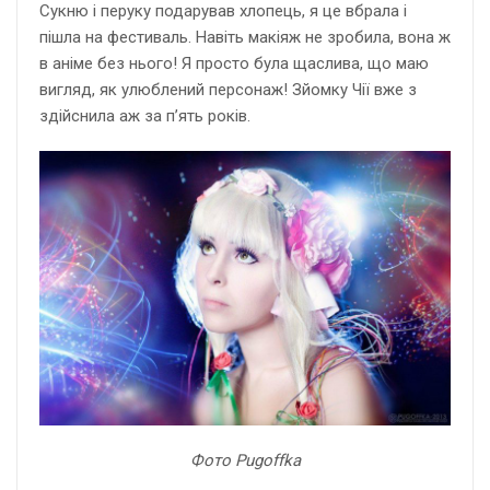
Сукню і перуку подарував хлопець, я це вбрала і
пішла на фестиваль. Навіть макіяж не зробила, вона ж
в аніме без нього! Я просто була щаслива, що маю
вигляд, як улюблений персонаж! Зйомку Чії вже з
здійснила аж за п’ять років.
Фото Pugoffka