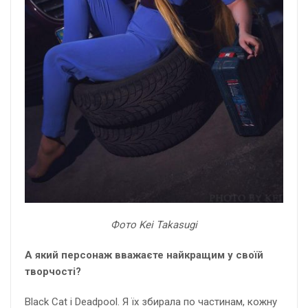
Фото Kei Takasugi
А який персонаж вважаєте найкращим у своїй
творчості?
Black Cat і Deadpool. Я їх збирала по частинам, кожну