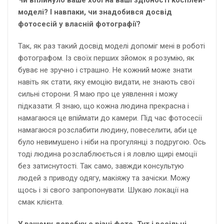
Чи вплинуло ваше хобі на ваші здібності косплей-
моделі? І навпаки, чи знадобився досвід
фотосесій у власній фотографії?
Так, як раз такий досвід моделі допоміг мені в роботі
фотографом. Із своїх перших зйомок я розумію, як
буває не зручно і страшно. Не кожний може знати
навіть як стати, яку емоцію видати, не знають свої
сильні сторони. Я маю про це уявлення і можу
підказати. Я знаю, що кожна людина прекрасна і
намагаюся це впіймати до камери. Під час фотосесії
намагаюся розслабити людину, повеселити, аби це
було невимушено і ніби на прогулянці з подругою. Ось
тоді людина розслаблюється і я ловлю щирі емоції
без затиснутості. Так само, завжди консультую
людей з приводу одягу, макіяжу та зачіски. Можу
щось і зі свого запропонувати. Шукаю локації на
смак клієнта.