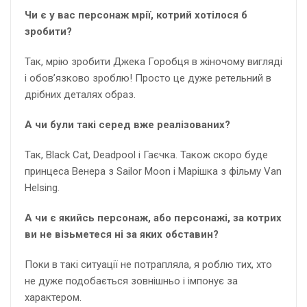
Чи є у вас персонаж мрії, котрий хотілося б
зробити?
Так, мрію зробити Джека Горобця в жіночому вигляді
і обов’язково зроблю! Просто це дуже ретельний в
дрібних деталях образ.
А чи були такі серед вже реалізованих?
Так, Black Cat, Deadpool і Гаєчка. Також скоро буде
принцеса Венера з Sailor Moon і Марішка з фільму Van
Helsing.
А чи є якийсь персонаж, або персонажі, за котрих
ви не візьметеся ні за яких обставин?
Поки в такі ситуації не потрапляла, я роблю тих, хто
не дуже подобається зовнішньо і імпонує за
характером.