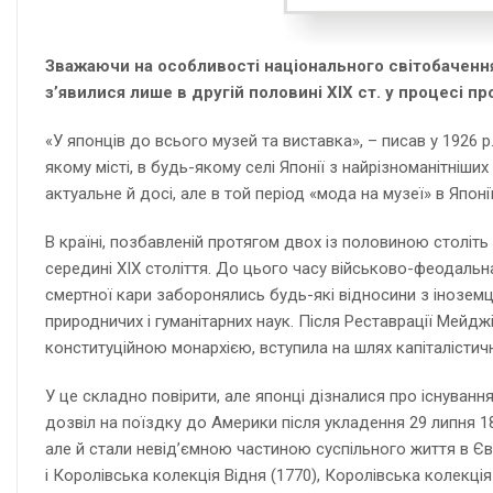
Зважаючи на особливості національного світобачення т
з’явилися лише в другій половині XIX ст. у процесі п
«У японців до всього музей та виставка», – писав у 1926 
якому місті, в будь-якому селі Японії з найрізноманітніши
актуальне й досі, але в той період «мода на музеї» в Япон
В країні, позбавленій протягом двох із половиною століт
середині XIX століття. До цього часу військово-феодальна
смертної кари заборонялись будь-які відносини з іноземця
природничих і гуманітарних наук. Після Реставрації Мейдж
конституційною монархією, вступила на шлях капіталістичн
У це складно повірити, але японці дізналися про існування
дозвіл на поїздку до Америки після укладення 29 липня 1
але й стали невід’ємною частиною суспільного життя в Євр
і Королівська колекція Відня (1770), Королівська колекці