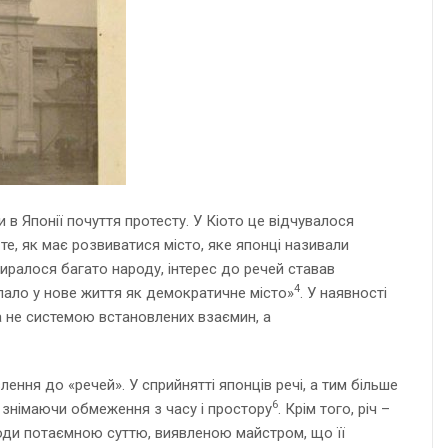
 в Японії почуття протесту. У Кіото це відчувалося
е, як має розвиватися місто, яке японці називали
иралося багато народу, інтерес до речей ставав
4
упало у нове життя як демократичне місто»
. У наявності
а не системою встановлених взаємин, а
лення до «речей». У сприйнятті японців речі, а тим більше
6
 знімаючи обмеження з часу і простору
. Крім того, річ –
оди потаємною суттю, виявленою майстром, що її