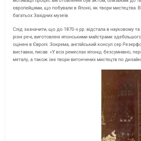
мотивації процес виготовлення був актом, близьким до тв
європейцями, що побували в Японії, як твори мистецтва. Во
багатьох Західних музеїв.
Слід зазначити, що до 1870-х рр. відстала в науковому та 
різні речі, виготовлені японськими майстрами здебільшого 
оцінені в Європі. Зокрема, англійський консул сер Резерф
виставки, писав: «У всіх ремеслах японці, безсумнівно, пер
металу, а також їхні твори витончених мистецтв по дизай