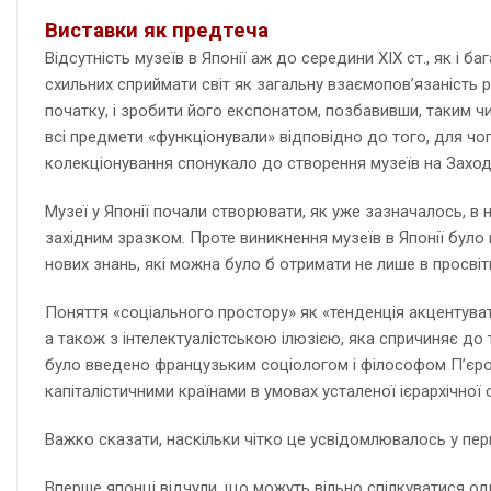
Виставки як предтеча
Відсутність музеїв в Японії аж до середини XIX ст., як і 
схильних сприймати світ як загальну взаємопов’язаність р
початку, і зробити його експонатом, позбавивши, таким ч
всі предмети «функціонували» відповідно до того, для чог
колекціонування спонукало до створення музеїв на Заході
Музеї у Японії почали створювати, як уже зазначалось, в 
західним зразком. Проте виникнення музеїв в Японії було
нових знань, які можна було б отримати не лише в просвіт
Поняття «соціального простору» як «тенденція акцентуват
а також з інтелектуалістською ілюзією, яка спричиняє до
було введено французьким соціологом і філософом П’єром
капіталістичними країнами в умовах усталеної ієрархічної
Важко сказати, наскільки чітко це усвідомлювалось у пер
Вперше японці відчули, що можуть вільно спілкуватися оди