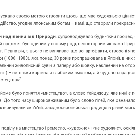
пускало своєю метою створити щось, що має художньою цінніс
дійство, угодне японським богам – камі, що створили прекрасн
й наділений від Природи
, супроводжувало будь-який процес, 
й предмет був єдиним у своєму роді, неповторним як сама При
. Певна річ, з цього не випливає, що всі артефакти, створені я
 (1886–1983), яка понад 30 років пропрацювала в Японії, в ни
альний живописний сувій з паперу або шовку, наклеєний на отор
авт.) – не тільки картина з глибоким змістом, а й чудово спрацьо
7
истецтва»
.
айоме було поняття «мистецтво», а слово ґейджюцу, яке нині є 
ов. До того часу широковживаним було слово ґіґей, яке означало
актеризували як ґіґей, західноєвропейська традиція в рівній мірі
 поділу на мистецтво і ремесло, «художнє» і «не художнє», оскі