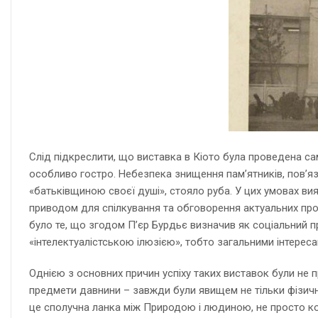
Слід підкреслити, що виставка в Кіото була проведена сам
особливо гостро. Небезпека знищення пам’ятників, пов’яз
«батьківщиною своєї душі», стояло руба. У цих умовах ви
приводом для спілкування та обговорення актуальних проб
було те, що згодом П’єр Бурдьє визначив як соціальний п
«інтелектуалістською ілюзією», тобто загальними інтерес
Однією з основних причин успіху таких виставок були не пр
предмети давнини – завжди були явищем не тільки фізично
це сполучна ланка між Природою і людиною, не просто ко