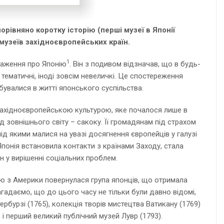
орівняно коротку історію (перші музеї в Японії
 музеїв західноєвропейських країн.
1
враження про Японію
. Він з подивом відзначав, що в будь-
 тематичні, іноді зовсім невеличкі. Це спостереження
дбувалися в житті японського суспільства.
з західноєвропейською культурою, яке почалося лише в
д зовнішнього світу – сакоку. Її громадянам під страхом
ід якими малися на увазі досягнення європейців у галузі
 Японія встановила контакти з країнами Заходу, стала
н у вирішенні соціальних проблем.
понію з Америки повернулася група японців, що отримала
гадаємо, що до цього часу не тільки були давно відомі,
рбурзі (1765), колекція творів мистецтва Ватикану (1769)
 і перший великий публічний музей Лувр (1793).