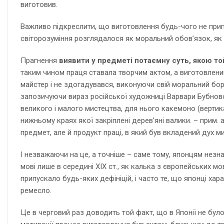
виготовив.
Важливо підкреслити, що виготовлення будь-чого не при
світорозуміння розглядалося як моральний обов’язок, як 
Прагнення
виявити у предметі потаємну суть, якою то
таким чином праця ставала творчим актом, а виготовлени
майстер і не здогадувався, виконуючи свій моральний борг
запозичуючи вираз російської художниці Варвари Бубнової
великого і малого мистецтва, для нього какемоно (вертик
нижньому краях якої закріплені дерев’яні валики. – прим. 
предмет, але й продукт праці, в який був вкладений дух м
І незважаючи на це, а точніше – саме тому, японцям незн
мові лише в середині XIX ст., як калька з європейських м
припускало будь-яких дефініцій, і часто те, що японці хар
ремесло.
Це в черговий раз доводить той факт, що в Японії не було