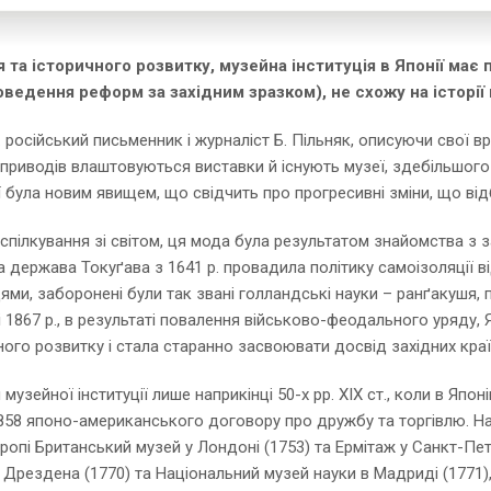
а історичного розвитку, музейна інституція в Японії має п
роведення реформ за західним зразком), не схожу на історії
р. російський письменник і журналіст Б. Пільняк, описуючи свої 
х приводів влаштовуються виставки й існують музеї, здебільшого
ії була новим явищем, що свідчить про прогресивні зміни, що ві
ь спілкування зі світом, ця мода була результатом знайомства 
 держава Токуґава з 1641 р. провадила політику самоізоляції ві
ми, заборонені були так звані голландські науки – ранґакушя, п
і 1867 р., в результаті повалення військово-феодального уряду,
ого розвитку і стала старанно засвоювати досвід західних краї
 музейної інституції лише наприкінці 50-х рр. XIX ст., коли в Я
858 японо-американського договору про дружбу та торгівлю. На
опі Британський музей у Лондоні (1753) та Ермітаж у Санкт-Пете
я Дрездена (1770) та Національний музей науки в Мадриді (1771),