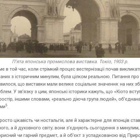
П’ята японська промислова виставка. Токіо, 1903 р.
е в той час, коли стрімкий процес вестернізації почав викликати
аних з історичним минулим, була цілком реальною. Питання про т
явилося, що виставки мали велике соціальне значення: на них зб
лем. У зв’язку з цим, японські історики кажуть, що «Кіото вст
ростір, іншими словами, «реально діюча група людей», об’єднан
5
ами
.
осто цікавість чи ностальгія, але й характерне для японців став
го, а й духовного світу; вони з’єднують сьогодення з минулим,
рисний чи гарний предмет, а й об’єкт з успадкованою від Прир