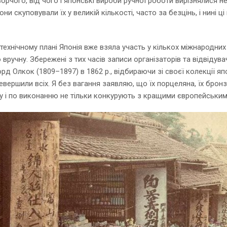
орчого, від чого і японські вироби ручної роботи вирізнялися
ни скуповували їх у великій кількості, часто за безцінь, і нині
технічному плані Японія вже взяла участь у кількох міжнародних
вручну. Збережені з тих часів записи організаторів та відвідув
орд Олкок (1809–1897) в 1862 р., відбираючи зі своєї колекції 
евершили всіх. Я без вагання заявляю, що їх порцеляна, їх бронза
ну і по виконанню не тільки конкурують з кращими європейськи