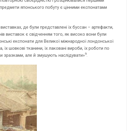
 неповторною своєрідністю і розцінювалися першими
 ці предмети японського побуту є цінними експонатами
 виставках, де були представлені їх буссан – артефакти,
ачів виставок є свідченням того, як високо вони були
японські експонати для Великої міжнародної лондонської
, їх шовкові тканини, їх лаковані вироби, їх роботи по
9
ми зразками, але й змушують наслідувати»
.