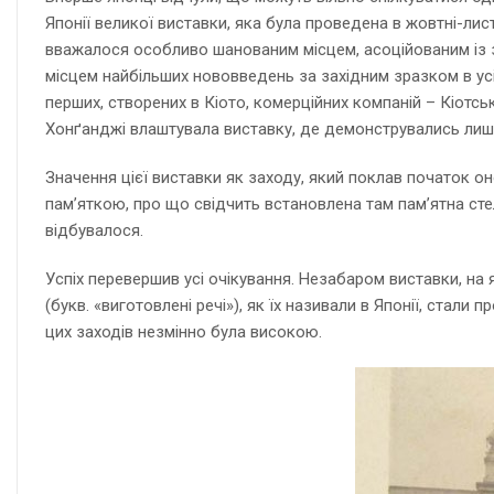
Японії великої виставки, яка була проведена в жовтні-лист
вважалося особливо шанованим місцем, асоційованим із з
місцем найбільших нововведень за західним зразком в усіх
перших, створених в Кіото, комерційних компаній – Кіотсь
Хонґанджі влаштувала виставку, де демонструвались лише
Значення цієї виставки як заходу, який поклав початок о
пам’яткою, про що свідчить встановлена там пам’ятна стел
відбувалося.
Успіх перевершив усі очікування. Незабаром виставки, на 
(букв. «виготовлені речі»), як їх називали в Японії, стали
цих заходів незмінно була високою.