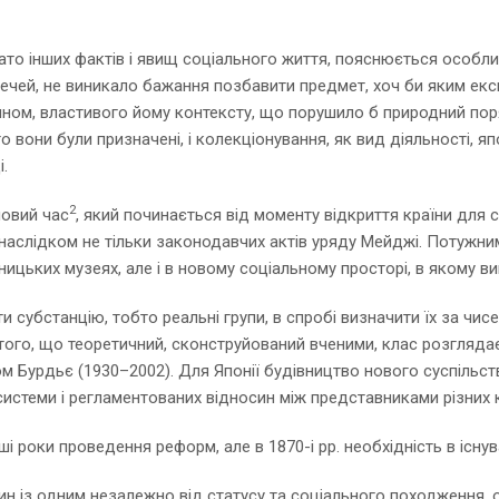
багато інших фактів і явищ соціального життя, пояснюється особ
ечей, не виникало бажання позбавити предмет, хоч би яким екск
ином, властивого йому контексту, що порушило б природний поря
о вони були призначені, і колекціонування, як вид діяльності, 
.
2
новий час
, який починається від моменту відкриття країни для 
 наслідком не тільки законодавчих актів уряду Мейджі. Потужним
ницьких музеях, але і в новому соціальному просторі, в якому в
и субстанцію, тобто реальні групи, в спробі визначити їх за чи
 того, що теоретичний, сконструйований вченими, клас розгляда
 Бурдьє (1930–2002). Для Японії будівництво нового суспільст
 системи і регламентованих відносин між представниками різних к
ші роки проведення реформ, але в 1870-і рр. необхідність в існ
н із одним незалежно від статусу та соціального походження, об’