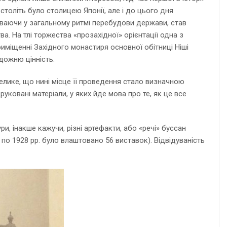
 століть було столицею Японії, але і до цього дня
уваючи у загальному ритмі перебудови держави, став
а. На тлі торжества «прозахідної» орієнтації одна з
риміщенні Західного монастиря основної обітниці Ніші
дожню цінність.
елике, що нині місце її проведення стало визначною
ковані матеріали, у яких йде мова про те, як це все
и, інакше кажучи, різні артефакти, або «речі» буссан
71 по 1928 рр. було влаштовано 56 виставок). Відвідуваність