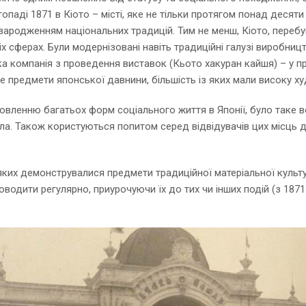
опаді 1871 в Кіото – місті, яке не тільки протягом понад десяти
ародженням національних традицій. Тим не менш, Кіото, переб
 сферах. Були модернізовані навіть традиційні галузі виробництв
ка компанія з проведення виставок (Кьото хакуран кайшя) – у п
 предмети японської давнини, більшість із яких мали високу ху
новленню багатьох форм соціального життя в Японії, було таке в
а. Також користуються попитом серед відвідувачів цих місць дру
яких демонструвалися предмети традиційної матеріальної культур
 проводити регулярно, приурочуючи їх до тих чи інших подій (з 18