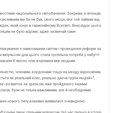
ливостями національного світобачення. Зокрема, в японців,
люзивним він би не був, свого місця, яке той займав від
док, який існує в гармонійному Всесвіті. Внаслідок цього
японцям не було відоме, адже зазвичай саме
спілкування з навколишнім світом і проведення реформ за
 імпульсом для цього стала суспільна потреба у набутті
иникали б якісно нові взаємини між людьми.
сельністю, членами, кордонами тощо на шкоду відносинам,
3
ється як реальний клас, реально діюча група людей»
,
ва і розвиток за зразком, вже пройденого іншими
ласів, були не тільки важливими, але й необхідними.
уванні нового типу взаємин виявилася очевидною.
єднані лише спільним інтересом, під час першої в історії