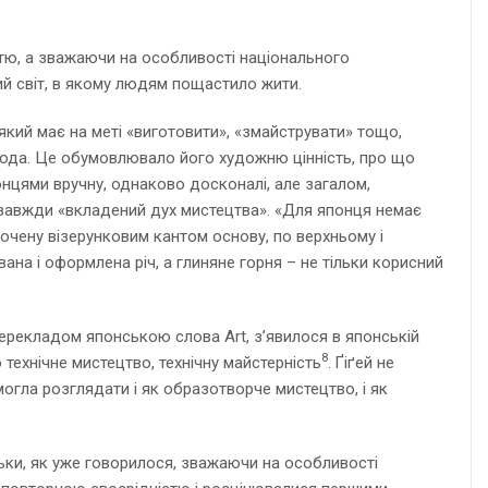
тю, а зважаючи на особливості національного
ий світ, в якому людям пощастило жити.
який має на меті «виготовити», «змайструвати» тощо,
рода. Це обумовлювало його художню цінність, про що
понцями вручну, однаково досконалі, але загалом,
х завжди «вкладений дух мистецтва». «Для японця немає
очену візерунковим кантом основу, по верхньому і
вана і оформлена річ, а глиняне горня – не тільки корисний
перекладом японською слова Art, з’явилося в японській
8
 технічне мистецтво, технічну майстерність
. Ґіґей не
 могла розглядати і як образотворче мистецтво, і як
льки, як уже говорилося, зважаючи на особливості