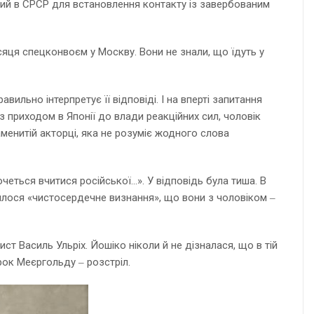
аний в СРСР для встановлення контакту із завербованим
сяця спецконвоєм у Москву. Вони не знали, що їдуть у
ильно інтерпретує її відповіді. І на вперті запитання
з приходом в Японії до влади реакційних сил, чоловік
наменитій акторці, яка не розуміє жодного слова
четься вчитися російської…». У відповідь була тиша. В
явилося «чистосердечне визнання», що вони з чоловіком ‒
т Василь Ульріх. Йошіко ніколи й не дізналася, що в тій
ирок Меєргольду ‒ розстріл.