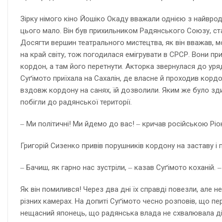
Зірку німого кіно Йошіко Окаду вважали однією з найвродл
цього мало. Він був прихильником Радянського Союзу, ста
Досягти вершин театрального мистецтва, як він вважав, м
на край світу, тож погодилася емігрувати в СРСР. Вони при
кордон, а там його перетнути. Акторка звернулася до уря
Суґімото приїхала на Сахалін, де власне й проходив кор
вздовж кордону на санях, їй дозволили. Яким же було здив
побігли до радянської території.
‒ Ми політичні! Ми йдемо до вас! ‒ кричав російською Ріо
Григорій Сизенко привів порушників кордону на заставу і 
‒ Бачиш, як гарно нас зустріли, ‒ казав Суґімото коханій
Як він помилився! Через два дні їх справді повезли, але 
різних камерах. На допиті Суґімото чесно розповів, що п
нещасний японець, що радянська влада не схвалювала ді