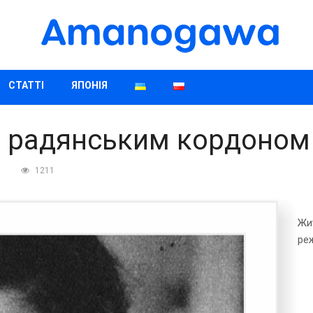
СТАТТІ
ЯПОНІЯ
ед радянським кордоном
1211
Жит
реж