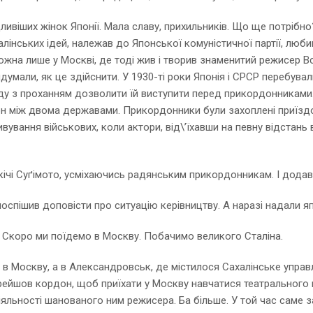
ивіших жінок Японії. Мала славу, прихильників. Що ще потрібно? 
лінських ідей, належав до Японської комуністичної партії, люби
ожна лише у Москві, де тоді жив і творив знаменитий режисер 
думали, як це здійснити. У 1930-ті роки Японія і СРСР перебува
ду з проханням дозволити їй виступити перед прикордонниками. Т
дон між двома державами. Прикордонники були захоплені приїзд
ування військових, коли актори, від\’їхавши на певну відстань в
кічі Суґімото, усміхаючись радянським прикордонникам. І додав
поспішив доповісти про ситуацію керівництву. А наразі надали я
. ‒ Скоро ми поїдемо в Москву. Побачимо великого Сталіна.
не в Москву, а в Александровськ, де містилося Сахалінське управ
ерейшов кордон, щоб приїхати у Москву навчатися театрального
яльності шанованого ним режисера. Ба більше. У той час саме 