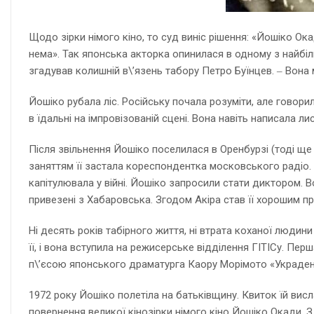
Щодо зірки німого кіно, то суд виніс рішення: «Йошіко Ок
нема». Так японська акторка опинилася в одному з найбіль
згадував колишній в\’язень табору Петро Буїнцев. ‒ Вона мо
Йошіко рубала ліс. Російську почала розуміти, але говори
в їдальні на імпровізованій сцені. Вона навіть написала л
Після звільнення Йошіко поселилася в Оренбурзі (тоді ще
заняттям її застала кореспондентка московського радіо. 
капітулювала у війні. Йошіко запросили стати диктором. В
привезені з Хабаровська. Згодом Акіра став її хорошим пр
Ні десять років табірного життя, ні втрата коханої людин
її, і вона вступила на режисерське відділення ГІТІСу. Пе
п\’єсою японського драматурга Каору Морімото «Украден
1972 року Йошіко полетіла на батьківщину. Квиток їй вис
повернення великої кінозірки німого кіно Йошіко Окади. З 