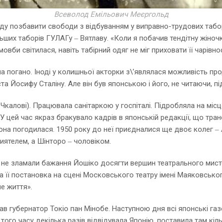
Всеволод Емільович Меєргольд
аду позбавити свободи з відбуванням у виправно-трудових табора
ших таборів ГУЛАГу ‒ Вятлаву. «Коли я побачив тендітну жіночку,
вби світилася, навіть табірний одяг не міг приховати її чарівнос
ла погано. Іноді у колишньої акторки з\’являлася можливість п
иста Йосифу Сталіну. Але він був японською і його, не читаючи, п
 Чкалові). Працювала санітаркою у госпіталі. Підробляла на мі
У цей час якраз бракувало кадрів в японській редакції, що тра
она погодилася. 1950 року до неї приєдналися ще двоє колег ‒ А
иятелем, а Шінторо ‒ чоловіком.
и не зламали бажання Йошіко досягти вершин театрального мистец
рша її постановка на сцені Московського театру імені Маяковськ
е життя».
лав губернатор Токіо пан Мінобе. Наступною дня всі японські г
того часу декілька разів відвідувала Японію, поставила там кіль