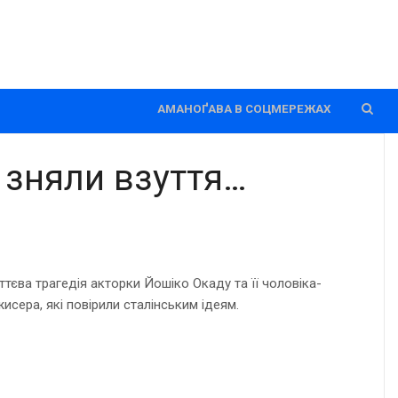
АМАНОҐАВА В СОЦМЕРЕЖАХ
 зняли взуття…
тєва трагедія акторки Йошіко Окаду та її чоловіка-
исера, які повірили сталінським ідеям.