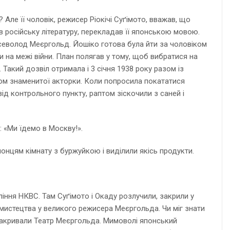
Але її чоловік, режисер Ріокічі Суґімото, вважав, що
в російську літературу, перекладав її японською мовою.
Всеволод Меєргольд. Йошіко готова була йти за чоловіком
ли на межі війни. План полягав у тому, щоб вибратися на
акий дозвіл отримала і 3 січня 1938 року разом із
ом знаменитої акторки. Коли попросила покататися
ід контрольного пункту, раптом зіскочили з саней і
: «Ми їдемо в Москву!».
понцям кімнату з буржуйкою і виділили якісь продукти.
ління НКВС. Там Суґімото і Окаду розлучили, закрили у
 мистецтва у великого режисера Меєргольда. Чи міг знати
закривали Театр Меєргольда. Мимоволі японський