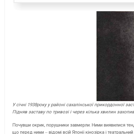
У січні 1938року у районі сахалінської прикордонної з
Підняв заставу по тривозі і через кілька хвилин захопив 
Почувши окрик, порушники завмерли. Ними виявилися тендіт
що перед ними ‒ відомі всій Японії кінозірка і театральни