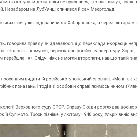
ґімото катували доти, поки не признався, що він шпигун, засл
й. Незабаром на Луб\’янці опинився й сам Меєргольд.
нських шпигунів» відправили до Хабаровська, а через півтора мі
ь, говорила правду. Їй здавалося, що перекладач-кореєць неправ
: «Чоловік ‒ комуніст, перекладав російську літературу. Зараз, 
м перейшла і я». Слідчі ніяк не могли второпати, навіщо такій з
 проханням видати їй російсько-японський словник: «Мені так хо
трібних показань. І тоді в її особовій справі якимось чином з\’
 колегії Верховного суду СРСР. Справу Окади розглядав воєнюрис
ок її Суґімото. Трохи пізніше, у лютому 1940 року, Ульріх виніс в