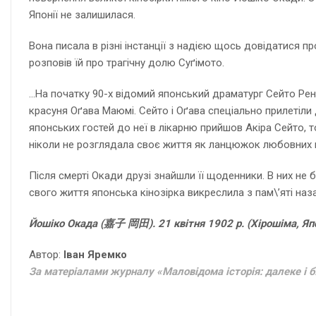
Японії не залишилася.
Вона писала в різні інстанції з надією щось довідатися пр
розповів їй про трагічну долю Суґімото.
…На початку 90-х відомий японський драматург Сейто Рен
красуня Оґава Маюмі. Сейто і Оґава спеціально прилетіли 
японських гостей до неї в лікарню прийшов Акіра Сейто, т
ніколи не розглядала своє життя як ланцюжок любовних пр
Після смерті Окади друзі знайшли її щоденники. В них не 
свого життя японська кінозірка викреслила з пам\’яті наз
Йошіко Окада (嘉子 岡田). 21 квітня 1902 р. (Хірошіма, Япо
Автор:
Іван Яремко
За матеріалами журналу «Маловідома історія: далеке і б