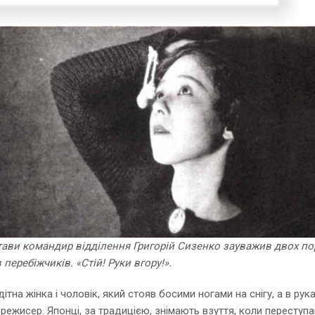
астави командир відділення Григорій Сизенко зауважив двох 
перебіжчиків. «Стій! Руки вгору!».
на жінка і чоловік, який стояв босими ногами на снігу, а в ру
й режисер. Японці, за традицією, знімають взуття, коли переступ