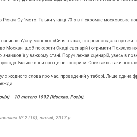
о Ріокічі Суґімото. Тільки у кінці 70-х в її скромне московськ
 написав п\’єсу-монолог «Синя птаха», що розповідала про жит
до Москви, щоб показати Окаді сценарій і отримати її схвалення.
о знайшов її у важкому стані. Поруч лежав сценарій, увесь в по
игод». Більше вони про це не говорили. Спектакль таки поставил
було жодного слова про час, проведений у таборі. Лише єдина фр
авжди.
нія) ‒ 10 лютого 1992 (Москва, Росія).
лизьке» № 2 (10), лютий, 2017 р.