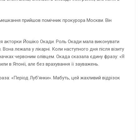
е помешкання прийшов помічник прокурора Москви. Він
тя акторки Йошіко Окади. Роль Окади мала виконувати
 Вона лежала у лікарні. Коли наступного дня після візиту
значках червоним олівцем. Окада сказала єдину фразу: «Я
и в Японії, але без врахування її зауважень.
аза: «Період Луб’янки». Мабуть, цей жахливий відрізок