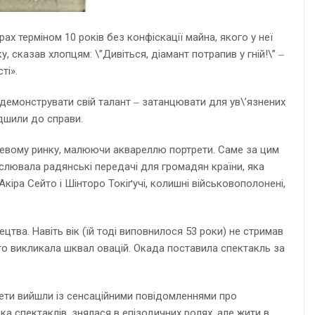
х терміном 10 років без конфіскації майна, якого у неї
 сказав хлопцям: \”Дивіться, діамант потрапив у гній!\” ‒
ті».
родемонструвати свій талант ‒ затанцювати для ув\’язнених
ідшили до справи.
сцевому ринку, малюючи аквареллю портрети. Саме за цим
нслювала радянські передачі для громадян країни, яка
кіра Сейто і Шінторо Токіґучі, колишні військовополонені,
тва. Навіть вік (їй тоді виповнилося 53 роки) не стримав
ого викликала шквал овацій. Окада поставила спектакль за
азети вийшли із сенсаційними повідомленнями про
ка спектаклів, знялася в епізодичних ролях, але жити в