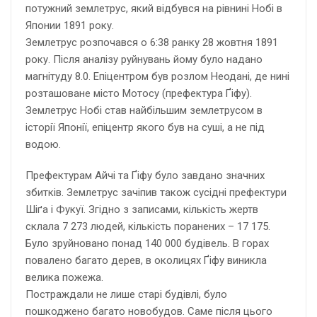
потужний землетрус, який відбувся на рівнині Нобі в
Японии 1891 року.
Землетрус розпочався о 6:38 ранку 28 жовтня 1891
року. Після аналізу руйнувань йому було надано
магнітуду 8.0. Епіцентром був розлом Неодані, де нині
розташоване місто Мотосу (префектура Ґіфу).
Землетрус Нобі став найбільшим землетрусом в
історії Японії, епіцентр якого був на суші, а не під
водою.
Префектурам Айчі та Ґіфу було завдано значних
збитків. Землетрус зачіпив також сусідні префектури
Шіґа і Фукуї. Згідно з записами, кількість жертв
склала 7 273 людей, кількість поранених – 17 175.
Було зруйновано понад 140 000 будівель. В горах
повалено багато дерев, в околицях Ґіфу виникла
велика пожежа.
Постраждали не лише старі будівлі, було
пошкоджено багато новобудов. Саме після цього