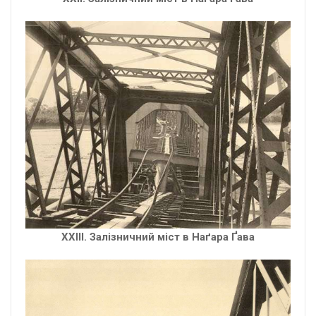
XXІІІ. Залізничний міст в Наґара Ґава