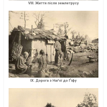
VIII. Життя після землетрусу
IX. Дорога з Наґої до Ґіфу