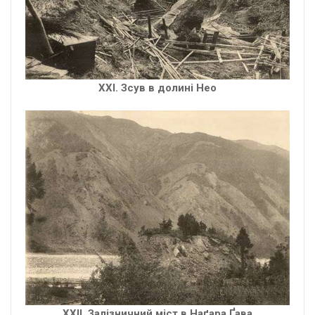
XXІ. Зсув в долині Нео
XXІІ. Залізничний міст в Наґара Ґава