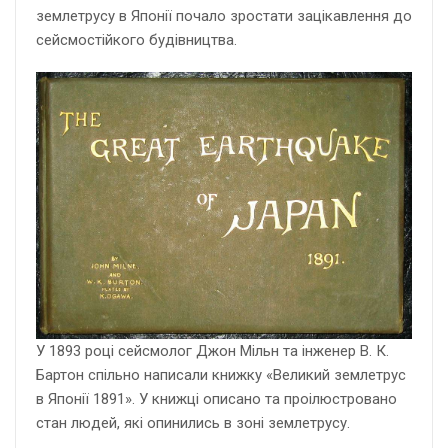
землетрусу в Японії почало зростати зацікавлення до
сейсмостійкого будівництва.
У 1893 році сейсмолог Джон Мільн та інженер В. К.
Бартон спільно написали книжку «Великий землетрус
в Японії 1891». У книжці описано та проілюстровано
стан людей, які опинились в зоні землетрусу.