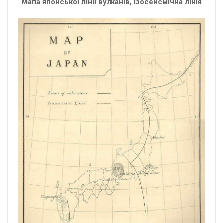
Мапа японської лінії вулканів, ізосейсмічна лінія