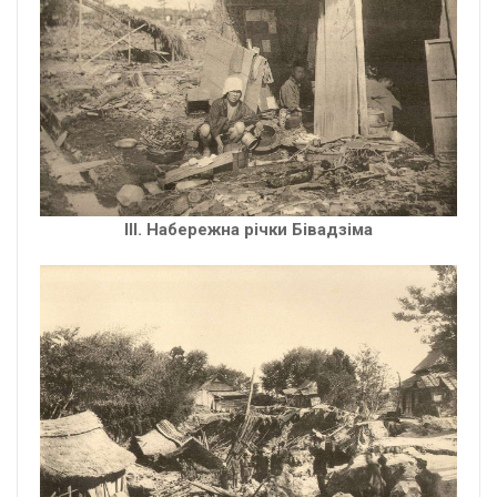
ІIІ. Набережна річки Бівадзіма