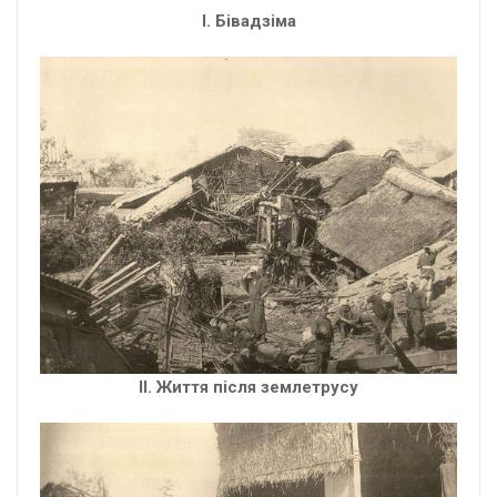
I. Бівадзіма
ІI. Життя після землетрусу