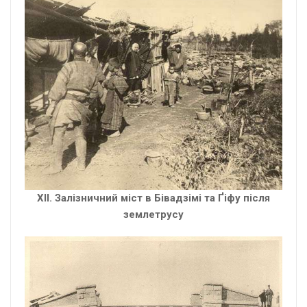
XІІ. Залізничний міст в Бівадзімі та Ґіфу після
землетрусу