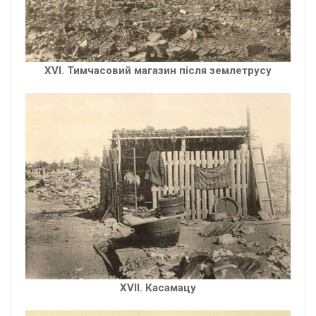
XVІ. Тимчасовий магазин після землетрусу
XVІІ. Касамацу