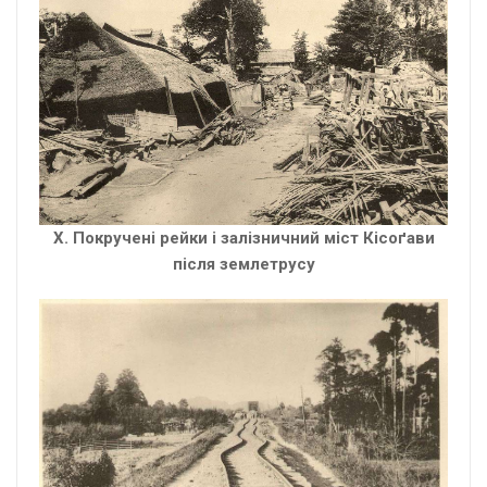
X. Покручені рейки і залізничний міст Кісоґави
після землетрусу