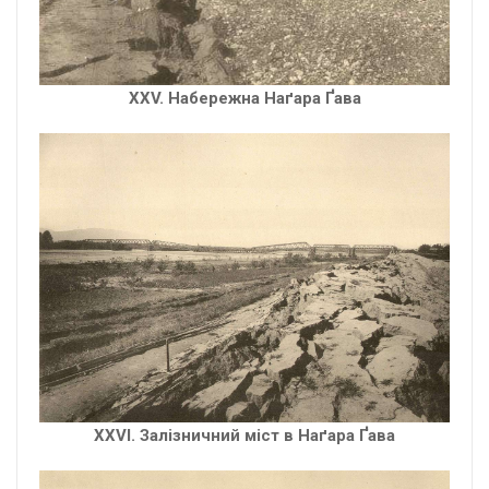
XXV. Набережна Наґара Ґава
XXVI. Залізничний міст в Наґара Ґава