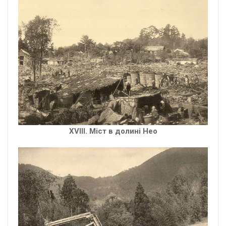
XVІІІ. Міст в долині Нео