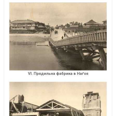
VІ. Прядильна фабрика в Наґоя