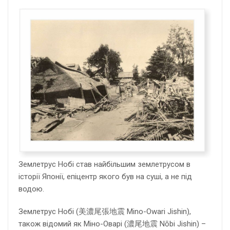
Землетрус Нобі став найбільшим землетрусом в
історії Японії, епіцентр якого був на суші, а не під
водою.
Землетрус Нобі (美濃尾張地震 Mino-Owari Jishin),
також відомий як Міно-Оварі (濃尾地震 Nōbi Jishin) –