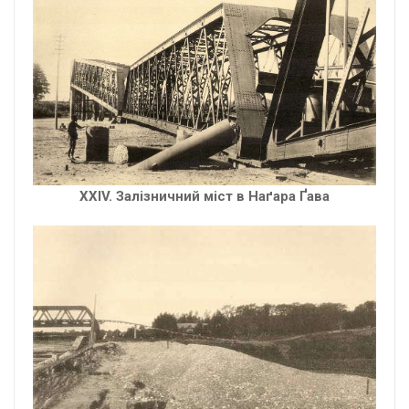
XXIV. Залізничний міст в Наґара Ґава