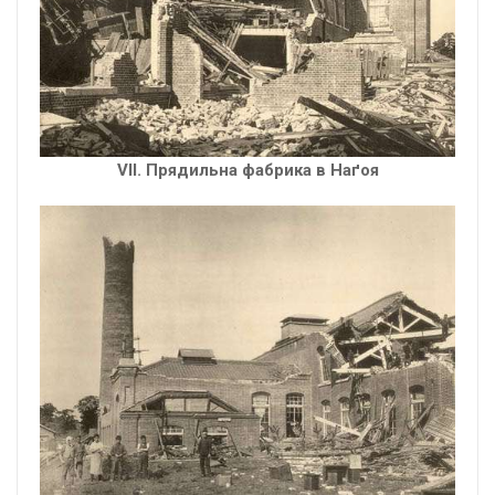
VІІ. Прядильна фабрика в Наґоя