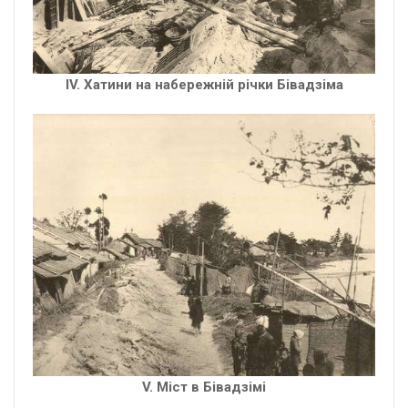
ІV. Хатини на набережній річки Бівадзіма
V. Міст в Бівадзімі