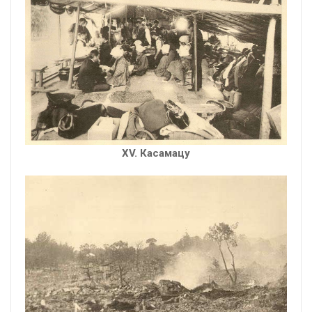
XV. Касамацу