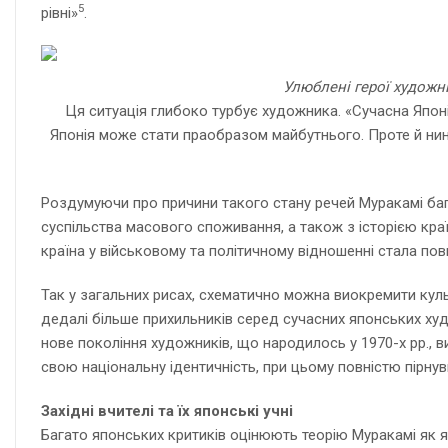
5
рівні»
.
Улюблені герої художник
Ця ситуація глибоко турбує художника. «Сучасна Японія
Японія може стати праобразом майбутнього. Проте й нині 
Роздумуючи про причини такого стану речей Муракамі багат
суспільства масового споживання, а також з історією країн
країна у військовому та політичному відношенні стала п
Так у загальних рисах, схематично можна виокремити куль
дедалі більше прихильників серед сучасних японських худ
нове покоління художників, що народилось у 1970-х рр., в
свою національну ідентичність, при цьому повністю пірнувш
Західні вчителі та їх японські учні
Багато японських критиків оцінюють теорію Муракамі як я