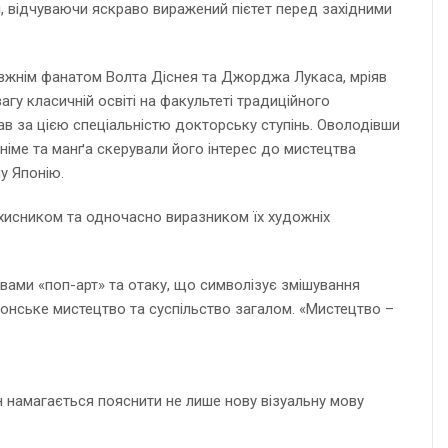
ри, відчуваючи яскраво виражений пієтет перед західними
правжнім фанатом Волта Діснея та Джорджа Лукаса, мріяв
агу класичній освіті на факультеті традиційного
мав за цією спеціальністю докторську ступінь. Оволодівши
аніме та манґа скерували його інтерес до мистецтва
у Японію.
ахисником та одночасно виразником їх художніх
ловами «поп-арт» та отаку, що символізує змішування
японське мистецтво та суспільство загалом. «Мистецтво –
ін намагається пояснити не лише нову візуальну мову