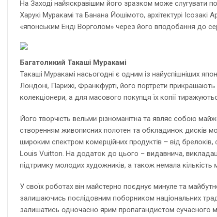
На Заході найяскравішим його зразком може слугувати поп
Харукі Муракамі та Банана Йошімото, архітектурі Ісозакі
«японським Енді Ворголом» через його вподобання до сері
Багатоликий Такаші Муракамі
Такаші Муракамі насьогодні є одним із найуспішніших япо
Лондоні, Парижі, Франкфурті, його портрети прикрашають 
колекціонери, а для масового покупця їх копії тиражуютьс
Його творчість вельми різноманітна та являє собою майж
створенням живописних полотен та обкладинок дисків модни
широким спектром комерційних продуктів – від брелоків,
Louis Vuitton. На додаток до цього – видавнича, викладац
підтримку молодих художників, а також немала кількість 
У своїх роботах він майстерно поєднує минуле та майбутнє
залишаючись послідовним поборником національних традиц
залишатись одночасно ярим пропагандистом сучасного мис