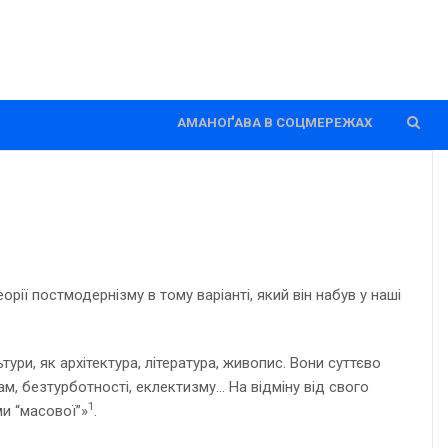
АМАНОҐАВА В СОЦМЕРЕЖАХ
ії постмодернізму в тому варіанті, який він набув у наші
ри, як архітектура, література, живопис. Вони суттєво
м, безтурботності, еклектизму… На відміну від свого
1
и “масової”»
.