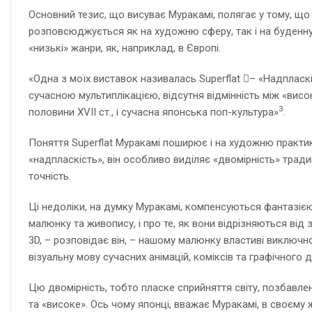
Основний тезис, що висуває Муракамі, полягає у тому, що о
розповсюджується як на художню сферу, так і на буденну д
«низькі» жанри, як, наприклад, в Європі.
«Одна з моїх виставок називалась Superflat – «Надпласкі
сучасною мультиплікацією, відсутня відмінність між «вис
3
половини XVII ст., і сучасна японська поп-культура»
.
Поняття Superflat Муракамі поширює і на художню практик
«надпласкість», він особливо виділяє «двомірність» тради
точність.
Ці недоліки, на думку Муракамі, компенсуються фантазією
малюнку та живопису, і про те, як вони відрізняються від 
3D, – розповідає він, – нашому малюнку властиві виключн
візуальну мову сучасних анімацій, коміксів та графічного 
Цю двомірність, тобто пласке сприйняття світу, позбавлено
та «високе». Ось чому японці, вважає Муракамі, в своєму ж