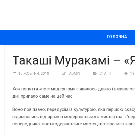
ГОЛОВНА
Такаші Муракамі – «
10 ЖОВТНЯ, 2018
ADMIN
СТАТТІ
13
Хоч поняття «постмодернізм» з’явилось давно і вживалось 
дні, припало саме на цей час.
Воно пов’язано, передусім із культурою, яка першою скасу
відрізнялись від зразків модерністського мистецтва: «“се
попередника, постмодерністське мистецтво фрагментарне 