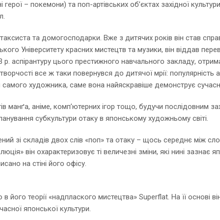
 герої – покемони) та поп-артівських об’єктах західної культу
л.
ні таксиста та домогосподарки. Вже з дитячих років він став с
ького Університету красних мистецтв та музики, він віддав перев
93 р. аспірантуру цього престижного навчального закладу, отри
творчості все ж таки повернувся до дитячої мрії: популярність 
ми самого художника, саме вона найяскравіше демонструє сучасн
ів манґа, аніме, комп’ютерних ігор тощо, будучи послідовним з
 панування субкультури отаку в японському художньому світі.
адений зі складів двох слів «поп» та отаку – щось середнє між с
юція» він охарактеризовує ті величезні зміни, які нині зазнає 
писано на стіні його офісу.
його теорії «надплаского мистецтва» Superflat. На її основі в
часної японської культури.