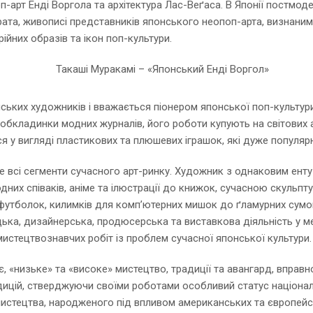
-арт Енді Воргола та архітектура Лас-Веґаса. В Японії постмод
 Арата, живописі представників японського неопоп-арта, визнани
йних образів та ікон поп-культури.
нських художників і вважається піонером японської поп-культу
обкладинки модних журналів, його роботи купують на світових а
я у вигляді пластикових та плюшевих іграшок, які дуже популярні
е всі сегменти сучасного арт-ринку. Художник з однаковим ен
х співаків, аніме та ілюстрації до книжок, сучасною скульптуро
 футболок, килимків для комп’ютерних мишок до ґламурних сумо
ька, дизайнерська, продюсерська та виставкова діяльність у меж
мистецтвознавчих робіт із проблем сучасної японської культури.
, «низьке» та «високе» мистецтво, традиції та авангард, вправно
ій, стверджуючи своїми роботами особливий статус національно
тецтва, народженого під впливом американських та європейськ