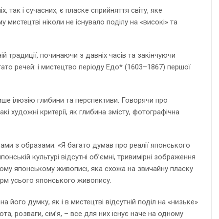
, так і сучасних, є пласке сприйняття світу, яке
 мистецтві ніколи не існувало поділу на «високі» та
ій традиції, починаючи з давніх часів та закінчуючи
ато речей: і мистецтво періоду Едо* (1603–1867) першої
ише ілюзію глибини та перспективи. Говорячи про
кі художні критерії, як глибина змісту, фотографічна
ами з образами. «Я багато думав про реалії японського
понській культурі відсутні об’ємні, тривимірні зображення
ному японському живописі, яка схожа на звичайну пласку
арм усього японського живопису.
а його думку, як і в мистецтві відсутній поділ на «низьке»
а, розваги, сім’я, – все для них існує наче на одному