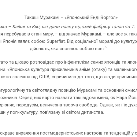
а – Kaikai та Kiki, які дали назву відомій фабриці талантів Т.
 перебуває в стані миру, – відзначає Муракамі. – але все ж та
Японія являє собою Superflat. Від соціальної моралі до культу
6
дійсність, яка сповнює собою все»
.
о та цікаво розповідає про інфантилізм самих японців та японс
и. «Японська культура прихильників аніме (отаку) та маленького 
овністю залежна від США, спричинила до того, що люди припини
турологічну та світоглядну позицію Муракамі та основний смисл
ожників. Серед них варто назвати такі відомі імена, як Нара Йо
ирізняє, передусім, величезна творча свобода. Однак, як і їх д
и у поп-культуру, пов’язану зі світом дитинства.
скраве вираження постмодерністських настроїв та тенденцій у с