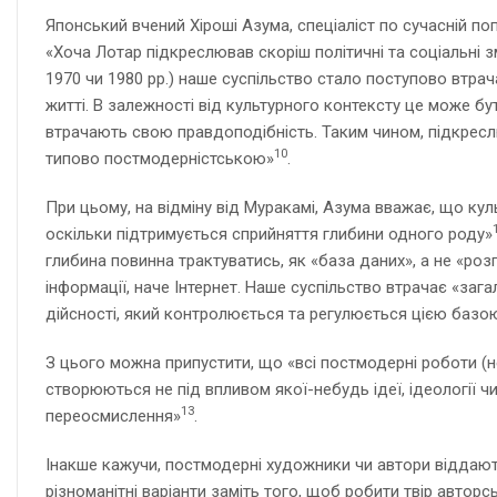
Японський вчений Хіроші Азума, спеціаліст по сучасній поп-
«Хоча Лотар підкреслював скоріш політичні та соціальні зм
1970 чи 1980 рр.) наше суспільство стало поступово втрач
житті. В залежності від культурного контексту це може бути
втрачають свою правдоподібність. Таким чином, підкреслю
10
типово постмодерністською»
.
При цьому, на відміну від Муракамі, Азума вважає, що ку
оскільки підтримується сприйняття глибини одного роду»
глибина повинна трактуватись, як «база даних», а не «роз
інформації, наче Інтернет. Наше суспільство втрачає «за
дійсності, який контролюється та регулюється цією базою
З цього можна припустити, що «всі постмодерні роботи (н
створюються не під впливом якої-небудь ідеї, ідеології 
13
переосмислення»
.
Інакше кажучи, постмодерні художники чи автори віддают
різноманітні варіанти заміть того, щоб робити твір автор