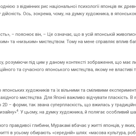
днією з відмінних рис національної психології японців як древніх
ійсність. Ось, зокрема, чому, на думку художника, в японському
сть», – пояснює він, – Це означає, що в усій японській живописн
оким» та «низьким» мистецтвом. Тому на мене справляє вплив баг
у, розуміючи під цим у даному контексті зображення, що має л
ційного та сучасного японського мистецтва, якому не властиві та
 японських художників та їх вільними та сміливими експеримент
західного мистецтва. Для Японії важливо відчувати пласкість. В я
о 2D – форми, так звана суперпласкість, що вжилась у традицій
4
дизайну»
. У цьому, на думку художника, й полягає особливий ш
го правдивої глибини, Муракамі вбачає у житті японців, у яких, н
итті в усьому обирають «середній» шлях: «масова культура, робот