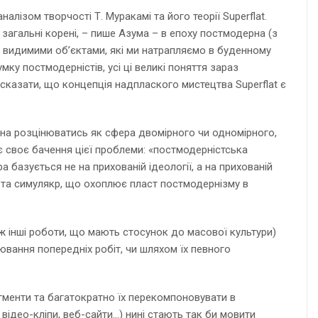
налізом творчості Т. Муракамі та його теорії Superflat.
ь загальні корені, – пише Азума – в епоху постмодерна (з
за видимими об’єктами, які ми натрапляємо в буденному
умку постмодерністів, усі ці великі поняття зараз
сказати, що концепція надплаского мистецтва Superflat є
нна розцінюватись як сфера двомірного чи одномірного,
ує своє бачення цієї проблеми: «постмодерністська
а базується не на прихованій ідеології, а на прихованій
х та симулякр, що охоплює пласт постмодернізму в
ож інші роботи, що мають стосунок до масової культури)
ювання попередніх робіт, чи шляхом їх певного
гменти та багатократно їх перекомпоновувати в
 відео-кліпи, веб-сайти…) нині стають так би мовити