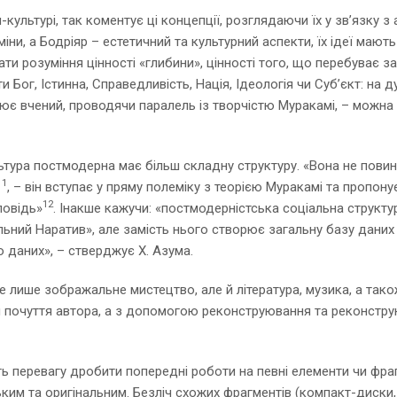
культурі, так коментує ці концепції, розглядаючи їх у зв’язку з а
іни, а Бодріяр – естетичний та культурний аспекти, їх ідеї мают
ати розуміння цінності «глибини», цінності того, що перебуває 
 Бог, Істинна, Справедливість, Нація, Ідеологія чи Суб’єкт: на д
є вчений, проводячи паралель із творчістю Муракамі, – можна 
льтура постмодерна має більш складну структуру. «Вона не пови
11
, – він вступає у пряму полеміку з теорією Муракамі та пропон
12
повідь»
. Інакше кажучи: «постмодерністська соціальна структур
гальний Наратив», але замість нього створює загальну базу дани
 даних», – стверджує Х. Азума.
е лише зображальне мистецтво, але й література, музика, а так
чи почуття автора, а з допомогою реконструювання та реконстру
ь перевагу дробити попередні роботи на певні елементи чи фра
ським та оригінальним. Безліч схожих фрагментів (компакт-диски,