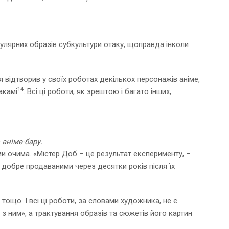
пулярних образів субкультури отаку, щоправда інколи
я відтворив у своїх роботах декількох персонажів аніме,
14
акамі
. Всі ці роботи, як зрештою і багато інших,
 аніме-бару.
 очима. «Містер Доб – це результат експерименту, –
а добре продаваними через десятки років після їх
 тощо. І всі ці роботи, за словами художника, не є
з ним», а трактування образів та сюжетів його картин