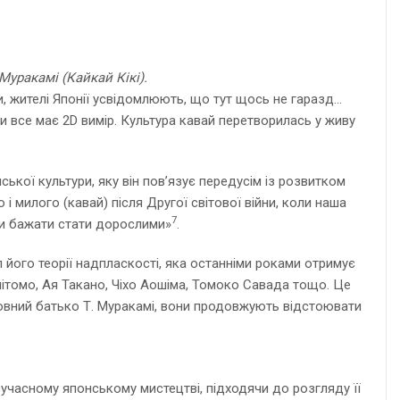
 Муракамі (Кайкай Кікі).
ки, жителі Японії усвідомлюють, що тут щось не гаразд…
ри все має 2D вимір. Культура кавай перетворилась у живу
ької культури, яку він пов’язує передусім із розвитком
і милого (кавай) після Другої світової війни, коли наша
7
ли бажати стати дорослими»
.
 його теорії надпласкості, яка останніми роками отримує
шітомо, Ая Такано, Чіхо Аошіма, Томоко Савада тощо. Це
уховний батько Т. Муракамі, вони продовжують відстоювати
учасному японському мистецтві, підходячи до розгляду її