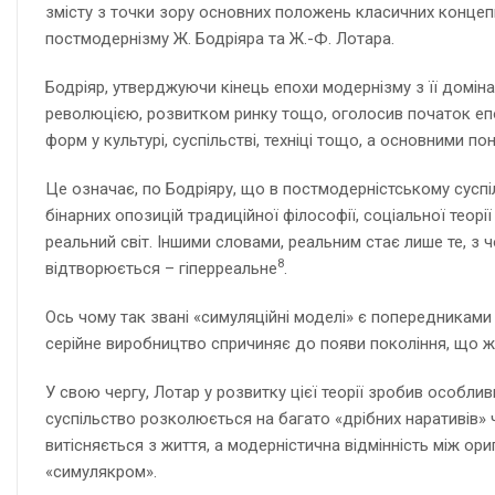
змісту з точки зору основних положень класичних концеп
постмодернізму Ж. Бодріяра та Ж.-Ф. Лотара.
Бодріяр, утверджуючи кінець епохи модернізму з її домі
революцією, розвитком ринку тощо, оголосив початок епо
форм у культурі, суспільстві, техніці тощо, а основними по
Це означає, по Бодріяру, що в постмодерністському суспіл
бінарних опозицій традиційної філософії, соціальної теор
реальний світ. Іншими словами, реальним стає лише те, з 
8
відтворюється – гіперреальне
.
Ось чому так звані «симуляційні моделі» є попередниками
серійне виробництво спричиняє до появи покоління, що 
У свою чергу, Лотар у розвитку цієї теорії зробив особли
суспільство розколюється на багато «дрібних наративів» 
витісняється з життя, а модерністична відмінність між ор
«симулякром».