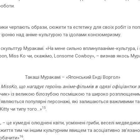
роботи.
ники черпають образи, сюжети та естетику для своїх робіт із по
у іронію над аніме-культурою та ідолами консюмеризму.
 скульптур Муракамі. «На мене сильно вплинулааніме-культура, і 
iropon, Miss Ko чи, скажімо, Lonsome Cowboy», – визнав якось Мур
MissKo, що нагадує героїнь аніме-фільмів в одязі офіціантки з
опчик» із великою білозубою посмішкою та широко розплющеними
 з’являються популярні персонажі, які залишаються важливими т
15
Kitty чи типу того…»
.
 – це кумедні олюднені квіти, усміхнені гриби, веселі медведики
 життя тим чи іншим культурним явищем та асоціативно зв’язано 
16
побачити»
.