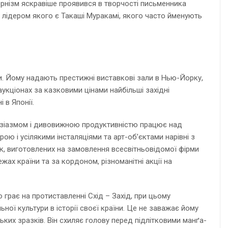
ернізм яскравіше проявився в творчості письменника
м лідером якого є Такаші Муракамі, якого часто йменують
ри. Йому надають престижні виставкові зали в Нью-Йорку,
укціонах за казковими цінами найбільші західні
 в Японії.
тузіазмом і дивовижною продуктивністю працює над
ю і усілякими інсталяціями та арт-об’єктами нарівні з
к, виготовлених на замовлення всесвітньовідомої фірми
ах країни та за кордоном, різноманітні акції на
 грає на протиставленні Схід – Захід, при цьому
ї культури в історії своєї країни. Це не заважає йому
их зразків. Він схиляє голову перед підлітковими манґа-