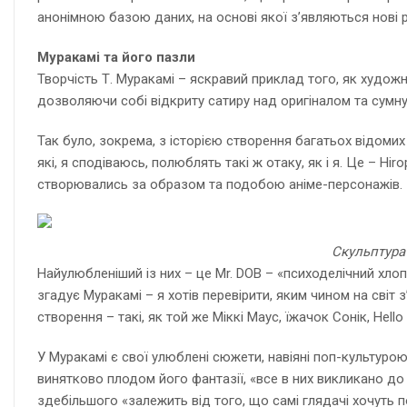
анонімною базою даних, на основі якої з’являються нові 
Муракамі та його пазли
Творчість Т. Муракамі – яскравий приклад того, як худож
дозволяючи собі відкриту сатиру над оригіналом та сумн
Так було, зокрема, з історією створення багатьох відомих
які, я сподіваюсь, полюблять такі ж отаку, як і я. Це – H
створювались за образом та подобою аніме-персонажів.
Скульптура 
Найулюбленіший із них – це Mr. DOB – «психоделічний хл
згадує Муракамі – я хотів перевірити, яким чином на світ
створення – такі, як той же Міккі Маус, їжачок Сонік, Hello 
У Муракамі є свої улюблені сюжети, навіяні поп-культурою,
винятково плодом його фантазії, «все в них викликано до
здебільшого «залежить від того, що самі глядачі хочуть 