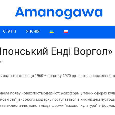
СТАТТІ
ЯПОНІЯ
Японський Енді Воргол»
71
задовго до кінця 1960 – початку 1970 рр., проте народження теор
вала появу нових постмодерністських форм у таких сферах культу
рйозність”, високого модерну поступається в них місцем пустоща
та еклектичне, воно змішує форми “високої культури” з формам