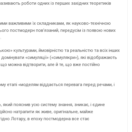
азивають роботи одних із перших західних теоретиків
кими важливими їх складниками, як науково-технічною
ього постмодерн пов’язаний, передусім із появою нових
.
ькою» культурами, ймовірністю та реальністю та всіх інших
ь домінувати «симуляції» («симулякри»), які відображають
 що можна відтворити, але й те, що вже постійно
ому етапі «моделям віддається перевага перед речами, і
, який пояснив усю систему знання, зникає, і єдине
дійсно натрапити як живе, оригінальне, майже
згідно Лотару, в епоху постмодерна все стає