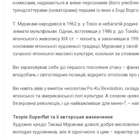
коміксами, надихається в аніме-персонажів (його улюблені
трендсеттерами (новаторами) першим із яких є Енді Ворго
Т. Муракамі народився в 1962 р. у Токіо в небагатій роди
знімати мультфільми. Однак, вступивши у 1986 р. до Токійс
японського живопису ХІХ ст. – ніхонґа, а закінчивши в 19
основами японської художньої традиції, Муракамі у своїй 
сучасної японської масової культури, оскільки за слова
Він зараховував себе до першого покоління отаку – фанат
вподобань і світоглядних позицій, відкрито оголосив про
Він навіть ввів у вжиток неологізм Po-Ku Revolution, скл
японської та американської поп-культури. А словом «револ
2
безкровна революція, і це найважливіше для мене»
, – на
Теорія Superflat та її авторське визначення
Художнє кредо Такаші Муракамі доволі добре висловлено в 
молодих художників, але й одночасно з цим – характер су