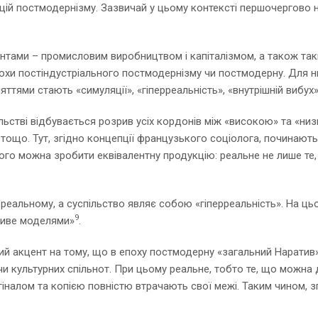
цій постмодернізму. Зазвичай у цьому контексті першочергово н
нантами – промисловим виробництвом і капіталізмом, а також та
хи постіндустріального постмодернізму чи постмодерну. Для н
няттями стають «симуляції», «гіперреальність», «внутрішній вибух»
ьстві відбувається розрив усіх кордонів між «високою» та «низ
ії тощо. Тут, згідно концепції французького соціолога, починают
чого можна зробити еквівалентну продукцію: реальне не лише те,
 реальному, а суспільство являє собою «гіперреальність». На ць
9
живе моделями»
.
вий акцент на тому, що в епоху постмодерну «загальний Наратив»
чи культурних спільнот. При цьому реальне, тобто те, що можна 
игіналом та копією повністю втрачають свої межі. Таким чином, 