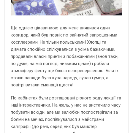
Ще однією цікавинкою для мене виявився один
коридор, який був повністю зайнятий запрошеними
косплеєрами. Не тільки польськими! Хлопці та
дівчата спокійно спілкувалися з усіма бажаючими,
продавали власні принти з побажаннями (знов таки,
по дуже, на мій погляд, низьким цінам) і робили
атмосферу фесту ще більш неперевершеною. Біля їх
столів завжди була купа народу, лунав гумор, а
повітрі витали еманації щастя!
По кабінетах були розташовані різного роду лекції та
інші інтерактивчики. На жаль, у нас не вистачило часу
побувати всюди, але ми залюбки поспостерігали за
боями на мечах, поспілкувалися з майстрами
каліграфії (до речі, серед них був майстер