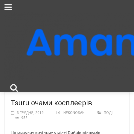
Tsuru очами косплеєрів
3 ГРУДНЯ, 2019
NEKONOSAN
ПОДІЇ
958
На минулих вихідних у місті Рибнік відшумів