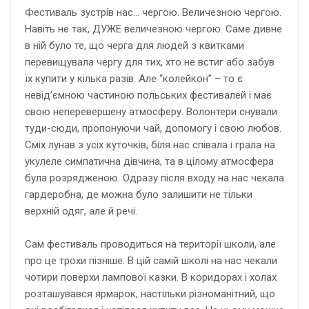
Фестиваль зустрів нас… чергою. Величезною чергою.
Навіть не так, ДУЖЕ величезною чергою. Саме дивне
в ній було те, що черга для людей з квитками
перевищувала чергу для тих, хто не встиг або забув
їх купити у кілька разів. Але “колейкон” – то є
невід’ємною частиною польських фестивалей і має
свою неперевершену атмосферу. Волонтери снували
туди-сюди, пропонуючи чай, допомогу і свою любов.
Сміх лунав з усіх куточків, біля нас співала і грала на
укулеле симпатична дівчина, та в цілому атмосфера
була розрядженою. Одразу після входу на нас чекала
гардеробна, де можна було залишити не тільки
верхній одяг, але й речі.
Сам фестиваль проводиться на території школи, але
про це трохи пізніше. В цій самій школі на нас чекали
чотири поверхи лампової казки. В коридорах і холах
розташувався ярмарок, настільки різноманітний, що