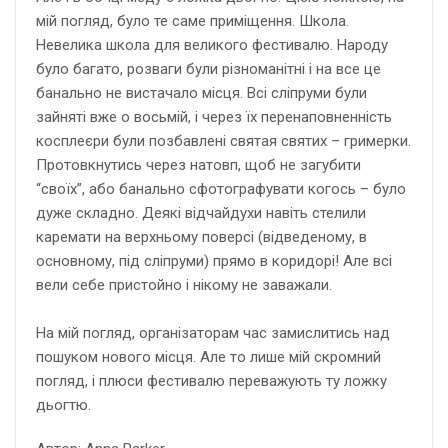
мій погляд, було те саме приміщення. Школа.
Невелика школа для великого фестивалю. Народу
було багато, розваги були різноманітні і на все це
банально не вистачало місця. Всі сліпруми були
зайняті вже о восьмій, і через їх перенаповненність
косплеєри були позбавлені святая святих – гримерки.
Протовкнутись через натовп, щоб не загубити
“своїх”, або банально сфотографувати когось – було
дуже складно. Деякі відчайдухи навіть стелили
каремати на верхньому поверсі (відведеному, в
основному, під сліпруми) прямо в коридорі! Але всі
вели себе пристойно і нікому не заважали.
На мій погляд, організаторам час замислитись над
пошуком нового місця. Але то лише мій скромний
погляд, і плюси фестивалю переважують ту ложку
дьогтю.