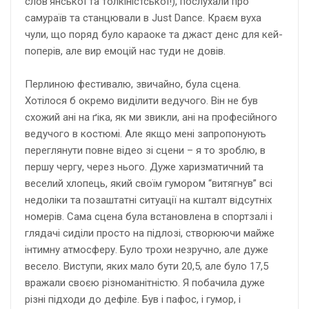
слов’янської та толкіністської!), послухали про
самураїв та станцювали в Just Dance. Краєм вуха
чули, що поряд було караоке та джаст денс для кей-
поперів, але вир емоцій нас туди не довів.
Перлиною фестивалю, звичайно, була сцена.
Хотілося б окремо виділити ведучого. Він не був
схожий ані на ґіка, як ми звикли, ані на професійного
ведучого в костюмі. Але якщо мені запропонують
переглянути повне відео зі сцени – я то зроблю, в
першу чергу, через нього. Дуже харизматичний та
веселий хлопець, який своїм гумором “витягнув” всі
недоліки та позаштатні ситуації на кшталт відсутніх
номерів. Сама сцена була встановлена в спортзалі і
глядачі сиділи просто на підлозі, створюючи майже
інтимну атмосферу. Було трохи незручно, але дуже
весело. Виступи, яких мало бути 20,5, але було 17,5
вражали своєю різноманітністю. Я побачила дуже
різні підходи до дефіле. Був і пафос, і гумор, і