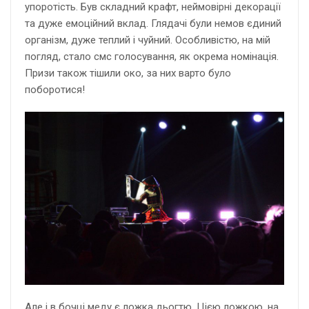
упоротість. Був складний крафт, неймовірні декорації
та дуже емоційний вклад. Глядачі були немов єдиний
організм, дуже теплий і чуйний. Особливістю, на мій
погляд, стало смс голосування, як окрема номінація.
Призи також тішили око, за них варто було
поборотися!
Але і в бочці меду є ложка дьогтю. Цією ложкою, на