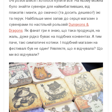
очі розбігалися і хотілося купити все. На ньому можна
було знайти сувеніри для найвибагливіших, від
плакатів і манги, до смачної (та досить дешевої!) їжі
та перук. Найбільше мені запав до серця магазин з
сувенірами по настільній рольовій
Dungeons &
Dragons
. Як фанат гри я знаю, що така продукція, на
жаль, дуже рідко буває на подібних конвентах. А тим
паче, такі симпатичні котики. І подібний магазин на
фестивалі був не один! Уявляєте, що я відчувала? Що
ми всі відчували?