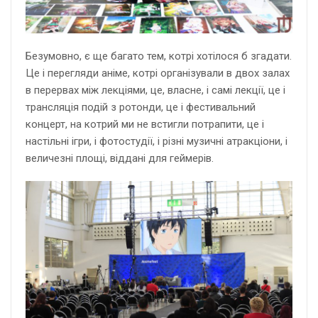
Безумовно, є ще багато тем, котрі хотілося б згадати.
Це і перегляди аніме, котрі організували в двох залах
в перервах між лекціями, це, власне, і самі лекції, це і
трансляція подій з ротонди, це і фестивальний
концерт, на котрий ми не встигли потрапити, це і
настільні ігри, і фотостудії, і різні музичні атракціони, і
величезні площі, віддані для геймерів.