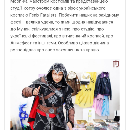
Moon-ka, майстром костюмів та представницею
студії, котру очолює одна з зірок українського
косплею Fenix Fatalists. Побачити наших на західному
фесті – велика удача, то ж ми щодня навідувалися
до Мунки, спілкувалися з нею: про студію, про
українські фестивалі, про вітчизняний косплей, про
Анімефест та інші теми. Особливо цікаво дівчина
розповідала про своє захоплення та працю.