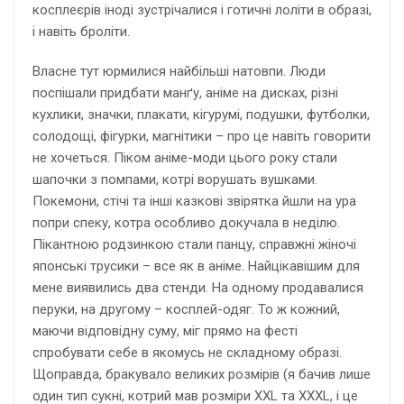
косплеєрів іноді зустрічалися і готичні лоліти в образі,
і навіть броліти.
Власне тут юрмилися найбільші натовпи. Люди
поспішали придбати манґу, аніме на дисках, різні
кухлики, значки, плакати, кігурумі, подушки, футболки,
солодощі, фігурки, магнітики – про це навіть говорити
не хочеться. Піком аніме-моди цього року стали
шапочки з помпами, котрі ворушать вушками.
Покемони, стічі та інші казкові звірятка йшли на ура
попри спеку, котра особливо докучала в неділю.
Пікантною родзинкою стали панцу, справжні жіночі
японські трусики – все як в аніме. Найцікавішим для
мене виявились два стенди. На одному продавалися
перуки, на другому – косплей-одяг. То ж кожний,
маючи відповідну суму, міг прямо на фесті
спробувати себе в якомусь не складному образі.
Щоправда, бракувало великих розмірів (я бачив лише
один тип сукні, котрий мав розміри XXL та XXXL, і це