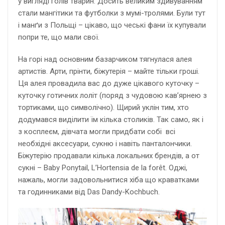
у вигляді голів тварин. Досить великим здивуванням
стали мангітики та футболки з мумі-тролями. Були тут
і манґи з Польщі – цікаво, що чеські фани їх купували
попри те, що мали свої.
На горі над основним базарчиком тягнулася алея
артистів. Арти, прінти, біжутерія – майте тільки гроші.
Ця алея провадила вас до дуже цікавого куточку –
куточку готичних лоліт (поряд з чудовою кав’ярнею з
тортиками, що символічно). Щирий уклін тим, хто
додумався виділити їм кілька столиків. Так само, як і
з косплеєм, дівчата могли придбати собі всі
необхідні аксесуари, сукню і навіть панталончики.
Біжутерію продавали кілька локальних брендів, а от
сукні – Baby Ponytail, L’Hortensia de la forêt. Оджі,
нажаль, могли задовольнитися хіба що краватками
та годинниками від Das Dandy-Kochbuch.