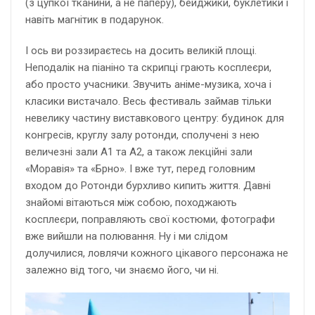
(з цупкої тканини, а не паперу), бейджики, буклетики і
навіть магнітик в подарунок.
І ось ви роззираєтесь на досить великій площі.
Неподалік на піаніно та скрипці грають косплеєри,
або просто учасники. Звучить аніме-музика, хоча і
класики вистачало. Весь фестиваль займав тільки
невелику частину виставкового центру: будинок для
конгресів, круглу залу ротонди, сполучені з нею
величезні зали А1 та А2, а також лекційні зали
«Моравія» та «Брно». І вже тут, перед головним
входом до Ротонди бурхливо кипить життя. Давні
знайомі вітаються між собою, походжають
косплеєри, поправляють свої костюми, фотографи
вже вийшли на полювання. Ну і ми слідом
долучилися, ловлячи кожного цікавого персонажа не
залежно від того, чи знаємо його, чи ні.