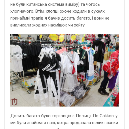
не були китайська система виміру) та чогось
хлопчачого. Втім, хлопці охоче ходили в сукнях,
принаймні трапів я бачив досить багато, і вони не
викликали жодних насмішок чи хейту.
Досить багато було торговців з Польщі. По Gakkon-у
ми були знайомі з пані, котра продавала великі шапки