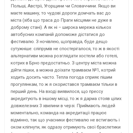
Польші, Австрії, Угорщини чи Словаччини. Якщо ви
маєте машину, то чудові дороги домчать вас до
міста (хіба що траса до Праги місцями не дуже в
доброму стані). А як ні – широка мережа кількох
автобусних компаній допоможе дістатися до
фестивалю. З ночівлею, щоправда, буде дещо
сутужніше: сліпрумів не спостерігалося, то ж в якості
альтернативи можна розглядати хостели або готелі,
котрих в Брно предостатньо. З центру міста можна
дійти пішки, а можна доїхати трамваєм №1, котрий
ходить досить часто. Тепла погода сприяє пішим
прогулянкам, то ж я скористався трамваєм тільки в
перший день. На вході виявилося, що прессу
акредитують в іншому місці, то ж я дарма стояв цілих
довжелезних 3 хвилини в черзі. Приймають людей
моментально, команда на акредитації працює
відмінно, так що учасники фестивалю не встигають і
оком кліпнути, як одразу отримують свої браслетики