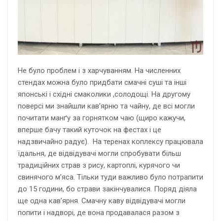
Не було проблем і з харчуванням. На численних
стендах можна було придбати смачні суші та інші
японські і східні смаколики ,солодощі. На другому
поверсі ми знайшли кав’ярню та чайну, де всі могли
почитати манґу за горнятком чаю (щиро кажучи,
вперше бачу такий куточок на фестах і це
надзвичайно радує). На теренах коплексу працювала
їдальня, де відвідувачі могли спробувати більш
традиційних страв з рису, картоплі, курячого чи
свинячого м’яса. Тільки туди важливо було потрапити
до 15 години, бо страви закінчувалися. Поряд діяла
ще одна кав’ярня. Смачну каву відвідувачі могли
попити і надворі, де вона продавалася разом з