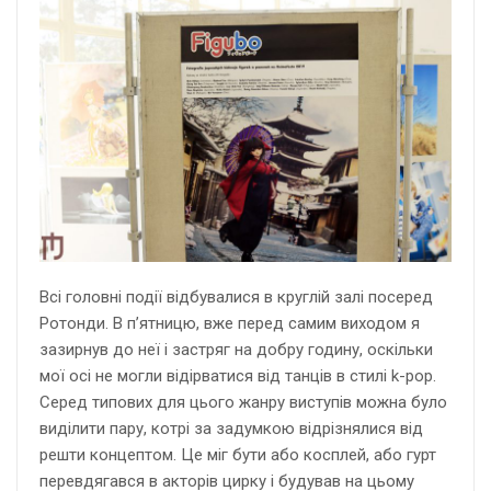
Всі головні події відбувалися в круглій залі посеред
Ротонди. В п’ятницю, вже перед самим виходом я
зазирнув до неї і застряг на добру годину, оскільки
мої осі не могли відірватися від танців в стилі k-pop.
Серед типових для цього жанру виступів можна було
виділити пару, котрі за задумкою відрізнялися від
решти концептом. Це міг бути або косплей, або гурт
перевдягався в акторів цирку і будував на цьому