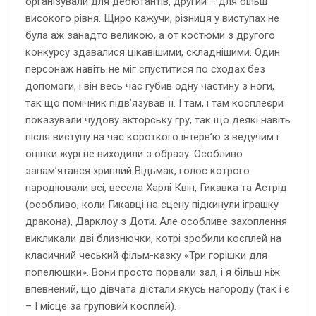
організували для дебютантів, другий – для більш
високого рівня. Щиро кажучи, різниця у виступах не
була аж занадто великою, а от костюми з другого
конкурсу здавалися цікавішими, складнішими. Один
персонаж навіть не міг спуститися по сходах без
допомоги, і він весь час губив одну частину з ноги,
так що помічник підв’язував її. І там, і там косплеєри
показували чудову акторську гру, так що деякі навіть
після виступу на час короткого інтерв’ю з ведучим і
оцінки журі не виходили з образу. Особливо
запам’ятався хриплий Відьмак, голос котрого
пародіювали всі, весела Харлі Квін, Гикавка та Астрід
(особливо, коли Гикавці на сцену підкинули іграшку
дракона), Дарклоу з Доти. Але особливе захоплення
викликали дві близнючки, котрі зробили косплей на
класичний чеський фільм-казку «Три горішки для
попелюшки». Вони просто порвали зал, і я більш ніж
впевнений, що дівчата дістали якусь нагороду (так і є
– І місце за груповий косплей).