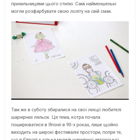
прихильницями цього стилю. Самі найменшенькі
могли розфарбувати свою лоліту на свій смак.
Там же в суботу збиралися на свої лекції любителі
шарнірних ляльок. Ця тема, котра почала
поширюватися в Японії в 90-х роках, лише щойно
виходить на широкі фестивалні простори, попри те,
що в Європі є кілька музеїв шарнірної авторської