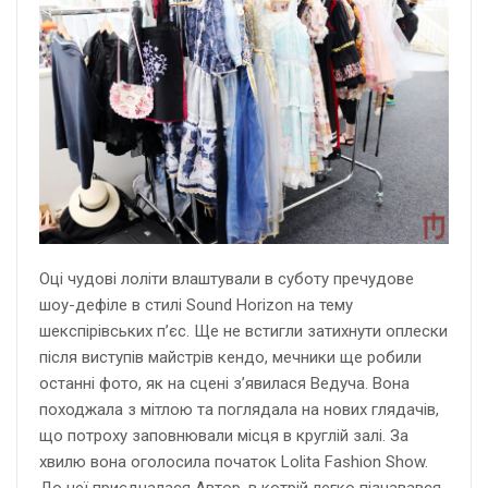
Оці чудові лоліти влаштували в суботу пречудове
шоу-дефіле в стилі Sound Horizon на тему
шекспірівських п’єс. Ще не встигли затихнути оплески
після виступів майстрів кендо, мечники ще робили
останні фото, як на сцені з’явилася Ведуча. Вона
походжала з мітлою та поглядала на нових глядачів,
що потроху заповнювали місця в круглій залі. За
хвилю вона оголосила початок Lolita Fashion Show.