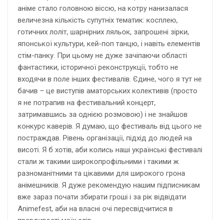
аніме стало головною віссю, на котру нанизалася
величезна кількість супутніх тематик: косплею,
готичних лоліт, шарнірних ляльок, запрошені зірки,
японської культури, кей-поп танцю, і навіть елементів
стім-панку. При цьому не дуже зачіпаючи області
фантастики, історичної реконструкції, тобто не
входячи в поле інших фестивалів. Єдине, чого я тут не
бачив – це виступів аматорських колективів (просто
я не потрапив на фестивальний концерт,
затримавшись за однією розмовою) і не знайшов
конкурс каверів. Я думаю, що фестиваль від цього не
постраждав. Рівень організації, підхід до людей на
висоті. Я б хотів, аби колись наші українські фестивалі
стали ж такими широкопрофільними і такими ж
разноманітними та цікавими для широкого грона
анімешників. Я дуже рекомендую нашим підписникам
вже зараз почати збирати гроші і за рік відвідати
Animefest, аби на власні очі пересвідчитися в