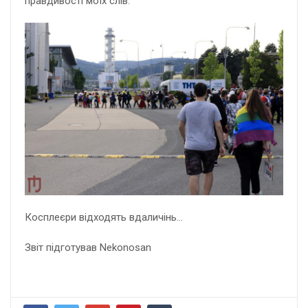
правдивості моїх слів.
Косплеєри відходять вдаличінь…
Звіт підготував Nekonosan