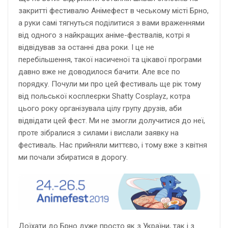
закритті фестивалю Анімефест в чеському місті Брно,
а руки самі тягнуться поділитися з вами враженнями
від одного з найкращих аніме-фествалів, котрі я
відвідував за останні два роки. І це не
перебільшення, такої насиченої та цікавої програми
давно вже не доводилося бачити. Але все по
порядку. Почули ми про цей фестиваль ще рік тому
від польської косплеєрки Shatty Cosplayz, котра
цього року організувала цілу групу друзів, аби
відвідати цей фест. Ми не змогли долучитися до неї,
проте зібралися з силами і вислали заявку на
фестиваль. Нас прийняли миттєво, і тому вже з квітня
ми почали збиратися в дорогу.
Доїхати до Брно дуже просто як з України, так і з