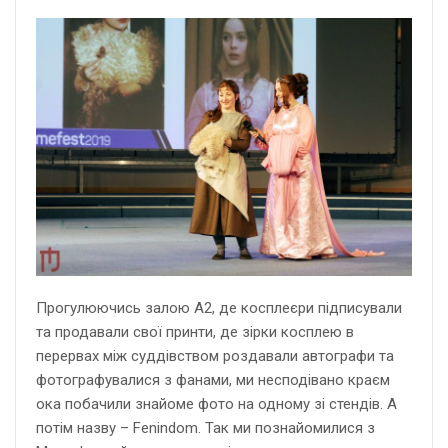
Прогулюючись залою А2, де косплеєри підписували
та продавали свої принти, де зірки косплею в
перервах між суддівством роздавали автографи та
фотографувалися з фанами, ми несподівано краєм
ока побачили знайоме фото на одному зі стендів. А
потім назву – Fenindom. Так ми познайомилися з