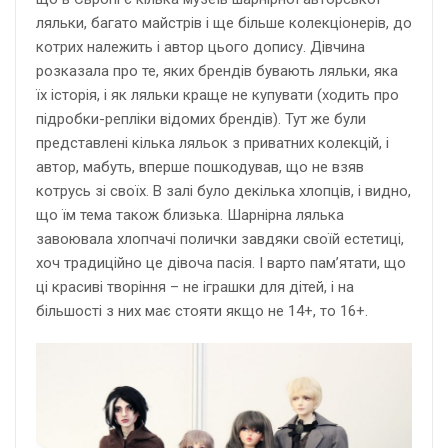
ляльки, багато майстрів і ще більше колекціонерів, до
котрих належить і автор цього допису. Дівчина
розказала про те, яких брендів бувають ляльки, яка
їх історія, і як ляльки краще не купувати (ходить про
підробки-репліки відомих брендів). Тут же були
представлені кілька ляльок з приватних колекцій, і
автор, мабуть, вперше пошкодував, що не взяв
котрусь зі своїх. В залі було декілька хлопців, і видно,
що їм тема також близька. Шарнірна лялька
завоювала хлопчачі полички завдяки своїй естетиці,
хоч традиційно це дівоча пасія. І варто пам’ятати, що
ці красиві творіння – не іграшки для дітей, і на
більшості з них має стояти якщо не 14+, то 16+.