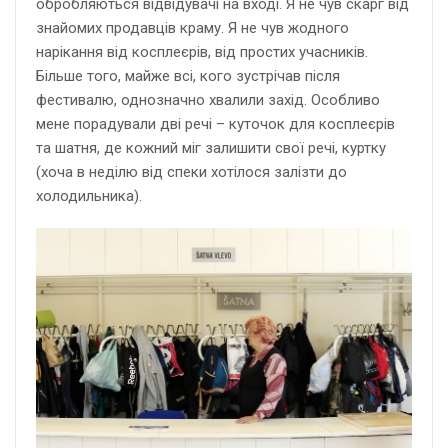
обробляються відвідувачі на вході. Я не чув скарг від
знайомих продавців краму. Я не чув жодного
нарікання від косплеєрів, від простих учасників.
Більше того, майже всі, кого зустрічав після
фестивалю, однозначно хвалили захід. Особливо
мене порадували дві речі – куточок для косплеєрів
та шатня, де кожний міг залишити свої речі, куртку
(хоча в неділю від спеки хотілося залізти до
холодильника).