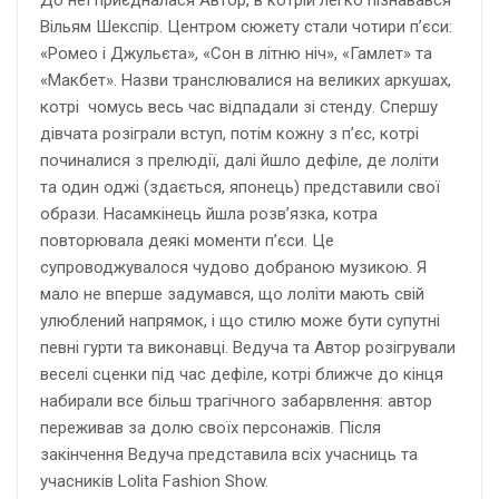
До неї приєдналася Автор, в котрій легко пізнавався
Вільям Шекспір. Центром сюжету стали чотири п’єси:
«Ромео і Джульєта», «Сон в літню ніч», «Гамлет» та
«Макбет». Назви транслювалися на великих аркушах,
котрі чомусь весь час відпадали зі стенду. Спершу
дівчата розіграли вступ, потім кожну з п’єс, котрі
починалися з прелюдії, далі йшло дефіле, де лоліти
та один оджі (здається, японець) представили свої
образи. Насамкінець йшла розв’язка, котра
повторювала деякі моменти п’єси. Це
супроводжувалося чудово добраною музикою. Я
мало не вперше задумався, що лоліти мають свій
улюблений напрямок, і що стилю може бути супутні
певні гурти та виконавці. Ведуча та Автор розігрували
веселі сценки під час дефіле, котрі ближче до кінця
набирали все більш трагічного забарвлення: автор
переживав за долю своїх персонажів. Після
закінчення Ведуча представила всіх учасниць та
учасників Lolita Fashion Show.