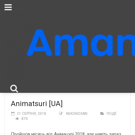
Animatsuri [UA]
21 СЕРПНЯ, 2018
NEKONOSAN
ПОДІЇ
870
Пройшов місяць від Анімацурі 2018, але навіть зараз