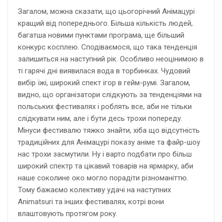
Загалом, можна сказати, що цьогорічний Анімацурі
кращий від попереднього. Більша кількість людей,
багатша новими пунктами програма, ще більший
конкурс косплею. Сподіваємося, що така тенденція
залишиться на наступний рік. Особливо неоцінимою в
ті гарячі дні виявилася вода в торбинках. Чудовий
вибір їжі, широкий спект ігор в гейм-румі. Загалом,
видно, що організатори слідкують за тенденціями на
польських фестивалях і роблять все, аби не тільки
слідкувати ним, але і бути десь трохи попереду.
Мінуси фестивалю тяжко знайти, хіба що відсутність
традиційних для Анімацурі показу аніме та файр-шоу
нас трохи засмутили. Ну і варто подбати про більш
широкий спектр та цікавий товарів на ярмарку, аби
наше соколине око могло порадіти різноманіттю.
Тому бажаємо колективу удачі на наступних
Animatsuri та інших фестивалях, котрі вони
влаштовують протягом року.