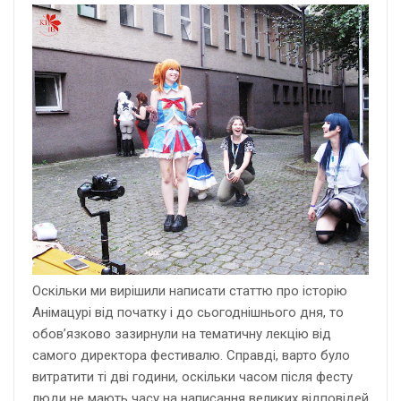
Оскільки ми вирішили написати статтю про історію
Анімацурі від початку і до сьогоднішнього дня, то
обов’язково зазирнули на тематичну лекцію від
самого директора фестивалю. Справді, варто було
витратити ті дві години, оскільки часом після фесту
люди не мають часу на написання великих відповідей