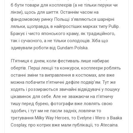
б бути товари для косплеєрів (а не тільки перуки чи
лінзи), щось для шиття. Останнім часом на
фандомовому ринку Польщі з’являються шарнірні
ляльки, щоправда, в найпростіших марках типу Pullip.
Бракує і чисто японського краму, як традиційного,
так і сучасного, а не тільки солодощів. Хіба що
здивували роботи від Gundam Polska.
П’ятниця є днем, коли фестиваль лише набирає
обертів. Перші лекції та конкурси, косплеєри роблять
останні зміни та виправлення в костюмах, але вже
можна побачити п’ятничні дефіле подвір’ям. Тут же
ходять і роззираються звичайні відвідувачі у пошуку
цікавинок для себе. Але не зважаючи на п’ятничу
тишу перед бурею, фотографи вже ловлять свою
здобич, і тут ми не пасли задніх, ловлячи то
третування Milky Way Heroes, то Evelyne i Wero з Baaka
Cosplay, про котрих вже мали публікації, то Atecaina.