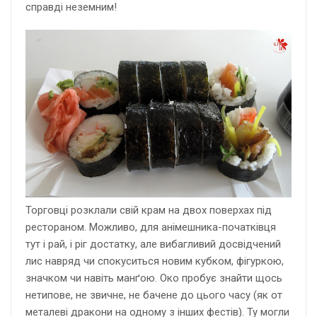
справді неземним!
Торговці розклали свій крам на двох поверхах під
рестораном. Можливо, для анімешника-початківця
тут і рай, і ріг достатку, але вибагливий досвідчений
лис навряд чи спокуситься новим кубком, фігуркою,
значком чи навіть манґою. Око пробує знайти щось
нетипове, не звичне, не бачене до цього часу (як от
металеві дракони на одному з інших фестів). Ту могли