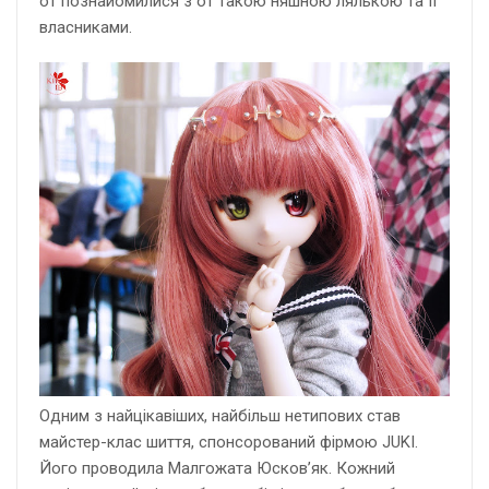
от познайомилися з от такою няшною лялькою та її
власниками.
Одним з найцікавіших, найбільш нетипових став
майстер-клас шиття, спонсорований фірмою JUKI.
Його проводила Малгожата Юсков’як. Кожний