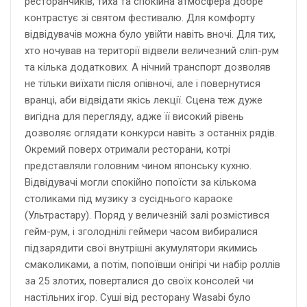
ресторанчиків, тиха та спокійна атмосфера добре
контрастує зі святом фестивалю. Для комфорту
відвідувачів можна було увійти навіть вночі. Для тих,
хто ночував на території відвели величезний сліп-рум
та кілька додаткових. А нічний транспорт дозволяв
не тільки виїхати після опівночі, але і повернутися
вранці, аби відвідати якісь лекції. Сцена теж дуже
вигідна для перегляду, адже її високий рівень
дозволяє оглядати конкурси навіть з останніх рядів.
Окремий поверх отримали ресторани, котрі
представляли головним чином японську кухню.
Відвідувачі могли спокійно попоїсти за кількома
столиками під музику з сусіднього караоке
(Ультрастару). Поряд у величезній залі розмістився
гейм-рум, і зголоднілі геймери часом вибиралися
підзарядити свої внутрішні акумулятори якимись
смаколиками, а потім, попоївши онігірі чи набір роллів
за 25 злотих, поверталися до своїх консолей чи
настільних ігор. Суші від ресторану Wasabi було