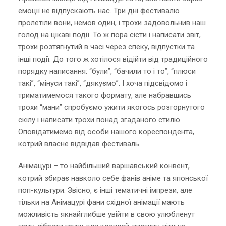
емоції не відпускають нас. Три дні фестивалю
пролетіли вони, немов один, і трохи задовольнив наш
голод на цікаві події. То ж пора сісти і написати звіт,
трохи розтягнутий в часі через спеку, відпустки та
інші події. До того ж хотілося відійти від традиційного
порядку написання: “були”, “бачили то і то”, “плюси
такі”, “мінуси такі”, “дякуємо”. І хоча підсвідомо і
триматимемося такого формату, але набравшись
трохи “мани” спробуємо ужити якогось розгорнутого
скілу і написати трохи понад згаданого стилю.
Оповідатимемо від особи нашого кореспондента,
котрий власне відвідав фестиваль.
Анімацурі – то найбільший варшавський конвент,
котрий збирає навколо себе фанів аніме та японської
поп-культури. Звісно, є інші тематичні імпрези, але
тільки на Анімацурі фани східної анімації мають
можливість якнайглибше увійти в свою улюбленут