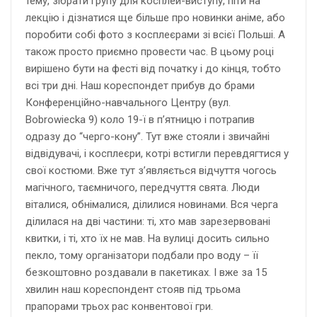
тему, зібрати групу для косплей-виступу, піти на
лекцію і дізнатися ще більше про новинки аніме, або
поробити собі фото з косплеєрами зі всієї Польші. А
також просто приємно провести час. В цьому році
вирішено бути на фесті від початку і до кінця, тобто
всі три дні. Наш кореспондет прибув до брами
Конференційно-навчального Центру (вул.
Bobrowiecka 9) коло 19-ї в п’ятницю і потрапив
одразу до “черго-кону”. Тут вже стояли і звичайні
відвідувачі, і косплеєри, котрі встигли перевдягтися у
свої костюми. Вже тут з’являється відчуття чогось
магічного, таємничого, передчуття свята. Люди
віталися, обнімалися, ділилися новинами. Вся черга
ділилася на дві частини: ті, хто мав зарезервовані
квитки, і ті, хто їх не мав. На вулиці досить сильно
пекло, тому організатори подбали про воду – її
безкоштовно роздавали в пакетиках. І вже за 15
хвилин наш кореспондент стояв під трьома
прапорами трьох рас конвентової гри.