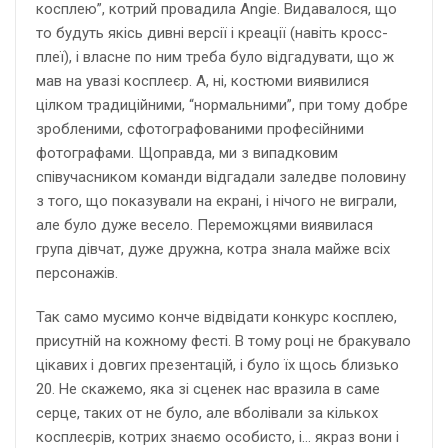
косплею”, котрий провадила Angie. Видавалося, що
то будуть якісь дивні версії і креації (навіть кросс-
плеї), і власне по ним треба було відгадувати, що ж
мав на увазі косплеєр. А, ні, костюми виявилися
цілком традиційними, “нормальними”, при тому добре
зробленими, сфотографованими професійними
фотографами. Щоправда, ми з випадковим
співучасником команди відгадали заледве половину
з того, що показували на екрані, і нічого не виграли,
але було дуже весело. Переможцями виявилася
група дівчат, дуже дружна, котра знала майже всіх
персонажів.
Так само мусимо конче відвідати конкурс косплею,
присутній на кожному фесті. В тому році не бракувало
цікавих і довгих презентацій, і було їх щось близько
20. Не скажемо, яка зі сценек нас вразила в саме
серце, таких от не було, але вболівали за кількох
косплеєрів, котрих знаємо особисто, і… якраз вони і