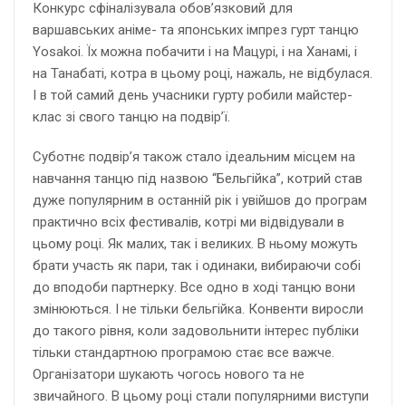
Конкурс сфіналізувала обов’язковий для
варшавських аніме- та японських імпрез гурт танцю
Yosakoi. Їх можна побачити і на Мацурі, і на Ханамі, і
на Танабаті, котра в цьому році, нажаль, не відбулася.
І в той самий день учасники гурту робили майстер-
клас зі свого танцю на подвір’ї.
Суботнє подвір’я також стало ідеальним місцем на
навчання танцю під назвою “Бельгійка”, котрий став
дуже популярним в останній рік і увійшов до програм
практично всіх фестивалів, котрі ми відвідували в
цьому році. Як малих, так і великих. В ньому можуть
брати участь як пари, так і одинаки, вибираючи собі
до вподоби партнерку. Все одно в ході танцю вони
змінюються. І не тільки бельгійка. Конвенти виросли
до такого рівня, коли задовольнити інтерес публіки
тільки стандартною програмою стає все важче.
Організатори шукають чогось нового та не
звичайного. В цьому році стали популярними виступи