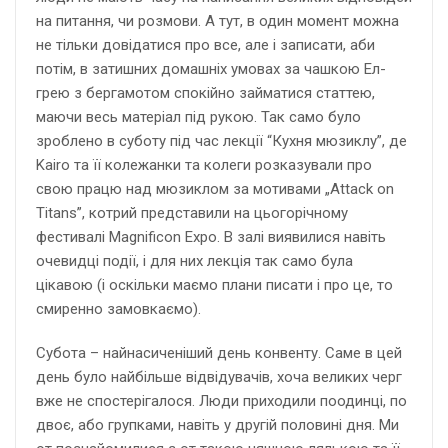
на питання, чи розмови. А тут, в один момент можна
не тільки довідатися про все, але і записати, аби
потім, в затишних домашніх умовах за чашкою Ел-
грею з бергамотом спокійно займатися статтею,
маючи весь матеріал під рукою. Так само було
зроблено в суботу під час лекції “Кухня мюзиклу”, де
Kairo та її колежанки та колеги розказували про
свою працю над мюзиклом за мотивами „Attack on
Titans”, котрий представили на цьогорічному
фестивалі Magnificon Expo. В залі виявилися навіть
очевидці події, і для них лекція так само була
цікавою (і оскільки маємо плани писати і про це, то
смиренно замовкаємо).
Субота – найнасиченіший день конвенту. Саме в цей
день було найбільше відвідувачів, хоча великих черг
вже не спостерігалося. Люди приходили поодинці, по
двоє, або групками, навіть у другій половині дня. Ми