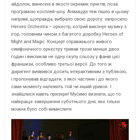
айдолок, винесені в якості окремик пунктів, поза
програмою косплей-шоу. Анімацурі теж пішло в цьому
напрямі, щоправда, вибрало свою дорогу: запросило
Heroes Orchestra – оркестр, котрий виконує музику з
ігор, головним чином з багатого доробку Heroes of
Might and Magic. Концерт справжнього живого
симфонічного оркестру тривав трохи менше двох
годин і викликав не одну скупу сльозу у фанів цієї
франшизи, особливо третьої версії. До того ж
диригент виявився досить інтерактивним з публікою,
і пропонував відгадати, з якої частини і до якого
саме моменту належить той чи інший уривок. І
знайшлися навіть призери! Мусимо визнати, що то
найкраще завершення суботнього дня, яке тільки
можна було собі вимислити.