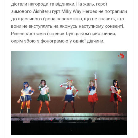
дістали нагороди та відзнаки. На жаль, герої
зимового Aishiteru гурт Milky Way Heroes не потрапили
до щасливого ґрона переможців, що не значить, що
вони не виступлять на якомусь наступному конвенті.
Рівень костюмів і сценок був цілком пристойний,
окрім збою з фонограмою у однієї дівчини.