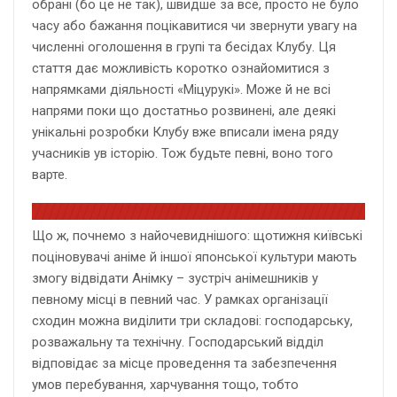
обрані (бо це не так), швидше за все, просто не було
часу або бажання поцікавитися чи звернути увагу на
численні оголошення в групі та бесідах Клубу. Ця
стаття дає можливість коротко ознайомитися з
напрямками діяльності «Міцурукі». Може й не всі
напрями поки що достатньо розвинені, але деякі
унікальні розробки Клубу вже вписали імена ряду
учасників ув історію. Тож будьте певні, воно того
варте.
Що ж, почнемо з найочевиднішого: щотижня київські
поціновувачі аніме й іншої японської культури мають
змогу відвідати Анімку – зустріч анімешників у
певному місці в певний час. У рамках організації
сходин можна виділити три складові: господарську,
розважальну та технічну. Господарський відділ
відповідає за місце проведення та забезпечення
умов перебування, харчування тощо, тобто