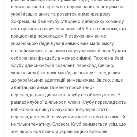
велика кількість проектів, спрямованих передусім на
українізацію аніме та розвиток аніме-фендому.
Зокрема, на базі клубу створено даберську команду
аматорського озвучення аніме «Робота голосом», що
працює над перекладом й озвученням аніме
українською (відвідувачі анімок вже мали змогу
познайомитись з нашими озвучувачами, й спробувати
себе на ниві фандабу в межах анімки). Також на базі
Клубу здійснюється сканлейт, переклад (звісно,
українською) та друк манґи, на поталу зголоднілим
до українських адаптацій анімешникам. Звісно, лише
адаптацією аніме та манґи просвітньо-
перекладацька діяльність клубу не обмежується. В
рамках клубної діяльності члени Клубу перекладають
веб-комікси, пишуть науково-популярні статті,
перекладається й озвучується інфо-відео на аніме- й
не тільки тематику. Словом, Клуб займається усім, що
хоч якось пов’язано з українізацією витворів