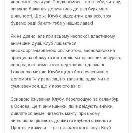
японської культури. Сподіваємось, що в тебе, читачу,
виникло бажання долучитись до цієї бурхливої
діяльності. Що ж, Клуб є відкритим для всіх, тож
будемо раді бачити тебе у наших лавах!
Як не дивно, але при всьому неспокої, властивому
анімешній душі, Клуб лишається
високоорганізованою спільнотою, заснованою на
принципах обліку та контролю матеріальних ресурсів,
своєрідною анімешною державою в державі.
Головною метою Клубу щодо його учасників є
допомога їм у реалізації їх талантів, адже ми не
сумніваємося, що у кожного він є!
Основою існування Клубу, перепрошую за каламбур,
є Основа. Це ті анімешники, які відвідують анімки,
дивляться аніме, читають мангу, при цьому
виявляючи цікавість до життя клубної спільноти.
Простіше кажучи ─ це ті, заради кого існує Клуб.