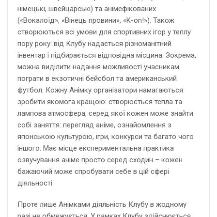
німецькі, швейцарські) та анімефікованих
(«Вокалоїд», «Вінець провини», «K-on!»). Також
створюються всі умови для спортивних ігор у теплу
пору року: від Клубу надається різноманітний
інвентар і підбирається відповідна місцина. Зокрема,
можна виділити надання можливості учасникам
пограти в екзотичні бейсбол та американський
футбол. Кожну Анімку організатори намагаються
зробити якомога кращою: створюється тепла та
лампова атмосфера, серед якої кожен може знайти
собі заняття: перегляд аніме, ознайомлення з
японською культурою, ігри, конкурси та багато чого
іншого. Має місце експериментальна практика
озвучування аніме просто серед сходин – кожен
бажаючий може спробувати себе в цій сфері
діяльності.
Проте лише Анімками діяльність Клубу в жодному
разі не обмежується. У рамках Клубу здійснюється