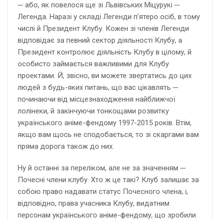
─ або, як повелося ще зі Львівських Міцурукі ─
Легенда. Наразі у складі Легенди п’ятеро осіб, в тому
числі й Президент Клубу. Кожен зі членів Легенди
відповідає за певний сектор діяльності Клубу, а
Президент контролює діяльність Клубу в цілому, й
особисто займається важливими для Клубу
проектами. Й, звісно, ви можете звертатись до цих
людей з будь-яких питань, що вас цікавлять ─
починаючи від місцезнаходження найближчої
лолінеки, й закінчуючи тонкощами розвитку
українського аніме-фендому 1997-2015 років. Втім,
якщо вам щось не сподобається, то зі скаргами вам
пряма дорога також до них.
Ну й останні за переліком, але не за значенням ─
Почесні члени клубу. Хто ж це такі? Клуб залишає за
собою право надавати статус Почесного члена, і,
відповідно, права учасника Клубу, видатним
персонам українського аніме-фендому, що зробили