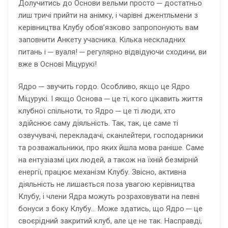
Долучитись до Основи вельми просто ─ достатньо
лиш тричі прийти на анімку, і чарівні джентльмени з
керівництва Клубу обов’язково запропонують вам
заповнити Анкету учасника. Кілька нескладних
питань і ─ вуаля! ─ регулярно відвідуючи сходини, ви
вже в Основі Міцурукі!
Ядро ─ звучить гордо. Особливо, якщо це Ядро
Міцурукі. І якщо Основа ─ це ті, кого цікавить життя
клубної спільноти, то Ядро ─ це ті люди, хто
здійснює саму діяльність. Так, так, це саме ті
озвучувачі, перекладачі, сканлейтери, господарники
та розважальники, про яких йшла мова раніше. Саме
на ентузіазмі цих людей, а також на їхній безмірній
енергії, працює механізм Клубу. Звісно, активна
діяльність не лишається поза увагою керівництва
Клубу, і члени Ядра можуть розраховувати на певні
бонуси з боку Клубу… Може здатись, що Ядро ─ це
своєрідний закритий клуб, але це не так. Насправді,