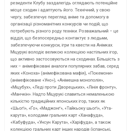
резиденти Клубу заздалегідь оглядають потенційне
місце сходин і адаптують його. Технічний, у свою
чергу, забезпечує перегляд аніме та допомогу в
організації різноманітних конкурсів чи подій, що
потребують різного роду техніки. Розважальний – це
відділ, що безпосередньо контактує з людьми,
забезпечуючи конкурси, ігри та квести на Анімках.
Міцурукі володіє великою колекцією настільних ігор,
що активно застосовуються на сходинах. Більшість з
них – анімефіковані аналоги популярних забав, серед
яких «Коноха» (анімефікована мафія), «Покемони»
(анімефіковане «Уно»), «Анімешна монополія»,
«Міцубух», «Леді проти Дворецьких», «Лінія фронту»,
«Манчкін». Надто Міцурукі славиться немаленькою
кількістю традиційних японських ігор, таких як
«Шьоґі», «Ґо», «Маджонґ», «Тайкьоку шьоґі», «Ута-
карута», колодами гральних карт «Ханафуда»,
«Кабуфуда», «Унсун Карута», «Харіфуда», а також
колекцією гральних карт інших народів (іспанські,