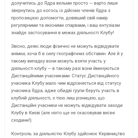
долучитись до Ядра вельми просто ─ варто лише
звернутись до когось із дійсних членів Ядра з
пропозицією допомогти, довівший свій намір
регулярними та якісними спарвами, і ваш ентузіазм
знайде застосування в межах діяльності Клубу!
Звісно, деякі люди фізично не можуть відвідувати
анімки, хоча б в силу географічних обставин. Але й у
такому випадку вони можуть взяти участь у
діяльності клубу ─ в такому разі вони йменуються
Дистанційними учасниками. Статус Дистанційного
учасника Клубу мало чим відрізняється від статусу
учасника Ядра, адже обидві групи беруть участь в
клубній діяльності, з тією лиш різницею, що
Дистанційні учасники не можуть відвідувати заходи
Клубу в Києві (але ніхто ще не скасовував виїзні
сходини!).
Контроль за діяльністю Клубу здійснює Керівництво