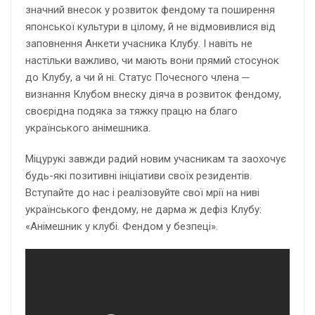
значний внесок у розвиток фендому та поширення
японської культури в цілому, й не відмовивлися від
заповнення Анкети учасника Клубу. І навіть не
настільки важливо, чи мають вони прямий стосунок
до Клубу, а чи й ні. Статус Почесного члена ─
визнання Клубом внеску діяча в розвиток фендому,
своєрідна подяка за тяжку працю на благо
українського анімешника.
Міцурукі завжди радий новим учасникам та заохочує
будь-які позитивні ініціативи своїх резидентів.
Вступайте до нас і реалізовуйте свої мрії на ниві
українського фендому, не дарма ж дефіз Клубу:
«Анімешник у клубі. Фендом у безпеці».