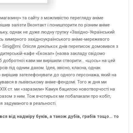
«магазину» та сайту з можливістю перегляду аніме
ішив залізти Вконтакт і понишпорити по різним аніме
веньку, однак не дуже людну групку «Західно-Український
ось химерного західноукраїнського аніме-мережевого
– Sinig@mi. Опісля декількох днів переписок домовився з
ондитерській-кафе «Екокал» (назва закладу свідомо
льб добротної кави ми вирішили створити… «щось» на цей
рсів під одним дахом. Ідея, звісно, класна, однак
ів вирішив зателефонувати до одного персонажа, який на
нтувався в львівському аніме-фендомі. Того ж дня ми
ї ХІХ ст. ми «заразили» Камуя бацилою новотворчості на
 разом з ним. Тож вчотирьох ми побалакали про кобіт,
ня задуманого в реальності.
ся від надміру буків, а також дубів, грабів тощо… то