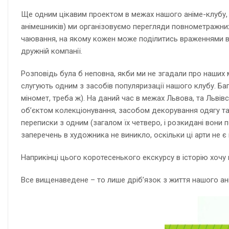
Ще одним цікавим проектом в межах нашого аніме-клубу, 
анімешників) ми організовуємо перегляди повнометражних 
чаювання, на якому кожен може поділитись враженнями ві
дружній компанії.
Розповідь була б неповна, якби ми не згадали про наших мі
слугують одним з засобів популяризації нашого клубу. Ба
міномет, треба ж). На даний час в межах Львова, та Львівсь
об’єктом колекціонування, засобом декорування одягу та
переписки з одним (загалом їх четверо, і розкидані вони п
заперечень в художника не виникло, оскільки ці арти не 
Наприкінці цього коротесенького екскурсу в історію хочу 
Все вищенаведене – то лише дріб’язок з життя нашого а