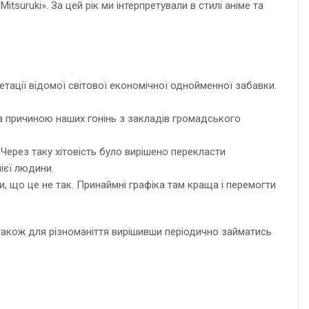
suruki». За цей рік ми інтерпретували в стилі аніме та
етації відомої світової економічної однойменної забавки.
ла причиною наших гонінь з закладів громадського
 Через таку хітовість було вирішено перекласти
ієї людини.
, що це не так. Принаймні графіка там краща і перемогти
 також для різноманіття вирішивши періодично займатись