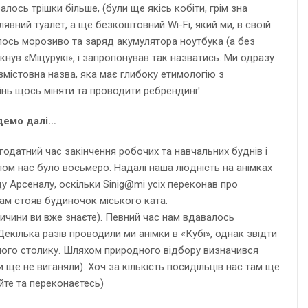
ось трішки більше, (були ще якісь кобіти, грім зна
явний туалет, а ще безкоштовний Wi-Fi, який ми, в своїй
илось морозиво та заряд акумулятора ноутбука (а без
укнув «Міцурукі», і запропонував так назватись. Ми одразу
 змістовна назва, яка має глибоку етимологію з
лінь щось міняти та проводити ребрендинґ.
Йдемо далі…
одатний час закінчення робочих та навчальних буднів і
алом нас було восьмеро. Надалі наша людність на анімках
у Арсеналу, оскільки Sinig@mi усіх переконав про
 там стояв будиночок міського ката.
причини ви вже знаєте). Певний час нам вдавалось
Декілька разів проводили ми анімки в «Кубі», однак звідти
одного столику. Шляхом природного відбору визначився
 ще не виганяли). Хоч за кількість посидільців нас там ще
уйте та переконаєтесь)