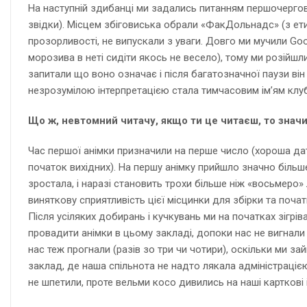
На наступній здибанці ми задались питанням першочерговог
звідки). Місцем збіговиська обрали «ФакДольнадс» (з етич
прозорливості, не випускали з уваги. Довго ми мучили Go
морозива в неті сидіти якось не весело), тому ми розійшли
запитали що воно означає і після багатозначної паузи він
незрозумілою інтерпретацією стала тимчасовим ім’ям клуб
Що ж, невтомний читачу, якщо ти це читаєш, то значи
Час першої анімки призначили на перше число (хороша дат
початок вихідних). На першу анімку прийшло значно більш
зростала, і наразі становить трохи більше ніж «восьмеро
виняткову сприятливість цієї місцинки для збірки та почат
Після усіляких добирань і кучкувань ми на початках зігрі
провадити анімки в цьому закладі, допоки нас не вигнали 
нас теж прогнали (разів зо три чи чотири), оскільки ми 
заклад, де наша спільнота не надто лякала адміністрацією
не шпетили, проте вельми косо дивились на наші карткові і