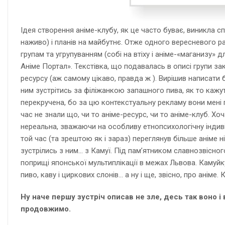
Ідея створення аніме-клубу, як це часто буває, виникла 
наживо) і планів на майбутнє. Отже одного вересневого р
групам та угрупуванням (собі на втіху і аніме-«маганизу» 
Аніме Портал». Текстівка, що подавалась в описі групи 
ресурсу (аж самому цікаво, правда ж ). Вирішив написати
ним зустрітись за філіжанкою запашного пива, як то кажу
перекручена, бо за цю контекстуальну рекламу вони мені 
час не знали що, чи то аніме-ресурс, чи то аніме-клуб. Хоч
нереальна, зважаючи на особливу етнопсихологічну індиві
той час (та зрештою як і зараз) переглянув більше аніме н
зустрілись з ним… з Камуї. Під пам’ятником славнозвісног
поприщі японської мультиплікації в межах Львова. Камуйк
пиво, каву і циркових слонів… а ну і ще, звісно, про анім
Ну наче першу зустріч описав не зле, десь так воно і
продовжимо.