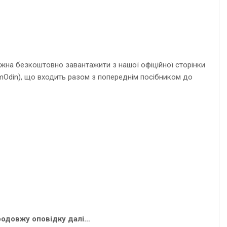
ожна безкоштовно завантажити з нашої офіційної сторінки
amOdin), що входить разом з попереднім посібником до
продовжу оповідку далі…