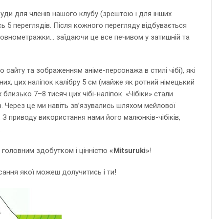
куди для членів нашого клубу (зрештою і для інших
ь 5 переглядів. Після кожного перегляду відбувається
повнометражки… заїдаючи це все печивом у затишній та
о сайту та зображенням аніме-персонажа в стилі чібі), які
их, цих наліпок калібру 5 см (майже як ротний німецький
 близько 7–8 тисяч цих чібі-наліпок. «Чібіки» стали
. Через це ми навіть зв’язувались шляхом мейлової
. З приводу використання нами його малюнків-чібіків,
.
 є головним здобутком і цінністю
«Mitsuruki»
!
исання якої можеш долучитись і ти!