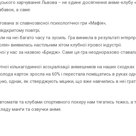
ького харчування Львова – не єдине досягнення аніме-клубу «Mit
абавок, а саме:
ована зі славнозвісної психологічної гри «Мафія»;
відкритому повітрі;
 на неї багато часу та зусиль. Гра виникла в результаті інтерпр
я» виявилась настільним хітом клубної ігрової індустрії.
наної у нас за назвою «Бридж». Саме ця гра неодноразово става
тної кількагодинної асоціалізації анімешників на наших сходках.
колода карток зросла на 60% і перестала поміщатись в руках одн
ю, однак, як стверджують міцики, що вже навчились в неї грати
 автоматів та клубами спортивного покеру нам тягатись тєжко, а
ладу манґи та озвучки аніме.