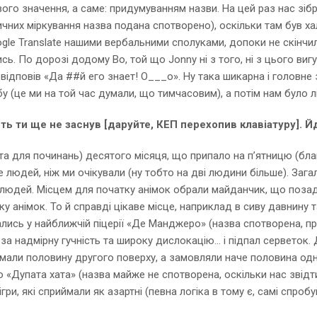
о значення, а саме: придумуванням назви. На цей раз нас зібрал
них міркування назва подана спотворено), оскільки там був хал
ogle Translate нашими вербальними сполуками, допоки не скінч
сь. По дорозі додому Bo, той що Jonny ні з того, ні з цього виг
 відповів «Да ##й его знает! О___о». Ну така шикарна і головне
у (це ми на той час думали, що тимчасовим), а потім нам було 
ть ти ще не заснув [даруйте, КЕП перехопив клавіатуру]. 
а для починань) десятого місяця, що припало на п’ятницю (благ
е людей, ніж ми очікували (ну тобто на дві людини більше). Заг
» людей. Місцем для початку анімок обрали майданчик, що позад
ку анімок. То й справді цікаве місце, наприклад в сиву давнину
вались у найближчій піцерії «Де Манджеро» (назва спотворена, 
за надмірну гучність та широку дислокацію… і підпал серветок. 
займали половину другого поверху, а замовляли наче половина 
 «Дупата хата» (назва майже не спотворена, оскільки нас звідти
гри, які сприймали як азартні (певна логіка в тому є, самі спроб