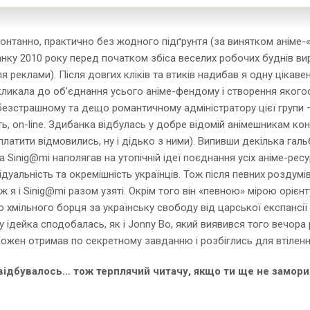
спонтанно, практично без жодного підґрунтя (за винятком аніме-
анку 2010 року перед початком збіса веселих робочих буднів вир
для реклами). Після довгих кліків та втиків надибав я одну ціка
закликала до об’єднання усього аніме-фендому і створення яког
 безстрашному та дещо романтичному адміністратору цієї групи 
ть, on-line. Здибанка відбулась у добре відомій анімешникам к
платити відмовились, ну і дідько з ними). Випивши декілька га
а Sinig@mi наполягав на утопічній ідеї поєднання усіх аніме-ресу
дуальність та окремішність українців. Тож після певних роздум
іж я і Sinig@mi разом узяті. Окрім того він «певною» мірою оріє
о хмільного борця за українську свободу від царської експансі
у ідейка сподобалась, як і Jonny Bo, який виявився того вечора
е. Кожен отримав по секретному завданню і розбіглись для втілен
 відбувалось… тож терплячий читачу, якщо ти ще не заморив