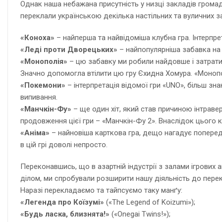
Однак наша небажана присутність у низці закладів громадс
переклали українською декілька настільних та вуличних з
«Коноха»
– найперша та найвідоміша клубна гра. Інтерпрет
«Леді проти Дворецьких»
– найпопулярніша забавка на 
«Монополія»
– цю забавку ми робили найдовше і затратили
Значно допомогла втілити цю гру Єхидна Хомура. «Монополі
«Покемони»
– інтерпретація відомої гри «UNO», більш з
випивання.
«Манчкін-Фу»
– ще один хіт, який став причиною інтравер
продовження цієї гри – «Манчкін-Фу 2». Внаслідок цього 
«Аніма»
– найновіша карткова гра, дещо нагадує попередн
в цій грі доволі непросто.
Переконавшись, що в азартній індустрії з залами ігрових
ділом, ми спробували розширити нашу діяльність до перек
Наразі перекладаємо та тайпсуємо таку манґу:
«Легенда про Коїзумі»
(«The Legend of Koizumi»);
«Будь ласка, близнята!»
(«Onegai Twins!»);