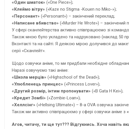
«Один шматок»
(«One Piece»);
«Клеймо вітру»
(«Kaze no Stigma -Kouen no Miko-»);
«Персонант»
(«Personant») – закінчений переклад;
«Написане вбивство»
(«Murder He Wrote») – закінчений 
У сфері сканлейтерства активно співпрацюємо зі коман
Також мною було укладено та надруковано (наклад 50 пр.
Вконтакті та на сайті. Я деякою мірою долучився до маке
серії «Сканлейт».
Щодо озвучки аніме, то ми придбали необхідне обладнан
Наразі озвучуємо такі аніме:
«Школа мерців»
(«Highschool of the Dead»);
«Улюбленець принцес»
(«Princess Lover»);
«Другий розмір, інтим пропонувати»
(«B Gata H Kei»);
«Кредит Зомбі»
(«Zombie-Loan»);
«Хеллсінг»
(«Hellsing Ultimate») – 8-а OVA озвучка закінче
Також ми активно співпрацюємо у сфері озвучки аніме з
Агов, читачу, ти ще тут??? Відгукнись. Хоча навіть я