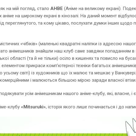
як на мій погляд, стало
АНВЕ
(Аніме на великому екрані). Поде
аніме на широкому екрані в кінозалі. На даний момент відбулос
д переглянутого, та кому цікаво, послухати думки інших щодо 
стичних «чібіків» (маленькі квадратні наліпки із адресою нашог
гато анімешників знайшли наш клуб саме завдяки попаданням в н
кої області (та й не тільки) осіло в кишенях та повисло на бусах
 елементом прикраси комп’ютерної техніки багатьох анімешників
о усьому світі) із художників що їх малює та мешкає у Ванкувері
є комерційними і малюються більшою мірою заради власної втіхи
подякувати усім анімешникам нашого аніме-клубу, які, власне, і
німе-клубу
«Mitsuruki»
, історія якого лише починається і до нап