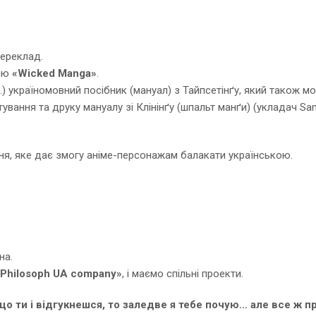
переклад.
дою
«Wicked Manga»
.
) україномовний посібник (мануал) з Тайпсетінґу, який також м
тування та друку мануалу зі Клінінґу (шпальт манґи) (укладач S
ня, яке дає змогу аніме-персонажам балакати українською.
на.
«Philosoph UA company»
, і маємо спільні проекти.
кщо ти і відгукнешся, то заледве я тебе почую… але все ж 