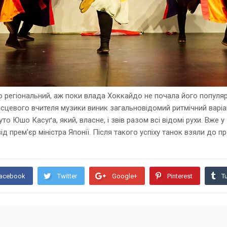
о регіональний, аж поки влада Хоккайдо не почала його популяри
 місцевого вчителя музики виник загальновідомий ритмічний ва
о Юшо Касуґа, який, власне, і звів разом всі відомі рухи. Вже у
д прем’єр міністра Японії. Після такого успіху танок взяли до п
acebook
Twitter
Google+
Pinterest
T