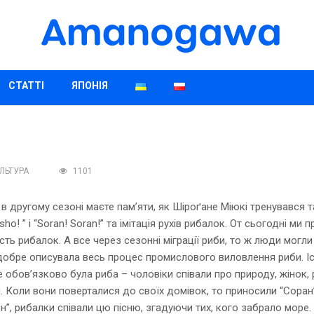
СТАТТІ
ЯПОНІЯ
ЛЬТУРА
1101
, а в другому сезоні маєте пам’яти, як Шіроґане Міюкі тренував
! ” і “Soran! Soran!” та імітація рухів рибалок. От сьогодні ми п
ть рибалок. А все через сезонні міграції риби, то ж люди могли 
обре описувала весь процес промислового виловлення риби. Існ
обов’язково була риба – чоловіки співали про природу, жінок, ро
и. Коли вони поверталися до своїх домівок, то приносили “Соран
, рибалки співали цю пісню, згадуючи тих, кого забрало море. 