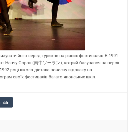
зувати його серед туристів на різних фестивалях. В 1991
ріант Нанчу Соран (南中ソーラン), котрий базувався на версії
 1992 році школа дістала почесну відзнаку на
рограм своїх фестивалів багато японських шкіл.
umblr