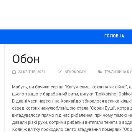
ГОЛОВНА
Обон
23 КВІТНЯ, 2021
NEKONOSAN
ТРАДИЦІЙНА КУ
Мабуть, ви бачили серіал “Каґуя-сама, кохання як війна”
цього танцю є барабанний ритм, вигуки “Dokkoisho! Dokkoisho
В давні часи навесні на Хоккайдо збиралося велика кількіс
серед котрих найулюбленішою стала “Соран Буші”, котра д
вигадувалося прямо під час рибалення, при чому темою не 
давали різкі рухи, котрими рибалки витягали тенета з вод
Коли ж влітку проходило свято згадування померлих “Обон”