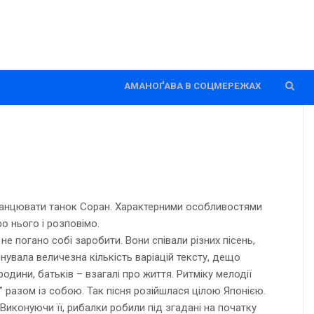
АМАНОҐАВА В СОЦМЕРЕЖАХ
ся танцювати танок Соран. Характерними особливостями
ро нього і розповімо.
не погано собі заробити. Вони співали різних пісень,
увала величезна кількість варіацій тексту, дещо
дини, батьків – взагалі про життя. Ритміку мелодії
” разом із собою. Так пісня розійшлася цілою Японією.
Виконуючи її, рибалки робили під згадані на початку