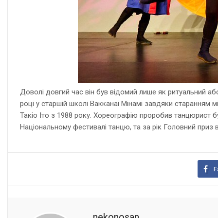
Доволі довгий час він був відомий лише як ритуальний аб
році у старшій школі Вакканаі Мінамі завдяки старанням
Такіо Іто з 1988 року. Хореографію проробив танцюрист бут
Національному фестивалі танцю, та за рік Головний приз ві
F
nekonosan