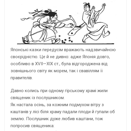
Японські казки передусім вражають надзвичайною
своєрідністю. Це й не дивно: адже Японія довго,
особливо в XVII—XIX ст., була відгороджена від
зовнішнього світу як морем, так і свавіллям її
правителів.
Давно колись при одному гірському храмі жили
священик із послушником.
Як настала осінь, за кожним подмухом вітру з
каштанів у лісі біля храму падали плоди й гупали об
землю. Послушник дуже любив каштани, тож
попросив священика: