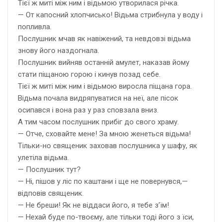
Тієї ж миті між ним і відьмою утворилася річка.
— От капосний хлопчисько! Відьма стрибнула у воду і
попливла.
Послушник мчав як навіжений, та невдовзі відьма
знову його наздогнала.
Послушник вийняв останній амулет, наказав йому
стати піщаною горою і кинув позад себе.
Тієї ж миті між ним і відьмою виросла піщана гора.
Відьма почала видряпуватися на неї, але пісок
осипався і вона раз у раз сповзала вниз.
А тим часом послушник прибіг до свого храму.
— Отче, сховайте мене! За мною женеться відьма!
Тільки-но священик заховав послушника у шафу, як
улетіла відьма.
— Послушник тут?
— Ні, пішов у ліс по каштани і ще не повернувся,—
відповів священик.
— Не бреши! Як не віддаси його, я тебе з’їм!
— Нехай буде по-твоєму, але тільки тоді його з їси,