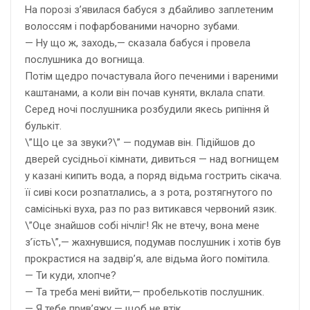
На порозі з’явилася бабуся з дбайливо заплетеним
волоссям і пофарбованими начорно зубами.
— Ну що ж, заходь,— сказала бабуся і провела
послушника до вогнища.
Потім щедро почастувала його печеними і вареними
каштанами, а коли він почав куняти, вклала спати.
Серед ночі послушника розбудили якесь рипіння й
булькіт.
\”Що це за звуки?\” — подумав він. Підійшов до
дверей сусідньої кімнати, дивиться — над вогнищем
у казані кипить вода, а поряд відьма гострить сікача.
її сиві коси розпатлались, а з рота, розтягнутого по
самісінькі вуха, раз по раз витикався червоний язик.
\”Оце знайшов собі нічліг! Як не втечу, вона мене
з’їсть\”,— жахнувшися, подумав послушник і хотів був
прокрастися на задвір’я, але відьма його помітила.
— Ти куди, хлопче?
— Та треба мені вийти,— пробелькотів послушник.
— Я тебе прив’яжу — щоб не втік.