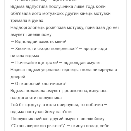
Відьма відпустила послушника лише тоді, коли
обв’язала його мотузкою; другий кінець мотузки
тримала в руках.
Надворі хлопець розв’язав мотузку, прив’язав до неї
амулет і звелів йому:
— Відповідай замість мене!
— Хлопче, ти скоро повернешся? — вряди-годи
питала відьма.
— Почекайте ще трохи! — відповідав амулет.
Нарешті відьмі увірвався терпець, і вона визирнула з
дверей.
— От капосний хлопчисько!
Відьма поламала амулет і, розлючена, кинулась
наздоганяти послушника.
Той біг щодуху, а коли озирнувся, то побачив —
відьма наступає йому на п’яти.
Послушник вийняв другий амулет, звелів йому:
\”Стань широкою річкою!\” — і кинув позад себе.