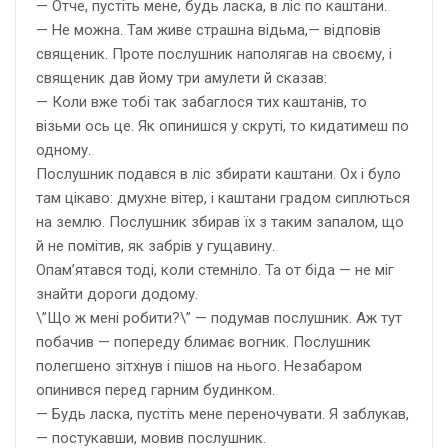
— Отче, пустіть мене, будь ласка, в ліс по каштани.
— Не можна. Там живе страшна відьма,— відповів
священик. Проте послушник наполягав на своєму, і
священик дав йому три амулети й сказав:
— Коли вже тобі так забаглося тих каштанів, то
візьми ось це. Як опинишся у скруті, то кидатимеш по
одному.
Послушник подався в ліс збирати каштани. Ох і було
там цікаво: дмухне вітер, і каштани градом сиплються
на землю. Послушник збирав їх з таким запалом, що
й не помітив, як забрів у гущавину.
Опам’ятався тоді, коли стемніло. Та от біда — не міг
знайти дороги додому.
\”Що ж мені робити?\” — подумав послушник. Аж тут
побачив — попереду блимає вогник. Послушник
полегшено зітхнув і пішов на нього. Незабаром
опинився перед гарним будинком.
— Будь ласка, пустіть мене переночувати. Я заблукав,
— постукавши, мовив послушник.