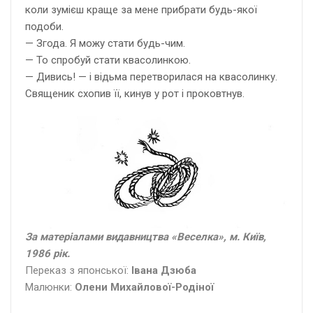
коли зумієш краще за мене прибрати будь-якої
подоби.
— Згода. Я можу стати будь-чим.
— То спробуй стати квасолинкою.
— Дивись! — і відьма перетворилася на квасолинку.
Священик схопив її, кинув у рот і проковтнув.
За матеріалами видавництва «Веселка», м. Київ,
1986 рік.
Переказ з японської:
Івана Дзюба
Малюнки:
Олени Михайлової-Родіної