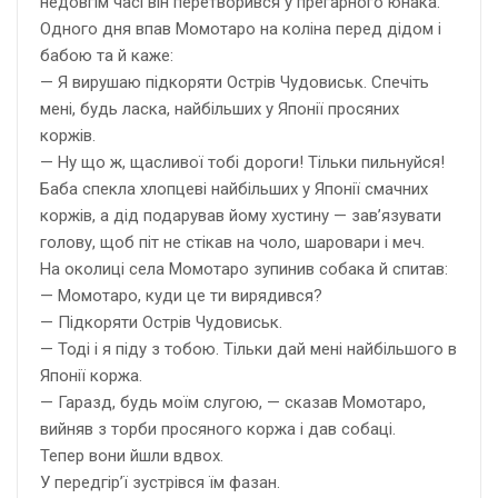
недовгім часі він перетворився у прегарного юнака.
Одного дня впав Момотаро на коліна перед дідом і
бабою та й каже:
— Я вирушаю підкоряти Острів Чудовиськ. Спечіть
мені, будь ласка, найбільших у Японії просяних
коржів.
— Ну що ж, щасливої тобі дороги! Тільки пильнуйся!
Баба спекла хлопцеві найбільших у Японії смачних
коржів, а дід подарував йому хустину — зав’язувати
голову, щоб піт не стікав на чоло, шаровари і меч.
На околиці села Момотаро зупинив собака й спитав:
— Момотаро, куди це ти вирядився?
— Підкоряти Острів Чудовиськ.
— Тоді і я піду з тобою. Тільки дай мені найбільшого в
Японії коржа.
— Гаразд, будь моїм слугою, — сказав Момотаро,
вийняв з торби просяного коржа і дав собаці.
Тепер вони йшли вдвох.
У передгір’ї зустрівся їм фазан.