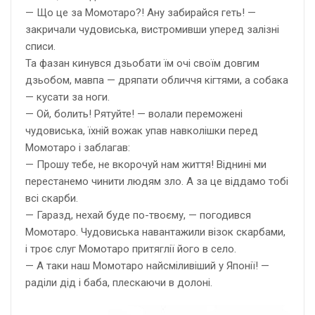
— Що це за Момотаро?! Ану забирайся геть! —
закричали чудовиська, вистромивши уперед залізні
списи.
Та фазан кинувся дзьобати їм очі своїм довгим
дзьобом, мавпа — дряпати обличчя кігтями, а собака
— кусати за ноги.
— Ой, болить! Рятуйте! — волали переможені
чудовиська, їхній вожак упав навколішки перед
Момотаро і заблагав:
— Прошу тебе, не вкорочуй нам життя! Віднині ми
перестанемо чинити людям зло. А за це віддамо тобі
всі скарби.
— Гаразд, нехай буде по-твоєму, — погодився
Момотаро. Чудовиська навантажили візок скарбами,
і троє слуг Момотаро притяглії його в село.
— А таки наш Момотаро найсміливіший у Японії! —
раділи дід і баба, плескаючи в долоні.