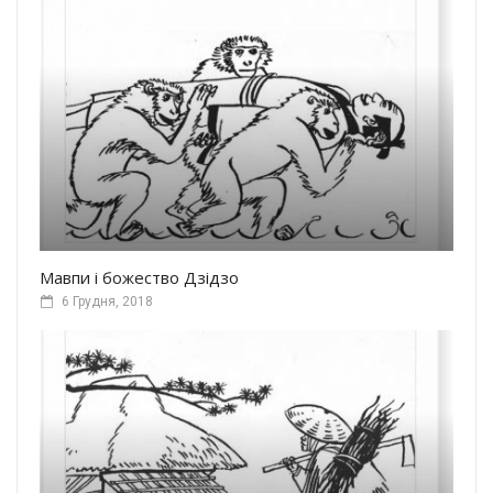
Мавпи і божество Дзідзо
6 Грудня, 2018