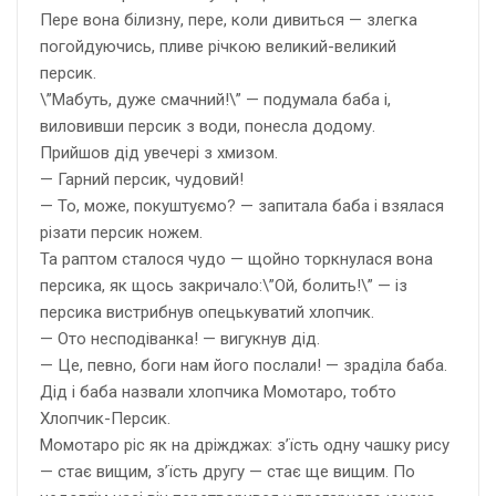
Пере вона білизну, пере, коли дивиться — злегка
погойдуючись, пливе річкою великий-великий
персик.
\”Мабуть, дуже смачний!\” — подумала баба і,
виловивши персик з води, понесла додому.
Прийшов дід увечері з хмизом.
— Гарний персик, чудовий!
— То, може, покуштуємо? — запитала баба і взялася
різати персик ножем.
Та раптом сталося чудо — щойно торкнулася вона
персика, як щось закричало:\”Ой, болить!\” — із
персика вистрибнув опецькуватий хлопчик.
— Ото несподіванка! — вигукнув дід.
— Це, певно, боги нам його послали! — зраділа баба.
Дід і баба назвали хлопчика Момотаро, тобто
Хлопчик-Персик.
Момотаро ріс як на дріжджах: з’їсть одну чашку рису
— стає вищим, з’їсть другу — стає ще вищим. По