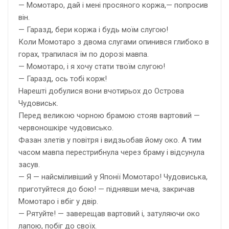
— Момотаро, дай і мені просяного коржа,— попросив
він.
— Гаразд, бери коржа і будь моїм слугою!
Коли Момотаро з двома слугами опинився глибоко в
горах, трапилася їм по дорозі мавпа.
— Момотаро, і я хочу стати твоїм слугою!
— Гаразд, ось тобі корж!
Нарешті добулися вони вчотирьох до Острова
Чудовиськ.
Перед великою чорною брамою стояв вартовий —
червоношкіре чудовисько.
Фазан злетів у повітря і видзьобав йому око. А тим
часом мавпа перестрибнула через браму і відсунула
засув.
— Я — найсміливіший у Японії Момотаро! Чудовиська,
приготуйтеся до бою! — піднявши меча, закричав
Момотаро і вбіг у двір.
— Рятуйте! — заверещав вартовий і, затуляючи око
лапою, побіг до своїх.