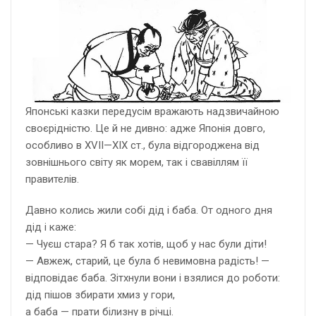
Японські казки передусім вражають надзвичайною
своєрідністю. Це й не дивно: адже Японія довго,
особливо в XVII—XIX ст., була відгороджена від
зовнішнього світу як морем, так і свавіллям її
правителів.
Давно колись жили собі дід і баба. От одного дня
дід і каже:
— Чуєш стара? Я б так хотів, щоб у нас були діти!
— Авжеж, старий, це була б невимовна радість! —
відповідає баба. Зітхнули вони і взялися до роботи:
дід пішов збирати хмиз у гори,
а баба — прати білизну в річці.