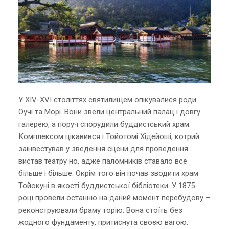
У XIV-XVI століттях святилищем опікувалися роди
Оучі та Морі. Вони звели центральний палац і довгу
галерею, а поруч спорудили буддистський храм.
Комплексом цікавився і Тойотомі Хідейоші, котрий
заінвестував у зведення сцени для проведення
вистав театру но, адже паломників ставало все
більше і більше. Окрім того він почав зводити храм
Тойокуні в якості буддистської бібліотеки. У 1875
році провели останню на даний момент перебудову –
реконструювали браму торію. Вона стоїть без
жодного фундаменту, притиснута своєю вагою.