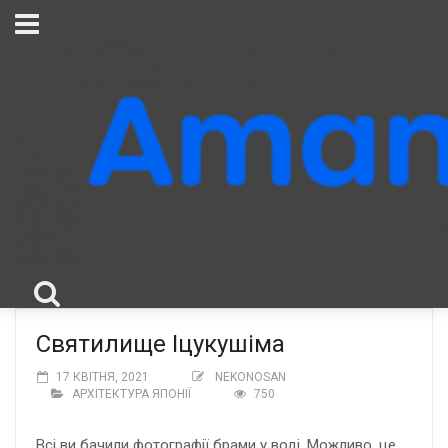
Святилище Іцукушіма
17 КВІТНЯ, 2021
NEKONOSAN
АРХІТЕКТУРА ЯПОНІЇ
750
Всі ви бачили фотографії брами у воді. Можливо, це