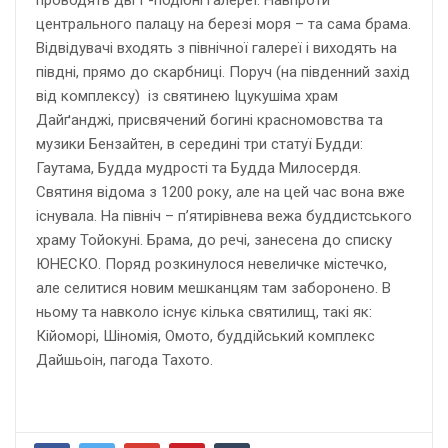
центрального палацу на березі моря – та сама брама.
Відвідувачі входять з північної галереї і виходять на
півдні, прямо до скарбниці. Поруч (на південний захід
від комплексу) із святинею Іцукушіма храм
Дайґанджі, присвячений богині красномовства та
музики Бензайтен, в середині три статуї Будди:
Гаутама, Будда мудрості та Будда Милосердя.
Святиня відома з 1200 року, але на цей час вона вже
існувала. На північ – п’ятирівнева вежа буддистського
храму Тойокуні. Брама, до речі, занесена до списку
ЮНЕСКО. Поряд розкинулося невеличке містечко,
але селитися новим мешканцям там заборонено. В
ньому та навколо існує кілька святилищ, такі як:
Кійоморі, Шіномія, Омото, буддійський комплекс
Дайшьоін, пагода Тахото.