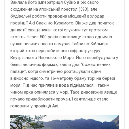
Заклала його імператриця Суйко в рік свого
сходження на японський престол (593), але
будівельні роботи проводив місцевий володар
провінції Акі Саекі но Курамото. Він же дав початок
династії священиків, котрі служили тут протягом
століть. Через 500 років святилище стало одним із
пунків великих планів самурая Тайри но Кійоморі,
котрий хотів переробити всю інфраструктуру
Внутрішнього Японського Моря. Його перебудували у
більш величних формах, звели два “божественних
палаци”, котрі симетрично розташували один
відносно іншого, та 16-метрову браму торі на березі
моря. Під час припливів вода піднімалася, і таким
чином арка опинялася у морі. Таке дивовижне явище
почало приваблювати прочан, і святилище стало
головним у провінції Акі.