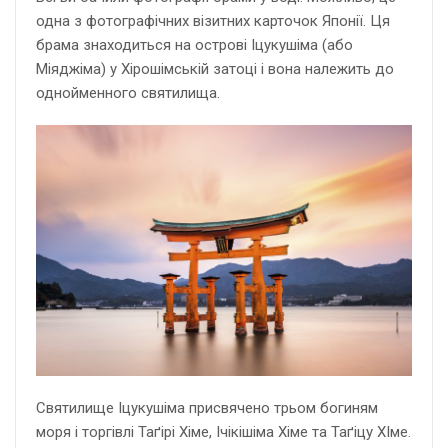
одна з фотографічних візитних карточок Японії. Ця
брама знаходиться на острові Іцукушіма (або
Міяджіма) у Хірошімській затоці і вона належить до
однойменного святилища.
Святилище Іцукушіма присвячено трьом богиням
моря і торгівлі Таґірі Хіме, Ічікішіма Хіме та Таґіцу ХІме.