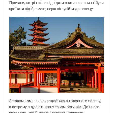
Прочани, котрі хотіли відвідати святиню, повинні були
проїхати під брамою, перш ніж увійти до палацу.
Загалом комплекс складається з головного палацу,
в котрому віддають шану трьом богиням. До нього
проводять дві Г-подібні галереї. Навпроти