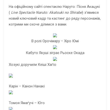
На офіційному сайті спектаклю Наруто: Пісня Акацукі
(
Live Spectacle
Naruto
: Akatsuki no Shirabe
) з’явився
новий ключовий кадр та кастинг до ряду персонажів,
котрими ми охоче ділимся з вами.
В ролі Орочімару – Хіро Юмі
Кабуто Якуші зіграє Рьоске Окада
Хозукі доручили Кеіші Хаґіо
Карін – Канон Нанакі
Томоя Ямаґучі – Юго