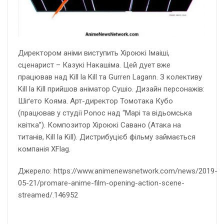
Директором аніми виступить Хіроюкі Імаіші,
сценарист – Казукі Накашіма. Цей дует вже
працював над Kill la Kill та Gurren Lagann. З колективу
Kill la Kill прийшов аніматор Сушіо. Дизайн персонажів:
Шіґето Кояма. Арт-директор Томотака Кубо
(працював у студії Ponoc над “Марі та відьомська
квітка”). Композитор Хіроюкі Савано (Атака на
титанів, Kill la Kill). Дистрибуцієб фільму займається
компанія XFlag.
Джерело: https://www.animenewsnetwork.com/news/2019-
05-21/promare-anime-film-opening-action-scene-
streamed/.146952