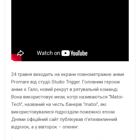
24 травня виходить на екрани повнометражне аніме
Promare від студії Studio Trigger. Головним героєм
аніме є Гало, новий рекрут в рятувальній команді.
Вона використовує мехи, котрі називаються “Matoi-
Tech”, названий на честь банерів “matoi”, які
використовувалися підрозділи пожежної епохи.
Днями офіційний сайт публікував п’ятихвилинний
відрізок, а у вівторок – опенінг.