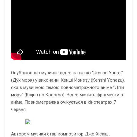
Опубліковано музичне відео на пісню “Umi no Yuurei”
(Дух моря) у виконанні Кенші Йонезу (Kenshi Yonezu),
яка є музичною темою повнометражного аніме “Діти
моря” (Kaijuu no Kodomo). Відео містить фрагменти з
аніме. Повнометражка очікується в кінотеатрах 7
червня.
Автором музики став композитор Джо Хісаіші,