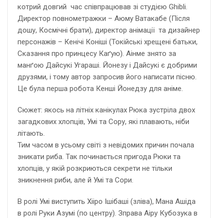
котрий довгий час співпрацював зі студією Ghiblі.
Директор повнометражки – Аюму Ватакабе (Після
дошу, Космічні брати), директор анімації та дизайнер
персонажів – Кенічі Коніші (Токійські хрещені батьки,
Сказання про принцесу Каґую). Аінме знято за
манґою Дайсукі Угараші. Йонезу і Дайсукі є добрими
друзями, і тому автор запросив його написати пісню.
Це була перша робота Кенші Йонедзу для аніме.
Сюжет: якось на літніх канікулах Рюка зустріла двох
загадкових хлопців, Умі та Сору, які плавають, ніби
літають.
Тим часом в усьому світі з невідомих причин почала
зникати риба. Так починається пригода Рюки та
хлопців, у якій розкриються секрети не тільки
зникнення риби, але й Умі та Сори.
В ролі Умі виступить Хііро Ішібаші (зліва), Мана Ашіда
в ролі Руки Азумі (по центру). Зправа Аіру Кубозука в