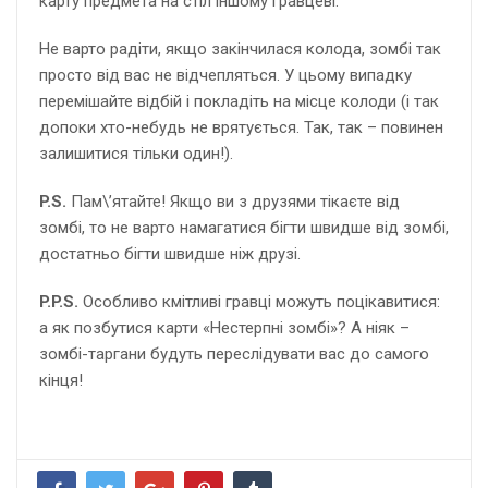
карту предмета на стіл іншому гравцеві.
Не варто радіти, якщо закінчилася колода, зомбі так
просто від вас не відчепляться. У цьому випадку
перемішайте відбій і покладіть на місце колоди (і так
допоки хто-небудь не врятується. Так, так – повинен
залишитися тільки один!).
P.S.
Пам\’ятайте! Якщо ви з друзями тікаєте від
зомбі, то не варто намагатися бігти швидше від зомбі,
достатньо бігти швидше ніж друзі.
P.P.S.
Особливо кмітливі гравці можуть поцікавитися:
а як позбутися карти «Нестерпні зомбі»? А ніяк –
зомбі-таргани будуть переслідувати вас до самого
кінця!