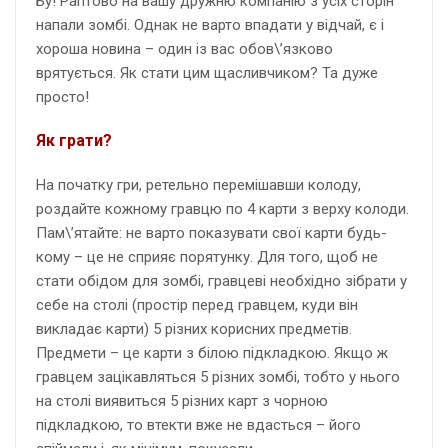
Бу! Раптово на вашу дружню компанію з усіх сторін
напали зомбі. Однак не варто впадати у відчай, є і
хороша новина – один із вас обов\’язково
врятується. Як стати цим щасливчиком? Та дуже
просто!
Як грати?
На початку гри, ретельно перемішавши колоду,
роздайте кожному гравцю по 4 карти з верху колоди.
Пам\’ятайте: не варто показувати свої карти будь-
кому – це не сприяє порятунку. Для того, щоб не
стати обідом для зомбі, гравцеві необхідно зібрати у
себе на столі (простір перед гравцем, куди він
викладає карти) 5 різних корисних предметів.
Предмети – це карти з білою підкладкою. Якщо ж
гравцем зацікавляться 5 різних зомбі, тобто у нього
на столі виявиться 5 різних карт з чорною
підкладкою, то втекти вже не вдасться – його