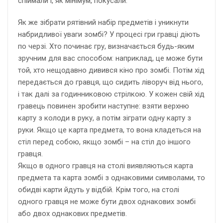
спіймали і, як мінімум, покусали.
Як же зібрати рятівний набір предметів і уникнути
набридливої уваги зомбі? У процесі гри гравці діють
по черзі. Хто починає гру, визначається будь-яким
зручним для вас способом: наприклад, це може бути
той, хто нещодавно дивився кіно про зомбі. Потім хід
передається до гравця, що сидить ліворуч від нього,
і так далі за годинниковою стрілкою. У кожен свій хід
гравець повинен зробити наступне: взяти верхню
карту з колоди в руку, а потім зіграти одну карту з
руки. Якщо це карта предмета, то вона кладеться на
стіл перед собою, якщо зомбі – на стіл до іншого
гравця.
Якщо в одного гравця на столі виявляються карта
предмета та карта зомбі з однаковими символами, то
обидві карти йдуть у відбій. Крім того, на столі
одного гравця не може бути двох однакових зомбі
або двох однакових предметів.