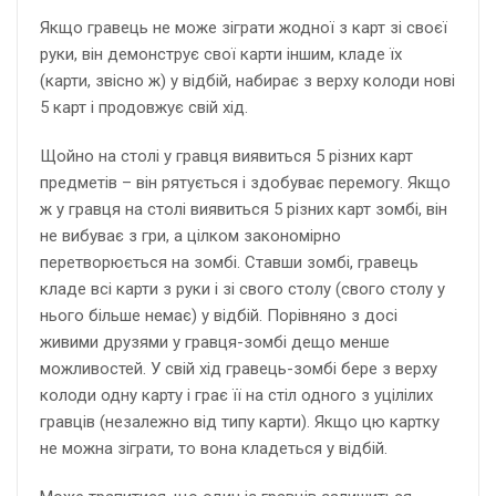
Якщо гравець не може зіграти жодної з карт зі своєї
руки, він демонструє свої карти іншим, кладе їх
(карти, звісно ж) у відбій, набирає з верху колоди нові
5 карт і продовжує свій хід.
Щойно на столі у гравця виявиться 5 різних карт
предметів – він рятується і здобуває перемогу. Якщо
ж у гравця на столі виявиться 5 різних карт зомбі, він
не вибуває з гри, а цілком за­ко­но­мір­но
перетворюється на зомбі. Ставши зомбі, гравець
кладе всі карти з руки і зі свого столу (свого столу у
нього більше немає) у відбій. Порівняно з досі
живими друзями у гравця-зомбі дещо менше
можливостей. У свій хід гравець-зомбі бере з верху
колоди одну карту і грає її на стіл одного з уцілілих
гравців (незалежно від типу карти). Якщо цю картку
не можна зіграти, то вона кладеться у відбій.