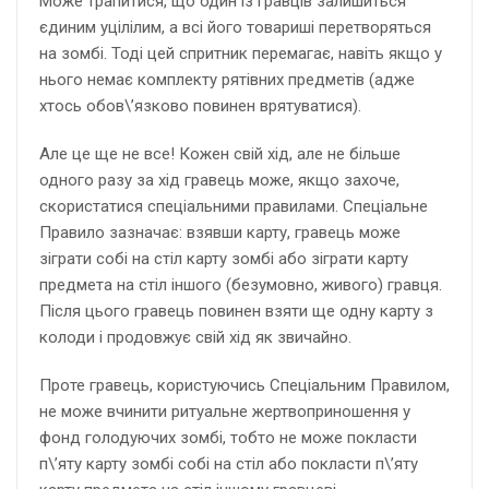
Може трапитися, що один із гравців залишиться
єдиним уцілілим, а всі його товариші перетворяться
на зомбі. Тоді цей спритник перемагає, навіть якщо у
нього немає комплекту рятівних предметів (адже
хтось обов\’язково повинен врятуватися).
Але це ще не все! Кожен свій хід, але не більше
одного разу за хід гравець може, якщо захоче,
скористатися спеціальними правилами. Спеціальне
Правило зазначає: взявши карту, гравець може
зіграти собі на стіл карту зомбі або зіграти карту
предмета на стіл іншого (безумовно, живого) гравця.
Після цього гравець повинен взяти ще одну карту з
колоди і продовжує свій хід як звичайно.
Проте гравець, користуючись Спеціальним Правилом,
не може вчинити ри­туальне жертвоприношення у
фонд голодуючих зомбі, тобто не може покласти
п\’яту карту зомбі собі на стіл або покласти п\’яту