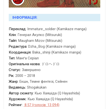
ІНФОРМАЦІЯ:
Переклад:
Immature_soldier (Kamikaze manga)
Клін:
Генерал Акулко (Mitsuruki)
Тайп:
Maugham Mizov (Mitsuruki)
Редактура:
Dzha_Bog (Kamikaze manga)
Координація:
Baka_shinji (Kamikaze manga)
Тип:
Манґа Серіал
Оригінальна назва:
ドロヘドロ
Статус:
Завершено
Рік:
2000 – 2018
Жанр:
Екшн, Темне фентезі, Сейнен
Видавець:
Shogakukan
Автор сюжету:
Кью Хаяшіда (Q Hayashida)
Художник:
Кью Хаяшіда (Q Hayashida)
Рейтинг:
8.57 (голосів: 13 094)