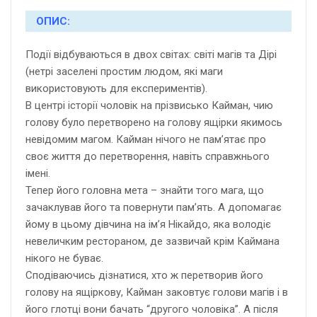
ОПИС:
Події відбуваються в двох світах: світі магів та Дірі
(нетрі заселені простим людом, які маги
використовують для експериментів).
В центрі історії чоловік на прізвисько Кайман, чию
голову було перетворено на голову ящірки якимось
невідомим магом. Кайман нічого не пам’ятає про
своє життя до перетворення, навіть справжнього
імені.
Тепер його головна мета – знайти того мага, що
зачаклував його та повернути пам’ять. А допомагає
йому в цьому дівчина на ім’я Нікайдо, яка володіє
невеличким рестораном, де зазвичай крім Каймана
нікого не буває.
Сподіваючись дізнатися, хто ж перетворив його
голову на ящіркову, Кайман заковтує голови магів і в
його глотці вони бачать “другого чоловіка”. А після