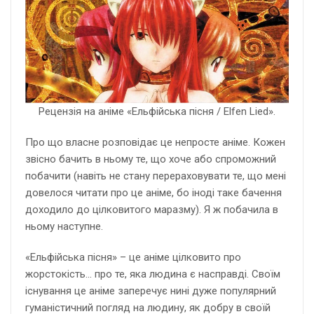
Рецензія на аніме «Ельфійська пісня / Elfen Lied».
Про що власне розповідає це непросте аніме. Кожен
звісно бачить в ньому те, що хоче або спроможний
побачити (навіть не стану перераховувати те, що мені
довелося читати про це аніме, бо іноді таке бачення
доходило до цілковитого маразму). Я ж побачила в
ньому наступне.
«Ельфійська пісня» – це аніме цілковито про
жорстокість… про те, яка людина є насправді. Своїм
існування це аніме заперечує нині дуже популярний
гуманістичний погляд на людину, як добру в своїй