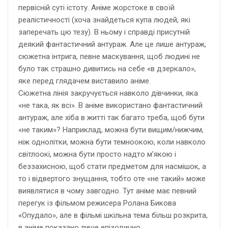
первісній суті істоту. Аніме жорстоке в своїй
реалістичності (хоча знайдеться купа людей, які
заперечать цю тезу). В ньому і справді присутній
деякий фантастичний антураж. Але це лише антураж,
сюжетна інтрига, певне маскування, щоб людині не
було так страшно дивитись на себе «в дзеркало»,
яке перед глядачем виставило аніме.
Сюжетна лінія закручується навколо дівчинки, яка
«не така, як всі». В аніме використано фантастичний
антураж, але хіба в житті так багато треба, щоб бути
«не таким»? Наприклад, можна бути вищим/нижчим,
ніж однолітки, можна бути темноокою, коли навколо
світлоокі, можна бути просто надто м’якою і
беззахисною, щоб стати предметом для насмішок, а
то і відвертого знущання, тобто оте «не такий» може
виявлятися в чому завгодно. Тут аніме має певний
перегук із фільмом режисера Ролана Бикова
«Опудало», але в фільмі шкільна тема більш розкрита,
в аніме показано лише епізодично.