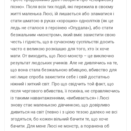
пісню». Після всіх тих подій, які пережила в своєму
житті маленька Люсі, їй лишається або зламатися і
стати шматою в руках «хороших» однолітків (як це
ледь не сталося з героїнею «Опудала»), або стати
безжальним «монстром», який вміє захистити свою
честь і гідність, що в сучасному суспільстві досить
часто є великою розкішшю для того, хто їх хоче
мати. От виходить, що Люсі-монстр – це виключно
результат людських учинків. Але не дивлячись на те,
що вона стала безжальною вбивцею, вбивство для
неї лише спроба захистити себе і свій достатньо
ніжний і хиткий світ. Про що свідчить той факт, що
після чергового вбивства, її психіка, не справляючись
із такими навантаженнями, «вибивається» і Люсі
знову стає маленькою дівчинкою, що довірливо
дивиться на світ (певно і з цією тезою далеко не всі
згодяться, бо кожен вільний бачити те, що хоче
бачити. Для мене Люсі не монстр, а поранена об