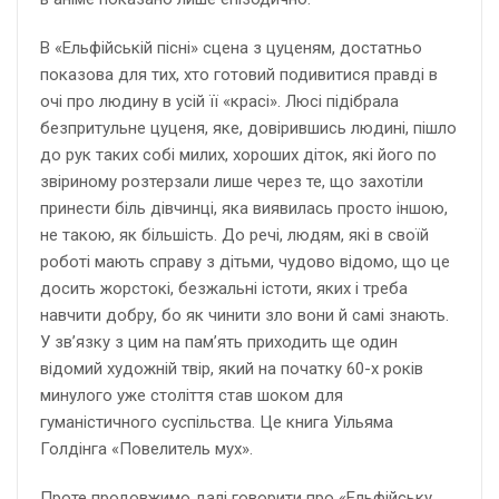
В «Ельфійській пісні» сцена з цуценям, достатньо
показова для тих, хто готовий подивитися правді в
очі про людину в усій її «красі». Люсі підібрала
безпритульне цуценя, яке, довірившись людині, пішло
до рук таких собі милих, хороших діток, які його по
звіриному розтерзали лише через те, що захотіли
принести біль дівчинці, яка виявилась просто іншою,
не такою, як більшість. До речі, людям, які в своїй
роботі мають справу з дітьми, чудово відомо, що це
досить жорстокі, безжальні істоти, яких і треба
навчити добру, бо як чинити зло вони й самі знають.
У зв’язку з цим на пам’ять приходить ще один
відомий художній твір, який на початку 60-х років
минулого уже століття став шоком для
гуманістичного суспільства. Це книга Уільяма
Голдінга «Повелитель мух».
Проте продовжимо далі говорити про «Ельфійську