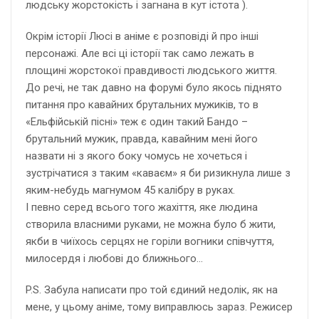
людську жорстокість і загнана в кут істота ).
Окрім історії Люсі в аніме є розповіді й про інші
персонажі. Але всі ці історії так само лежать в
площині жорстокої правдивості людського життя.
До речі, не так давно на форумі було якось піднято
питання про кавайних брутальних мужиків, то в
«Ельфійській пісні» теж є один такий Бандо –
брутальний мужик, правда, кавайним мені його
назвати ні з якого боку чомусь не хочеться і
зустрічатися з таким «каваєм» я би ризикнула лише з
яким-небудь магнумом 45 калібру в руках.
І певно серед всього того жахіття, яке людина
створила власними руками, не можна було б жити,
якби в чиїхось серцях не горіли вогники співчуття,
милосердя і любові до ближнього…
P.S. Забула написати про той єдиний недолік, як на
мене, у цьому аніме, тому виправлюсь зараз. Режисер