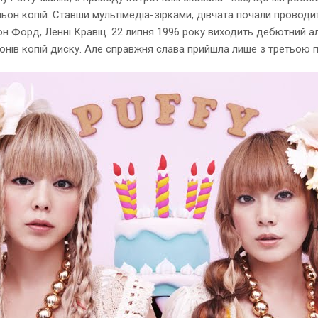
ільон копій. Ставши мультімедіа-зірками, дівчата почали провод
сон Форд, Ленні Кравіц. 22 липня 1996 року виходить дебютний а
онів копій диску. Але справжня слава прийшла лише з третьою пл