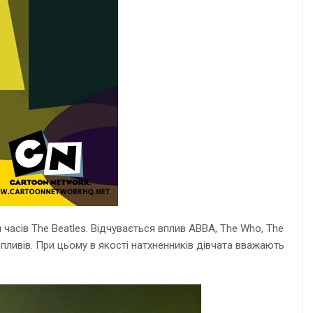
 часів The Beatles. Відчувається вплив ABBA, The Who, The
впливів. При цьому в якості натхненників дівчата вважають