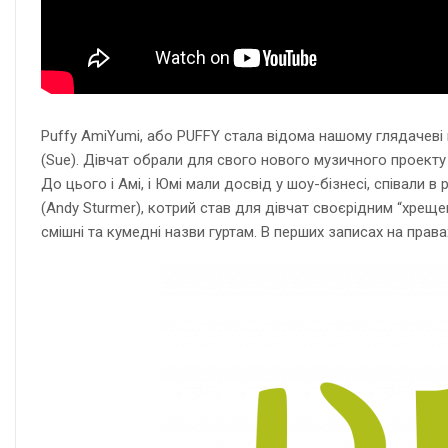
Puffy AmiYumi, або PUFFY стала відома нашому глядачеві п
(Sue). Дівчат обрали для свого нового музичного проекту м
До цього і Амі, і Юмі мали досвід у шоу-бізнесі, співали 
(Andy Sturmer), котрий став для дівчат своєрідним “хрещен
смішні та кумедні назви гуртам. В перших записах на пра