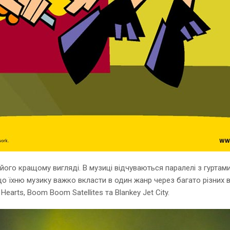
його кращому вигляді. В музиці відчуваються паралелі з гуртами
, що їхню музику важко вкласти в один жанр через багато різних 
earts, Boom Boom Satellites та Blankey Jet City.