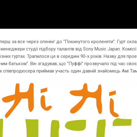
ерш за все через опенінг до “Покинутого кроленяти”. Гурт склад
енеджери студії підбору талантів від Sony Music Japan. Комісії 
в різних гуртах. Трапилося це в середині 90-х років. Назву для 
им батьком”. Він згадував, що “Пуффі” прозвучало під час своєрі
вах співпродюсера приймав участь один давній знайомець Амі Там