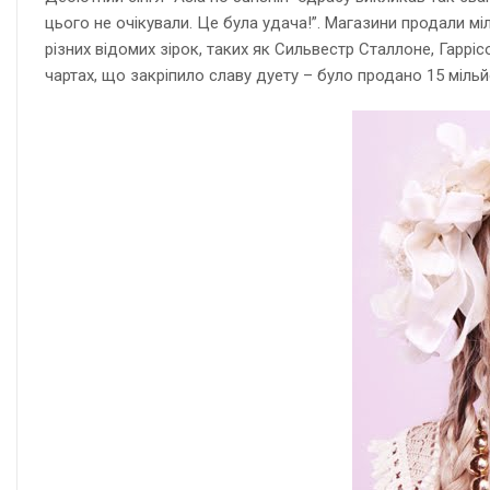
цього не очікували. Це була удача!”. Магазини продали м
різних відомих зірок, таких як Сильвестр Сталлоне, Гаррі
чартах, що закріпило славу дуету – було продано 15 мільй