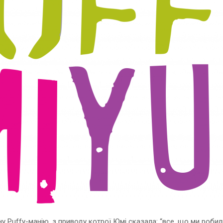
ну Puffy-манію, з приводу котрої Юмі сказала: “все, що ми робил