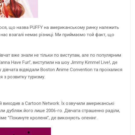
вилося, що назва PUFFY на американському ринку належить
нас взагалі немає різниці. Ми приймаємо той факт, що
вчат вже знали не тільки по виступам, але по популярним
Wanna Have Fun”, виступили на шоу Jimmy Kimmel Live!, де
року дівчата відвідали Boston Anime Convention та проїхалися
я з розвитку туризму.
ий виходив а Cartoon Network. Їх озвучили американські
лали дубляж його лише 2006-го. Дівчата страшенно раділи,
німе “Покинуте кроленя”, де виконують опенінг.