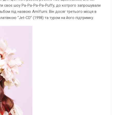
ити своє шоу Pa-Pa-Pa-Pa-Puffy, до котрого запрошували
льбом під назвою AmiYumi. Він досяг третього місця в
атівкою “Jet-CD” (1998) та туром на його підтримку.