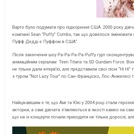
Варто було подумати про підкорення США. 2000 року дівча
компанії Sean “Puffy” Combs, так що довелося змінювати 
Пуфф Дедді є Пуффом в США”.
Після закінчення шоу Pa-Pa-Pa-Pa-Puffy гурт сконцентрув
анімаційним серіалам Teen Titans та SD Gundam Force. Вони
не тільки дали інтерв’ю, але представили свої пісні “Hi Hi”
з туром “Not Lazy Tour” по Сан-Франціско, Лос-Анжелесі 
Найцікавішим є те, що Амі та Юкі у 2004 році стали героїн
акторки, а самі дівчата з’являються в якості камео на са
що на їх концерти почали приходити не тільки дорослі, але