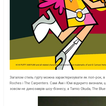
Загалом стиль гурту можна характеризувати як поп-рок, в 
Roches і The Carpenters. Самі Амі і Юмі відкрито визнали
зовсім не динозаврів шоу-бізнесу, а Tamio Okuda, The Blue H