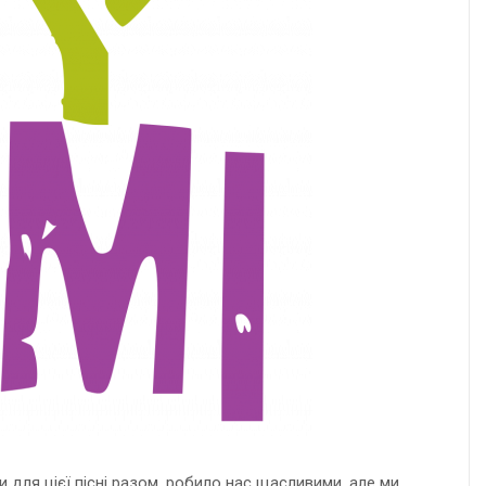
и для цієї пісні разом, робило нас щасливими, але ми