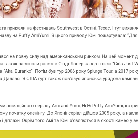
та приїхали на фестиваль Southwest в Остіні, Техас. І тут вия
назву на Puffy AmiYumi. З цього приводу Юмі пожартувала: “Для 
ався на повну силу над американським ринком. На цей момент ді
 також заспівали разом з Сінді Лопер кавер її пісні “Girls Just 
 та “Akai Buranko”. Потім був тур 2006 року Splurge Tour, а 2017 
та Далласі. З США гурт також пов’язує японська урядова кампані
ями анімаційного серіалу Ami and Yumi, Hi Hi Puffy AmiYumi, котр
мому початку опенінгу. До Японії серіал дійшов 2005 року, а нак
 і дітлахи. Окрім того Амі та Юмі з’являються в якості камео у а