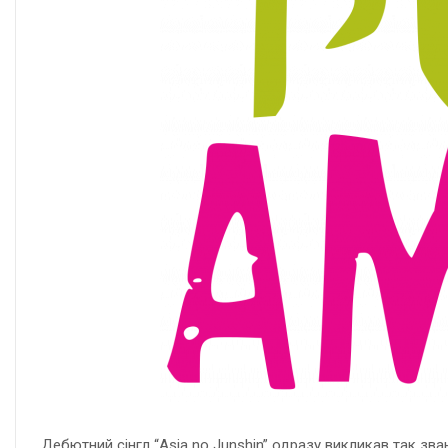
Дебютний сінгл “Asia no Junshin” одразу викликав так зва