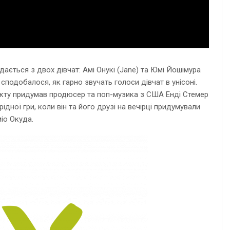
ається з двох дівчат: Амі Онукі (Jane) та Юмі Йошімура
сподобалося, як гарно звучать голоси дівчат в унісоні.
проекту придумав продюсер та поп-музика з США Енді Стемер
дної гри, коли він та його друзі на вечірці придумували
іо Окуда.