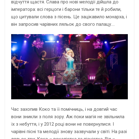
відчуття щастя. Слава про нові мелодії дійшла до
імператора: всі герцоги і барони тільки те й робили,
що цитували слова з пісень. Це зацікавило монарха, і
він запросив чарівних ляльок до свого палацу….
Час захопив Коко та її помічниць, і на довгий час
вони зникли з поля зору. Аж поки магія не звільнила
їх з небуття, і у 2012 році вони не повернулися. І
чарівні пісні та мелодії знову зазвучали у світі. На разі
ляльок три: Коко – вокалістка та піаністка, Віл –