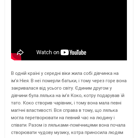
В одній країні у середні віки жила собі дівчинка на
ім’я Ніея. В неї померли батьки, і тому через горе вона
закривалася від усього світу. Єдиним другом у
дівчини була лялька на ім’я Коко, котру подарував їй
тато. Коко створив чарівник, і тому вона мала певні
магічні властивості. Вся справа в тому, що лялька
могла перетворювати на певний час на людину і
співати. Разом із ляльками-помічницями вона почала
створювати чудову музику, котра приносила людям