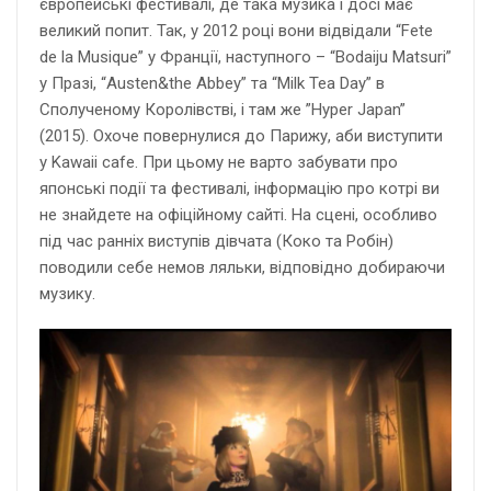
європейські фестивалі, де така музика і досі має
великий попит. Так, у 2012 році вони відвідали “Fete
de la Musique” у Франції, наступного – “Bodaiju Matsuri”
у Празі, “Austen&the Abbey” та “Milk Tea Day” в
Сполученому Королівстві, і там же ”Hyper Japan”
(2015). Охоче повернулися до Парижу, аби виступити
у Kawaii cafe. При цьому не варто забувати про
японські події та фестивалі, інформацію про котрі ви
не знайдете на офіційному сайті. На сцені, особливо
під час ранніх виступів дівчата (Коко та Робін)
поводили себе немов ляльки, відповідно добираючи
музику.