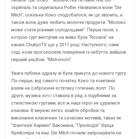
скрипаль та скрипалька Робін. Назвалися вони “Die
Milch”, оскільки Коко сподобалося, як це звучить, а
також вона дуже любить молочні продукти: “Молоко
може стати різними солодощами”. Перша пісня, з
котрою гурт виступив на живо була “Rosaria” на
каналі ChukyoTV ще у 2011 році. Наступного, саме
тоді, коли проголосили поверення із небуття, вийшов
перший альбом “Metronom”.
Увага публіки одразу ж була прикута до нового гурту.
По-перше, від самого початку Коко та компанія
взяли на озброєння естетику готичних лоліт. По
друге, музика хоч і ставала в ряд з подібними за
стилістикою гуртами, все ж наші герої не цуралися
класики. В мережі легко знайти обробки та
виконання класичних та сучасних мотивів, таких як
“Фантазія Кармен” Ваксмана, “Прелюдія” Фріца
Крейслера та інші. Die Milch почали запрошувати на