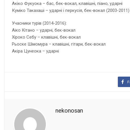
Акіко Фукуока – бас, бек-вокал, клавішні, піано, ударні
Куміко Такахаші – ударні і перкусія, бек-вокал (2003-2011)
Учасники турів (2014-2016):
Аіко Кітано – ударні, бек-вокал
Хіроко Себу – клавішні, бек-вокал
Рьоске Шімомура – клавішні, гітари, бек-вокал
Акіра Цунеока – ударні
F
nekonosan