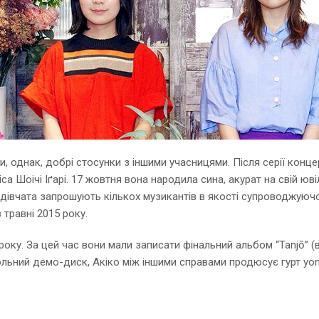
и, однак, добрі стосунки з іншими учасницями. Після серії конце
ica Шоічі Іґарі. 17 жовтня вона народила сина, акурат на свій ю
і дівчата запрошують кількох музикантів в якості супроводжуючо
 травні 2015 року.
року. За цей час вони мали записати фінальний альбом “Tanjō” (
льний демо-диск, Акіко між іншими справами продюсує гурт yon