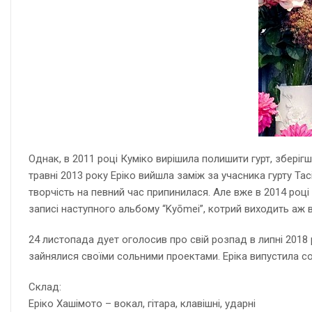
Однак, в 2011 році Куміко вирішила полишити гурт, зберігш
травні 2013 року Еріко вийшла заміж за учасника гурту Tac
творчість на певний час припинилася. Але вже в 2014 роц
записі наступного альбому “Kyōmei”, котрий виходить аж в
24 листопада дует оголосив про свій розпад в липні 2018 
зайнялися своїми сольними проектами. Еріка випустила со
Склад:
Еріко Хашімото – вокал, гітара, клавішні, ударні