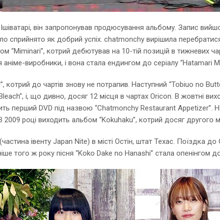
 Ішіватарі, він запропонував продюсування альбому. Запис вий
ло сприйнято як добрий успіх. chatmonchy вирішила перебратися д
ом “Miminari”, котрий дебютував на 10-тій позицій в тижневих чар
я аніме-виробники, і вона стала ендингом до серіалу “Hatamari M
i”, котрий до чартів знову не потрапив. Наступний “Tobiuo no Butter
Bleach”, і, що дивно, досяг 12 місця в чартах Oricon. В жовтні в
ь перший DVD під назвою “Chatmonchy Restaurant Appetizer”. Насту
. В 2009 році виходить альбом “Kokuhaku”, котрий досяг другого м
частина івенту Japan Nite) в місті Остін, штат Техас. Поїздка 
ше того ж року пісня “Koko Dake no Hanashi” стала опенінгом до