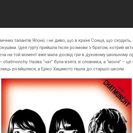
них талантів Японії, і не диво, що в країні Сонця, що сходить, п
 Токушіма. Ідея гурту прийшла після розмови з братом, котрий ак
 хоча на той момент вже мала досвід гри в духовому шкільному ор
а – chatmonchy. Назва “чат” була взята зі словника, а “мончі” – ц
сниць розійшлися, а Еріко Хашімото пішла до старшої школи.