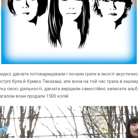
дко дівчата потоваришували і почали грати в якості акустичного 
ступі була й Куміко Такахаші, але вона на той час грала в іншому
витку своєї діяльності, дівчата вирішили самостійно записати
алом вони продали 1500 копій.