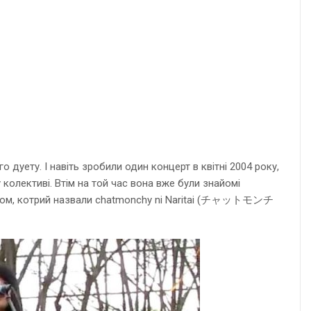
дуету. І навіть зробили один концерт в квітні 2004 року,
 колективі. Втім на той час вона вже були знайомі
 альбом, котрий назвали chatmonchy ni Naritai (チャットモンチ