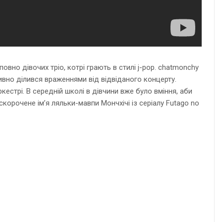
овно дівочих тріо, котрі грають в стилі j-pop. chatmonchy
тивно ділився враженнями від відвіданого концерту.
кестрі. В середній школі в дівчини вже було вміння, аби
е скорочене ім’я ляльки-мавпи Мончхічі із серіалу Futago no