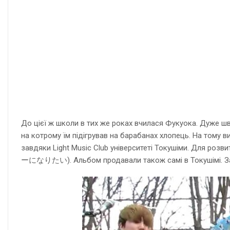
До цієї ж школи в тих же роках вчилася Фукуока. Дуже шви
на котрому їм підігрував на барабанах хлопець. На тому ви
завдяки Light Music Club університеті Токушіми. Для роз
ーになりたい). Альбом продавали також самі в Токушімі. Заг