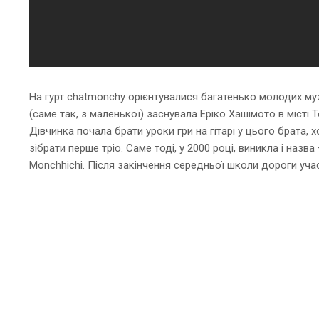
На гурт chatmonchy орієнтувалися багатенько молодих музич
(саме так, з маленької) заснувала Еріко Хашімото в місті
Дівчинка почала брати уроки гри на гітарі у цього брата,
зібрати перше тріо. Саме тоді, у 2000 році, виникла і назв
Monchhichi. Після закінчення середньої школи дороги уча