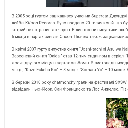
В 2005 році гуртом зацікавився учасник Supercar Джунджі
лейблі Ki/oon Records. Було продано 20 тисяч копій, що бу
котрий не потрапив до чартів. В липні вони випустили альб
6 місця в чартах синглів Oricon. Піснею також зацікавилис
В квітні 2007 гурту випустив сингл “Joshi-tachi ni Asu wa Na
Вересневий сингл “Daidai” став 12-тим ендингом в серіалі “
досяг другого місця в чартах альбомів. В листопаді виходит
місце, “Kaze Fukeba Koi” – 8 місце, “Somaru Yo” – 10 місце
В березні 2010 року chatmonchy грали на фестивалі SXSW (
відвідали Нью-Йорк, Сан Франциско та Лос Анжелес. Пізні