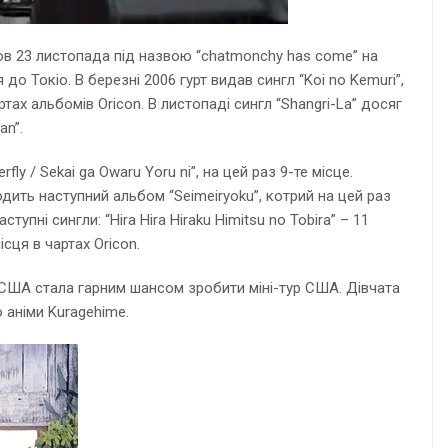
шов 23 листопада під назвою “chatmonchy has come” на
о Токіо. В березні 2006 гурт видав сингл “Koi no Kemuri”,
тах альбомів Oricon. В листопаді сингл “Shangri-La” досяг
an”.
fly / Sekai ga Owaru Yoru ni”, на цей раз 9-те місце.
иходить наступний альбом “Seimeiryoku”, котрий на цей раз
пні сингли: “Hira Hira Hiraku Himitsu no Tobira” – 11
ісця в чартах Oricon.
до США стала гарним шансом зробити міні-тур США. Дівчата
 аніми Kuragehime.