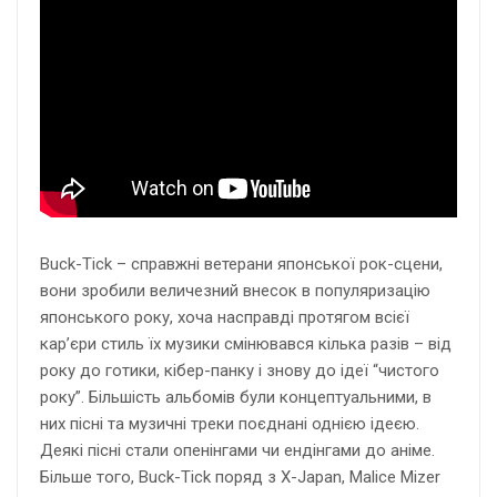
Buck-Tick – справжні ветерани японської рок-сцени,
вони зробили величезний внесок в популяризацію
японського року, хоча насправді протягом всієї
кар’єри стиль їх музики смінювався кілька разів – від
року до готики, кібер-панку і знову до ідеї “чистого
року”. Більшість альбомів були концептуальними, в
них пісні та музичні треки поєднані однією ідеєю.
Деякі пісні стали опенінгами чи ендінгами до аніме.
Більше того, Buck-Tick поряд з X-Japan, Malice Mizer