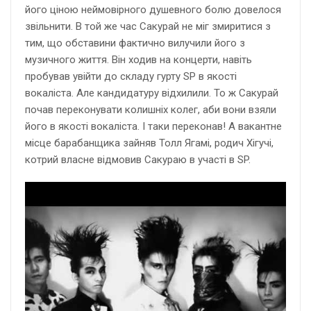
його ціною неймовірного душевного болю довелося
звільнити. В той же час Сакурай не міг змиритися з
тим, що обставини фактично вилучили його з
музичного життя. Він ходив на концерти, навіть
пробував увійти до складу гурту SP в якості
вокаліста. Але кандидатуру відхилили. То ж Сакурай
почав переконувати колишніх колег, аби вони взяли
його в якості вокаліста. І таки переконав! А вакантне
місце барабанщика зайняв Толл Ягамі, родич Хігучі,
котрий власне відмовив Сакураю в участі в SP.