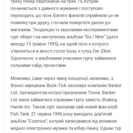
треку плеєр перескакує на трек 75, котрий
починається з дивного жужання і поступово
переходить до пісні. Багато фанатів сприйняли це як
помилку при друку, і почали повертати диски до
магазинів. Тенденцію із звуковими експериментами
гурт зберіг і на наступному альбомі “Six / Nine” (дата
виходу 15 травня 1995), на одній пісні з котрого
з’являється в якості гостя Issay з гутру Der Zibet.
Одночасно з альбомами учасники гурту займалися
сольними сайд-проектами.
Можливо, саме через зміну концепції, можливо, з
бізнес-міркувань Buck-Tick засновує компанію Banker
Ltd., президентом котрої призначили Толла. Banker
Ltd. мала займатися справами гурту замість Shaking
Hands Inc. Також гурт заснував свій новий фан-клуб
Fish Tank. 21 червня 1996 року виходить дев’ятий
альбом “Cosmos”, котрий записувався під впливом
модної електронної музики та кібер-панку. Однак тур