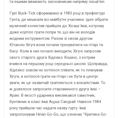
та іншими вважають засновникам напряму visual kei.
Гурт Buck-Tick сформавано в 1983 році в префектурі
Гунта, де мешкали всі майбутні учасники. Ідея зібрати
музичний колектив прийшла до Хісаші Імаі, котрому
дуже кортіло грати попри те, що він не володів
жодним інструментом. Разом зі своїм другом
Ютакою Хігучі вони почали тренуватися на гітарі та
басу. Коли в них почало виходити, Хігучі запросив
свого старого друга Хідехіко Хошіно, з котрим
вчився на першому році середньої школи. Щоправда,
Хідехіко зовсім не хотілося співати, як то планував
Хігучі, а хотілося грати на гітарі і не бути в центрі
уваги, як це зазвичай трапляється з вокалістами. То
ж довелося запросити старовинного друга Імаї –
Аракі. В якості ударника викликався самотник,
бунтівник в класі Імаі Ацуші Сакурай. Навесні 1984
року прийшов час надати назву гурту. Імаі
запропонував Hinan Go-Go, що означає “Критика Go-