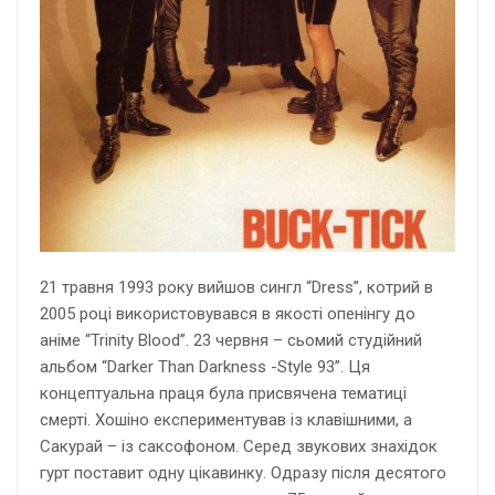
21 травня 1993 року вийшов сингл “Dress”, котрий в
2005 році використовувався в якості опенінгу до
аніме “Trinity Blood”. 23 червня – сьомий студійний
альбом “Darker Than Darkness -Style 93”. Ця
концептуальна праця була присвячена тематиці
смерті. Хошіно експериментував із клавішними, а
Сакурай – із саксофоном. Серед звукових знахідок
гурт поставит одну цікавинку. Одразу після десятого