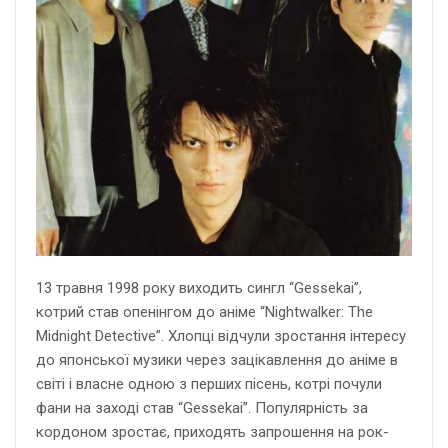
13 травня 1998 року виходить сингл “Gessekai”,
котрий став опенінгом до аніме “Nightwalker: The
Midnight Detective”. Хлопці відчули зростання інтересу
до японської музики через зацікавлення до аніме в
світі і власне одною з перших пісень, котрі почули
фани на заході став “Gessekai”. Популярність за
кордоном зростає, приходять запрошення на рок-