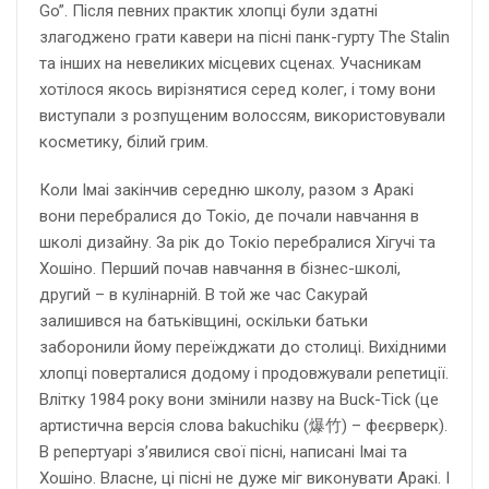
Go”. Після певних практик хлопці були здатні
злагоджено грати кавери на пісні панк-гурту The Stalin
та інших на невеликих місцевих сценах. Учасникам
хотілося якось вирізнятися серед колег, і тому вони
виступали з розпущеним волоссям, використовували
косметику, білий грим.
Коли Імаі закінчив середню школу, разом з Аракі
вони перебралися до Токіо, де почали навчання в
школі дизайну. За рік до Токіо перебралися Хігучі та
Хошіно. Перший почав навчання в бізнес-школі,
другий – в кулінарній. В той же час Сакурай
залишився на батьківщині, оскільки батьки
заборонили йому переїжджати до столиці. Вихідними
хлопці поверталися додому і продовжували репетиції.
Влітку 1984 року вони змінили назву на Buck-Tick (це
артистична версія слова bakuchiku (爆竹) – феєрверк).
В репертуарі з’явилися свої пісні, написані Імаі та
Хошіно. Власне, ці пісні не дуже міг виконувати Аракі. І