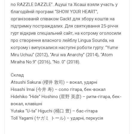
no RAZZLE DAZZLE”. Ацуші та Хісаші взяли участь у
благодійній програмі “SHOW YOUR HEART”,
організованій співаком Gackt для збору коштів на
підтримку постраждалих. Для святкування 25-річчя
гурт відкрив спеціальний сайт, на котрому оголосили
про створення власного лейблу Lingua Sounda, на
котрому і випускалися наступні роботи гурту: “Yume
Miru Uchuu” (2012), “Arui wa Anarchy” (2014), “Atom
Miraiha No.9” (2016), “No. 0” (2018).
Склад
Atsushi Sakurai (櫻井 敦司) – вокал, ударні
Hisashi Imai (今井 寿) – соло гітара, бек-вокал
Hidehiko “Hide” Hoshino (星野 英彦) – ритм-гітара, бек-
вокал, клавішні
Yutaka “U-ta” Higuchi (桶口 豊) – бас-гітара
Toll Yagami (ヤガミ トール) – ударні, перкусія