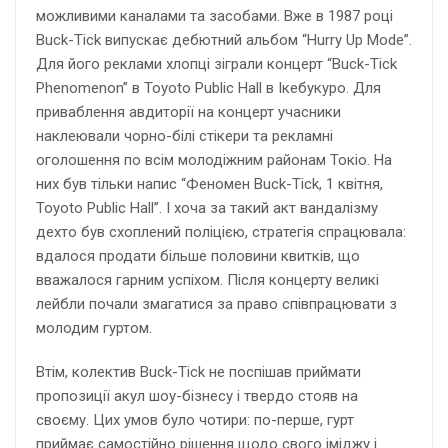
можливими каналами та засобами. Вже в 1987 році
Buck-Tick випускає дебютний альбом “Hurry Up Mode”.
Для його реклами хлопці зіграли концерт “Buck-Tick
Phenomenon” в Toyoto Public Hall в Ікебукуро. Для
приваблення авдиторії на концерт учасники
наклеювали чорно-білі стікери та рекламні
оголошення по всім молодіжним районам Токіо. На
них був тільки напис “Феномен Buck-Tick, 1 квітня,
Toyoto Public Hall”. І хоча за такий акт вандалізму
дехто був схоплений поліцією, стратегія спрацювала:
вдалося продати більше половини квитків, що
вважалося гарним успіхом. Після концерту великі
лейбли почали змагатися за право співпрацювати з
молодим гуртом.
Втім, колектив Buck-Tick не поспішав приймати
пропозиції акул шоу-бізнесу і твердо стояв на
своєму. Цих умов було чотири: по-перше, гурт
приймає самостійно рішення щодо свого іміджу і