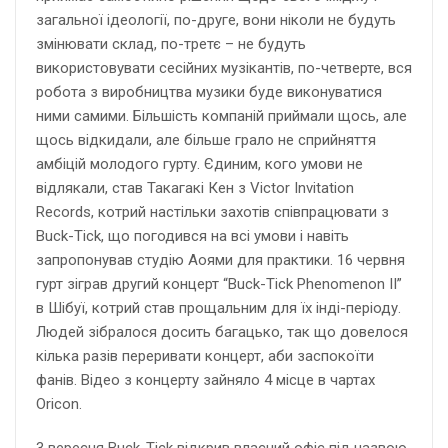
загальної ідеології, по-друге, вони ніколи не будуть
змінювати склад, по-третє – не будуть
використовувати сесійних музікантів, по-четверте, вся
робота з виробництва музики буде виконуватися
ними самими. Більшість компаній приймали щось, але
щось відкидали, але більше грало не сприйняття
амбіцій молодого гурту. Єдиним, кого умови не
відлякали, став Такагакі Кен з Victor Invitation
Records, котрий настільки захотів співпрацювати з
Buck-Tick, що погодився на всі умови і навіть
запропонував студію Аоями для практики. 16 червня
гурт зіграв другий концерт “Buck-Tick Phenomenon II”
в Шібуї, котрий став прощальним для їх інді-періоду.
Людей зібралося досить багацько, так що довелося
кілька разів переривати концерт, аби заспокоїти
фанів. Відео з концерту зайняло 4 місце в чартах
Oricon.
3 вересня Buck-Tick відкрив власний офіс під назвою