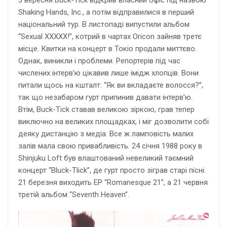
Shaking Hands, Inc., а потім відправилися в перший
національний тур. В листопаді випустили альбом
“Sexual XXXXX!”, котрий в чартах Oricon зайняв третє
місце. Квитки на концерт в Токіо продали миттєво.
Однак, виникли і проблеми. Репортерів під час
числених інтерв’ю цікавив лише імідж хлопців. Вони
питали щось на кшталт: “Як ви вкладаєте волосся?”,
так що незабаром гурт припинив давати інтерв’ю.
Втім, Buck-Tick ставав великою зіркою, грав тепер
виключно на великих площадках, і міг дозволити собі
деяку дистанцію з медіа. Все ж ламповість малих
залів мала свою привабливість. 24 січня 1988 року в
Shinjuku Loft був влаштований невеликий таємний
концерт “Bluck-Tlick”, де гурт просто зіграв старі пісні.
21 березня виходить EP “Romanesque 21”, а 21 червня
третій альбом “Seventh Heaven”.