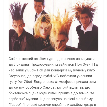
Свій четвертий альбом гурт відправився записувати
до Лондона. Продюсуванням зайнявся Пол Оуен. Під
час запису Buck-Tick дав концерт в музичному клубі
Greyhound, де серед публіки їх побачили учасники
гурту Der Zibet. Лондонська атмосфера припала всім
до смаку, особливо Сакураї, котрий відмічав, що
британська сцена куди більш привітна до темної та
серйозної музики. І це вплинуло на пісні з альбому
“Taboo”. Японські критики сприйняли альбом дещо в