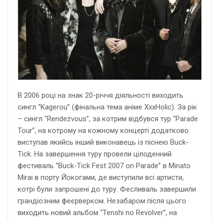
В 2006 році на знак 20-річчя діяльності виходить
сингл “Kagerou” (фінальна тема аніме XxxHolic). За рік
– сингл “Rendezvous”, за котрим відбувся тур “Parade
Tour”, на котрому на кожному концерті додатково
виступав якийсь інший виконавець із піснею Buck-
Tick. На завершення туру провели цілоденний
фестиваль “Buck-Tick Fest 2007 on Parade” в Minato
Mirai в порту Йокогами, де виступили всі артисти,
котрі були запрошені до туру. Фесливаль завершили
грандіозним феєрверком. Незабаром після цього
виходить новий альбом “Tenshi no Revolver”, на