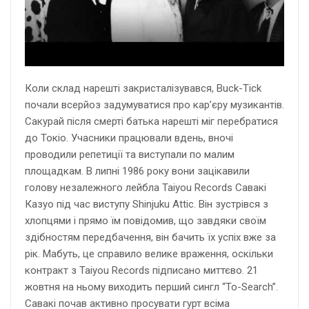
Коли склад нарешті закристалізувався, Buck-Tick
почали всерйоз задумуватися про кар’єру музикантів.
Сакурай після смерті батька нарешті міг перебратися
до Токіо. Учасники працювали вдень, вночі
проводили репетиції та виступали по малим
площадкам. В липні 1986 року вони зацікавили
голову незалежного лейбла Taiyou Records Савакі
Казуо під час виступу Shinjuku Attic. Він зустрівся з
хлопцями і прямо їм повідомив, що завдяки своїм
здібностям передбачення, він бачить їх успіх вже за
рік. Мабуть, це справило велике враження, оскільки
контракт з Taiyou Records підписано миттєво. 21
жовтня на ньому виходить перший сингл “To-Search”.
Савакі почав активно просувати гурт всіма