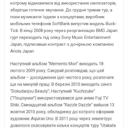
котрому відмовилися від використання синтезаторів,
зберігши готичне звучання. До грудня тривав тур, а
поки музиканти їздили з концертами, виробник
мобільних телефонів SoftBank випустив модель Buck-
Tick. В кінці 2008 року через реорганізацію BMG Japan
гурт переходить під опіку Sony Music Entertainment
Japan, підписавши контракт з дочірньою компанією
Ariola Japan.
Наступний альбом “Memento Mori” виходить 18
лютого 2009 року. Сакурай розповідав, що цей
альбом – дослідження ідеї чистого року, розпочате
ще на минулій праці. В березні 2010 виходить сингл
“Dokudanjou Beauty”, Наступний “Kuchizuke”
(“Поцілунки”) використовувався для аніме Fuji TV
Shiki. Сімнадцятий альбом “Razzle Dazzle” вийшов 13
жовтня 2010 року, обкладинку до котрого оформив
художник Aquirax Uno. В 2011 році через землетрус
довелося скасовувати кілька концертів туру “Utakata