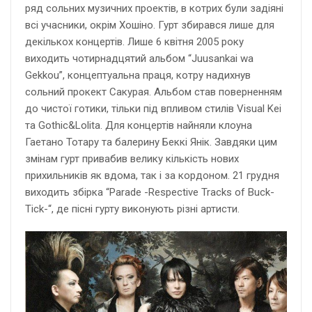
ряд сольних музичних проектів, в котрих були задіяні
всі учасники, окрім Хошіно. Гурт збирався лише для
декількох концертів. Лише 6 квітня 2005 року
виходить чотирнадцятий альбом “Juusankai wa
Gekkou”, концептуальна праця, котру надихнув
сольний прокект Сакурая. Альбом став поверненням
до чистої готики, тільки під впливом стилів Visual Kei
та Gothic&Lolita. Для концертів найняли клоуна
Гаетано Тотару та балерину Беккі Янік. Завдяки цим
змінам гурт привабив велику кількість нових
прихильників як вдома, так і за кордоном. 21 грудня
виходить збірка “Parade -Respective Tracks of Buck-
Tick-“, де пісні гурту виконують різні артисти.