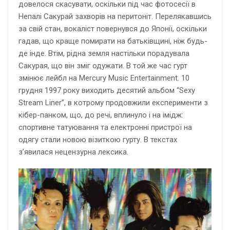
довелося скасувати, оскільки під час фотосесії в
Непалі Сакурай захворів на перитоніт. Перелякавшись
за свій стан, вокаліст повернувся до Японії, оскільки
гадав, що краще помирати на батьківщині, ніж будь-
де інде. Втім, рідна земля настільки порадувала
Сакурая, що він зміг одужати. В той же час гурт
змінює лейбл на Mercury Music Entertainment. 10
грудня 1997 року виходить десятий альбом “Sexy
Stream Liner”, в котрому продовжили експерименти з
кібер-панком, що, до речі, вплинуло і на імідж:
спортивне татуювання та електронні пристрої на
одягу стали новою візиткою гурту. В текстах
з’явилася нецензурна лексика.