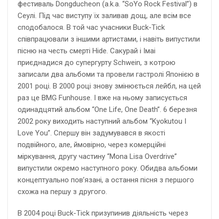
фестиваль Dongducheon (a.k.a. “SoYo Rock Festival”) в
Сеулі. Під час виступу їх заливав дощ, але всім все
сподобалося. В той час учасники Buck-Tick
співпрацювали з іншими артистами, і навіть випустили
пісню на честь смерті Hide. Сакурай і Імаі
приєднадися до супергурту Schwein, з котрою
записали два альбоми та провели гастролі Японією в
2001 році. В 2000 році знову змінюється лейбл, на цей
раз це BMG Funhouse. І вже на ньому записується
одинадцятий альбом “One Life, One Death”. 6 березня
2002 року виходить наступний альбом “Kyokutou I
Love You”. Спершу він задумувався в якості
подвійного, але, ймовірно, через комерційні
міркування, другу частину “Mona Lisa Overdrive”
випустили окремо наступного року. Обидва альбоми
концептуально пов’язані, а остання пісня з першого
схожа на першу з другого.
В 2004 році Buck-Tick призупинив діяльність через