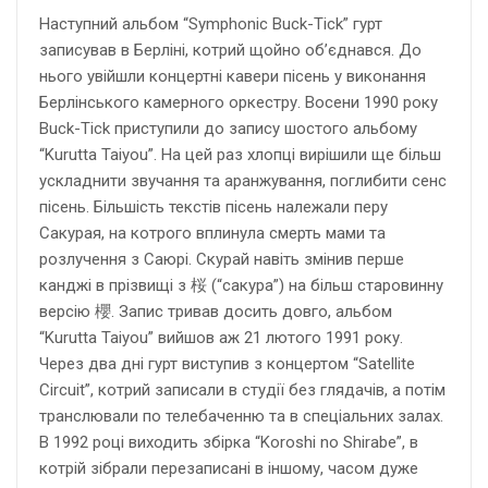
Наступний альбом “Symphonic Buck-Tick” гурт
записував в Берліні, котрий щойно об’єднався. До
нього увійшли концертні кавери пісень у виконання
Берлінського камерного оркестру. Восени 1990 року
Buck-Tick приступили до запису шостого альбому
“Kurutta Taiyou”. На цей раз хлопці вирішили ще більш
ускладнити звучання та аранжування, поглибити сенс
пісень. Більшість текстів пісень належали перу
Сакурая, на котрого вплинула смерть мами та
розлучення з Саюрі. Скурай навіть змінив перше
канджі в прізвищі з 桜 (“сакура”) на більш старовинну
версію 櫻. Запис тривав досить довго, альбом
“Kurutta Taiyou” вийшов аж 21 лютого 1991 року.
Через два дні гурт виступив з концертом “Satellite
Circuit”, котрий записали в студії без глядачів, а потім
транслювали по телебаченню та в спеціальних залах.
В 1992 році виходить збірка “Koroshi no Shirabe”, в
котрій зібрали перезаписані в іншому, часом дуже