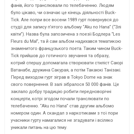
фанів, його транслювали по телебаченню. Людям
було цікаво, чи означає це кінець діяльності Buck-
Tick. Але попри все восени 1989 гурт повернувся до
студії для запису п’ятого альбому “Aku no Hana” (“Злі
квіти”). Назва була запозичена з поезії Бодлера “Les
Fleurs du Mal”, та й сам альбом надихався тематикою
знаменитого французького поета. Таким чином Buck-
Tick прийшов до готичного звучання та образу,
котрий спершу допомагала створювати стиліст Саюрі
Ватанабе, дружина Сакурая, а потім Такаюкі Танізакі.
Перед виходом гурт зіграв в Tokyo Dome на знак
свого повернення. В залі зібралося 50 000 фанів. Це
заклало добру традицію робити передноворічні
концерти, котрі згодом почали транслювати по
телебаченню. “Aku no Hana” став другим альбомо
номером один. А скандал з наркотиками з тої пори
учасники гурту намагалися не згадувати і всіляко
уникали питань на цю тему.