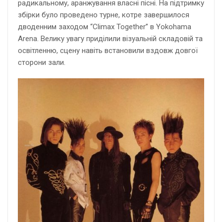
радикальному, аранжування власні пісні. На підтримку
збірки було проведено турне, котре завершилося
дводенним заходом “Climax Together” в Yokohama
Arena. Велику увагу приділили візуальній складовій та
освітленню, сцену навіть встановили вздовж довгої
сторони зали.