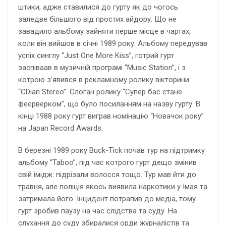
штики, адже ставилися до гурту як до чогось
заледве більшого від простих айдору. Що не
завадило альбому зайняти перше місце в чартах,
коли він вийшов в січні 1989 року. Альбому передував
успіх синглу “Just One More Kiss”, готрий гурт
заспіваав в музичній програмі “Music Station”, і з
котрою з’явився в рекламному ролику вікторини
“CDian Stereo”. Слоган ролику “Супер бас стане
феєрверком”, що було посиланням на назву гурту. В
кінці 1988 року гурт виграв номінацію “Новачок року”
на Japan Record Awards.
В березні 1989 року Buck-Tick почав тур на підтримку
альбому “Taboo”, під час котрого гурт дещо змінив
свій імідж: підрізали волосся тощо. Тур мав йти до
травня, але поліція якось виявила наркотики у Імая та
затримала його. Інцидент потрапив до медіа, тому
гурт зробив паузу на час слідства та суду. На
слухання до суду збиралися орди журналістів та