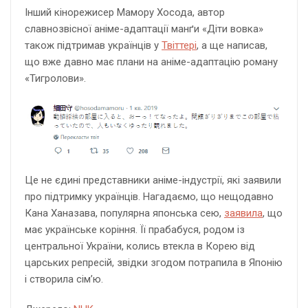
Інший кінорежисер Мамору Хосода, автор
славнозвісної аніме-адаптації манґи «Діти вовка»
також підтримав українців у
Твіттері
, а ще написав,
що вже давно має плани на аніме-адаптацію роману
«Тигролови».
Це не єдині представники аніме-індустрії, які заявили
про підтримку українців. Нагадаємо, що нещодавно
Кана Ханазава, популярна японська сею,
заявила
, що
має українське коріння. Її прабабуся, родом із
центральної України, колись втекла в Корею від
царських репресій, звідки згодом потрапила в Японію
і створила сім’ю.