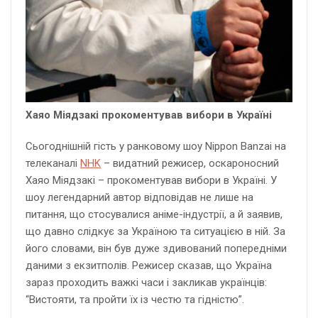
Хаяо Міядзакі прокоментував вибори в Україні
Сьогоднішній гість у ранковому шоу Nippon Banzai на
телеканалі
NHK
– видатний режисер, оскароносний
Хаяо Міядзакі – прокоментував вибори в Україні. У
шоу легендарний автор відповідав не лише на
питання, що стосувалися аніме-індустрії, а й заявив,
що давно слідкує за Україною та ситуацією в ній. За
його словами, він був дуже здивований попередніми
даними з екзитполів. Режисер сказав, що Україна
зараз проходить важкі часи і закликав українців:
“Вистояти, та пройти їх із честю та гідністю”.