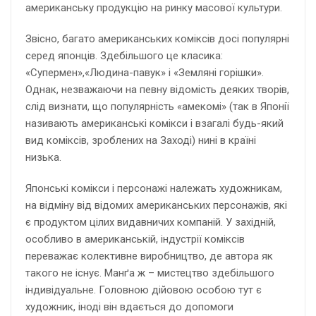
американську продукцію на ринку масової культури.
Звісно, багато американських коміксів досі популярні
серед японців. Здебільшого це класика:
«Супермен»,«Людина-павук» і «Земляні горішки».
Однак, незважаючи на певну відомість деяких творів,
слід визнати, що популярність «амекомі» (так в Японії
називають американські комікси і взагалі будь-який
вид коміксів, зроблених на Заході) нині в країні
низька.
Японські комікси і персонажі належать художникам,
на відміну від відомих американських персонажів, які
є продуктом цілих видавничих компаній. У західній,
особливо в американській, індустрії коміксів
переважає колективне виробництво, де автора як
такого не існує. Манґа ж – мистецтво здебільшого
індивідуальне. Головною дійовою особою тут є
художник, іноді він вдається до допомоги