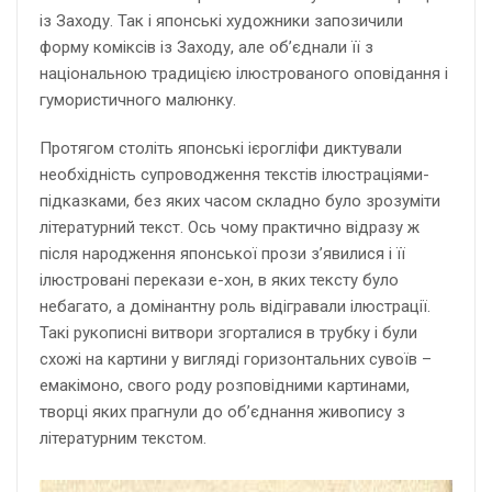
із Заходу. Так і японські художники запозичили
форму коміксів із Заходу, але об’єднали її з
національною традицією ілюстрованого оповідання і
гумористичного малюнку.
Протягом століть японські ієрогліфи диктували
необхідність супроводження текстів ілюстраціями-
підказками, без яких часом складно було зрозуміти
літературний текст. Ось чому практично відразу ж
після народження японської прози з’явилися і її
ілюстровані перекази е-хон, в яких тексту було
небагато, а домінантну роль відігравали ілюстрації.
Такі рукописні витвори згорталися в трубку і були
схожі на картини у вигляді горизонтальних сувоїв –
емакімоно, свого роду розповідними картинами,
творці яких прагнули до об’єднання живопису з
літературним текстом.