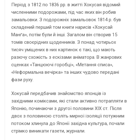
Період з 1812 по 1836 рр. в житті Хокусая відомий
численними подорожами, під час яких він робив
замальовки. З подорожніх замальовок 1814 р. був
складений перший том книги нарисів «Хокусай
Манґа», потім були й інші. Загалом він створив 15
томів своєрідних щоденників. З понад чотирьох
тисяч уміщених в них картинок є такі, що мають
разючу схожість з ескізами аніматора. В жанрових
сценках «Танцюючі горобці», «Метання списа»,
«Неформальна вечірка» та інших чудово передані
фази руху.
Хокусай передбачив знайомство японців із
західними коміксами, які стали активно потрапляти в
Японію, починаючи з другої половини XIX ст. Після
двох з половиною століть мирної ізоляції потужним
потоком хлинула до Японії західна культура, почали
стрімко виникати газети, журнали.