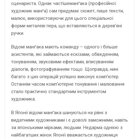
сценариста. Однак частішеманґака (професійної
художник манґа) сам придумає сюжет, пише тексти,
малює, використовуючи для цього спеціальної
форми металеві пера, що вставляються в дерев’яні
ручки.
Відомі манґака мають команду – одного і більше
асистентів, які займаються ескізами, обведенням,
тонуванням, звуковими ефектами, вписуванням
діалогів, фотографуванням тощо. Щоправда, нині
багато з цих операцій успішно виконує комп’ютер.
Останнім часом комп’ютерне тонування і малювання
стало практично стандартним інструментом
художника.
В Японії відомі манґака шануються на рівні з
видатними художниками і є доволі заможними, навіть
за японськими мірками, людьми. Недарма однією з
найбагатших жінок Японії вважається художниця