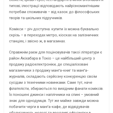
типові; ілюстрації відповідають найрізноманітнішим
потребам споживачів – від казок до філософських
творів та шкільних підручників.
Комікси – річ доступна: купити їх можна буквально
скрізь – в переходах метро, кіосках на залізничних
станціях, і звісно ж, в магазинах.
Справжнім раєм для поціновувачів такої літератури є
район Акіхабара в Токіо – це найбільший центр з
продажу радіоелектроніки, де спеціалізовані
магазинчики з продажу манґа-книг та манґа-
журналів, складають серйозну конкуренцію своїм
сусідам з технічними новинками. Саме тут, наче
філателісти, збираються по вихідним фанати коміксів.
Їх поношені джинси і наплічники на спині – умовний
знак для однодумців. Тут же майже завжди можна
побачити черги в манґа-кафе, де відвідувачів
обслуговують молоді та вродливі офіціантки в