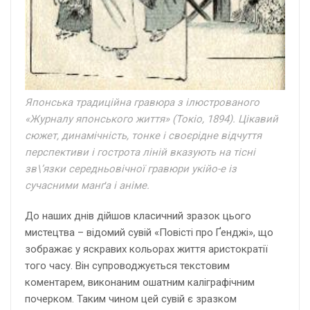
Японська традиційна гравюра з ілюстрованого
«Журналу японського життя» (Токіо, 1894). Цікавий
сюжет, динамічність, тонке і своєрідне відчуття
перспективи і гострота ліній вказують на тісні
зв\’язки середньовічної гравюри укійо-е із
сучасними манґа і аніме.
До наших днів дійшов класичний зразок цього
мистецтва – відомий сувій «Повісті про Ґенджі», що
зображає у яскравих кольорах життя аристократії
того часу. Він супроводжується текстовим
коментарем, виконаним ошатним каліграфічним
почерком. Таким чином цей сувій є зразком