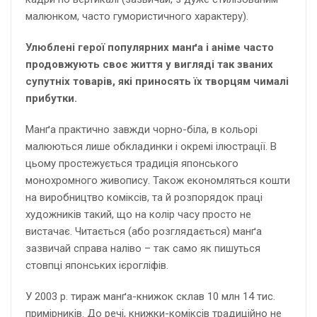
малюнком, часто гумористичного характеру).
Улюблені герої популярних манґа і аніме часто
продовжують своє життя у вигляді так званих
супутніх товарів, які приносять їх творцям чималі
прибутки.
Манґа практично завжди чорно-біла, в кольорі
малюються лише обкладинки і окремі ілюстрації. В
цьому простежується традиція японського
монохромного живопису. Також економляться кошти
на виробництво коміксів, та й розпорядок праці
художників такий, що на колір часу просто не
вистачає. Читається (або розглядається) манґа
зазвичай справа наліво – так само як пишуться
стовпці японських ієрогліфів.
У 2003 р. тираж манґа-книжок склав 10 млн 14 тис.
примірників. До речі, книжки-коміксів традиційно не