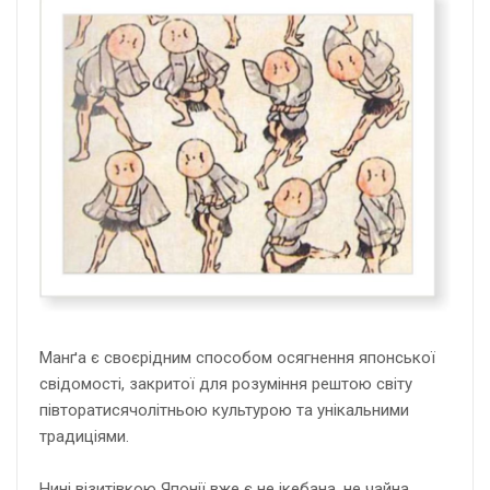
Манґа є своєрідним способом осягнення японської
свідомості, закритої для розуміння рештою світу
півторатисячолітньою культурою та унікальними
традиціями.
Нині візитівкою Японії вже є не ікебана, не чайна