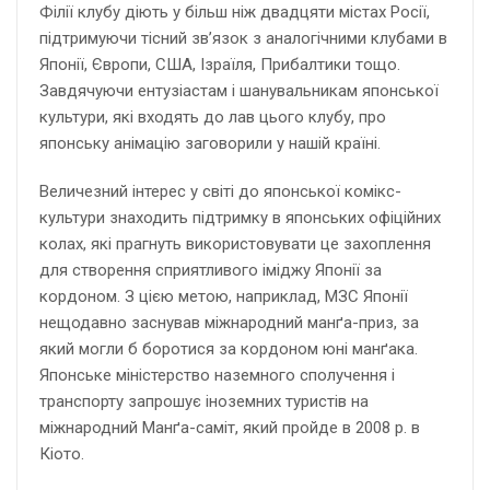
Філії клубу діють у більш ніж двадцяти містах Росії,
підтримуючи тісний зв’язок з аналогічними клубами в
Японії, Європи, США, Ізраїля, Прибалтики тощо.
Завдячуючи ентузіастам і шанувальникам японської
культури, які входять до лав цього клубу, про
японську анімацію заговорили у нашій країні.
Величезний інтерес у світі до японської комікс-
культури знаходить підтримку в японських офіційних
колах, які прагнуть використовувати це захоплення
для створення сприятливого іміджу Японії за
кордоном. З цією метою, наприклад, МЗС Японії
нещодавно заснував міжнародний манґа-приз, за
який могли б боротися за кордоном юні манґака.
Японське міністерство наземного сполучення і
транспорту запрошує іноземних туристів на
міжнародний Манґа-саміт, який пройде в 2008 р. в
Кіото.