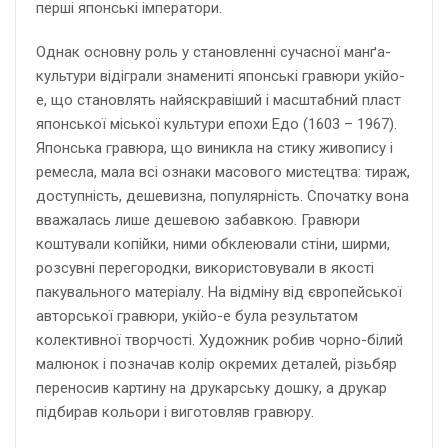
перші японські імператори.
Однак основну роль у становленні сучасної манґа-
культури відіграли знамениті японські гравюри укійо-
е, що становлять найяскравіший і масштабний пласт
японської міської культури епохи Едо (1603 – 1967).
Японська гравюра, що виникла на стику живопису і
ремесла, мала всі ознаки масового мистецтва: тираж,
доступність, дешевизна, популярність. Спочатку вона
вважалась лише дешевою забавкою. Гравюри
коштували копійки, ними обклеювали стіни, ширми,
розсувні перегородки, використовували в якості
пакувального матеріалу. На відміну від європейської
авторської гравюри, укійо-е була результатом
колективної творчості. Художник робив чорно-білий
малюнок і позначав колір окремих деталей, різьбяр
переносив картину на друкарську дошку, а друкар
підбирав кольори і виготовляв гравюру.