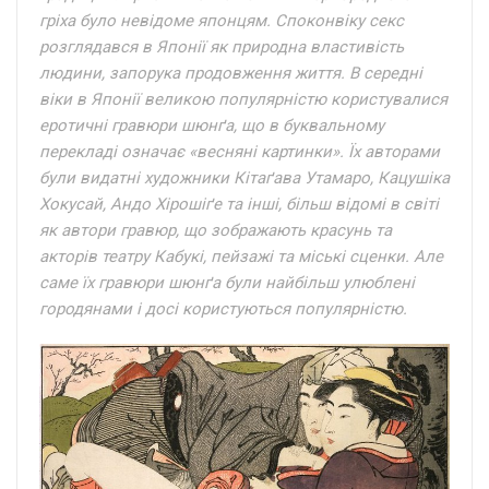
гріха було невідоме японцям. Споконвіку секс
розглядався в Японії як природна властивість
людини, запорука продовження життя. В середні
віки в Японії великою популярністю користувалися
еротичні гравюри шюнґа, що в буквальному
перекладі означає «весняні картинки». Їх авторами
були видатні художники Кітаґава Утамаро, Кацушіка
Хокусай, Андо Хірошіґе та інші, більш відомі в світі
як автори гравюр, що зображають красунь та
акторів театру Кабукі, пейзажі та міські сценки. Але
саме їх гравюри шюнґа були найбільш улюблені
городянами і досі користуються популярністю.