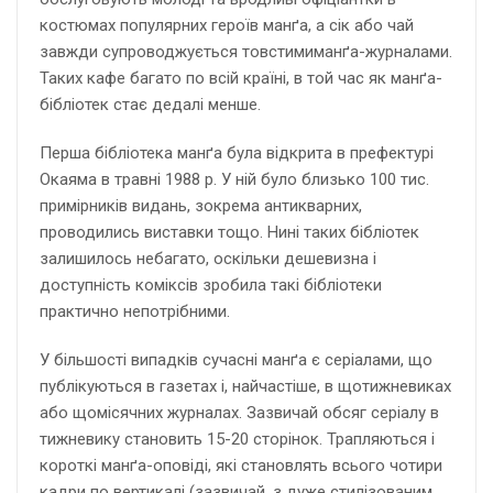
костюмах популярних героїв манґа, а сік або чай
завжди супроводжується товстимиманґа-журналами.
Таких кафе багато по всій країні, в той час як манґа-
бібліотек стає дедалі менше.
Перша бібліотека манґа була відкрита в префектурі
Окаяма в травні 1988 р. У ній було близько 100 тис.
примірників видань, зокрема антикварних,
проводились виставки тощо. Нині таких бібліотек
залишилось небагато, оскільки дешевизна і
доступність коміксів зробила такі бібліотеки
практично непотрібними.
У більшості випадків сучасні манґа є серіалами, що
публікуються в газетах і, найчастіше, в щотижневиках
або щомісячних журналах. Зазвичай обсяг серіалу в
тижневику становить 15-20 сторінок. Трапляються і
короткі манґа-оповіді, які становлять всього чотири
кадри по вертикалі (зазвичай, з дуже стилізованим