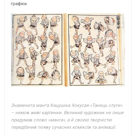
графіки.
Знаменита манґа Кацушіка Хокусая «Танець слуги»
– немов живі картинки. Великий художник не лише
придумав слово «манга», а й своєю творчістю
передбачив появу сучасних коміксів та анімації.