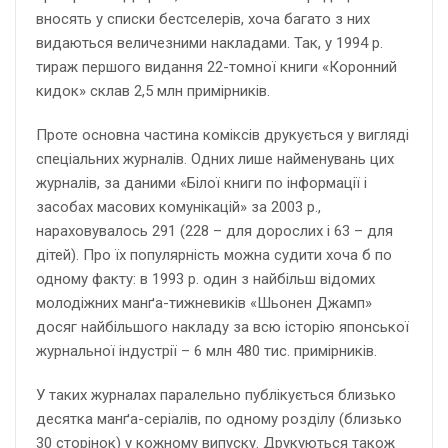
вносять у списки бестселерів, хоча багато з них
видаються величезними накладами. Так, у 1994 р.
тираж першого видання 22-томної книги «Коронний
кидок» склав 2,5 млн примірників.
Проте основна частина коміксів друкується у вигляді
спеціальних журналів. Одних лише найменувань цих
журналів, за даними «Білої книги по інформації і
засобах масових комунікацій» за 2003 р.,
нараховувалось 291 (228 – для дорослих і 63 – для
дітей). Про їх популярність можна судити хоча б по
одному факту: в 1993 р. один з найбільш відомих
молодіжних манґа-тижневиків «Шьонен Джамп»
досяг найбільшого накладу за всю історію японської
журнальної індустрії – 6 млн 480 тис. примірників.
У таких журналах паралельно публікується близько
десятка манґа-серіалів, по одному розділу (близько
30 сторінок) у кожному випуску. Друкуються також