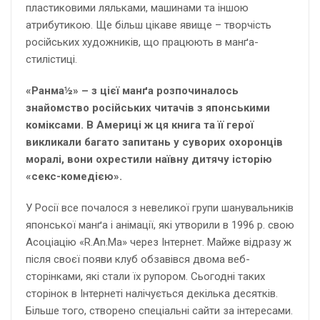
пластиковими ляльками, машинами та іншою
атрибутикою. Ще більш цікаве явище – творчість
російських художників, що працюють в манґа-
стилістиці.
«Ранма½» – з цієї манґа розпочиналось
знайомство російських читачів з японськими
коміксами. В Америці ж ця книга та її герої
викликали багато запитань у суворих охоронців
моралі, вони охрестили наївну дитячу історію
«секс-комедією».
У Росії все почалося з невеликої групи шанувальників
японської манґа і анімації, які утворили в 1996 р. свою
Асоціацію «R.An.Ma» через Інтернет. Майже відразу ж
після своєї появи клуб обзавівся двома веб-
сторінками, які стали їх рупором. Сьогодні таких
сторінок в Інтернеті налічується декілька десятків.
Більше того, створено спеціальні сайти за інтересами.