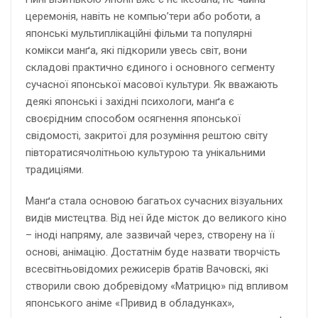
церемонія, навіть не компью’тери або роботи, а
японські мультиплікаційні фільми та популярні
комікси манґа, які підкорили увесь світ, вони
складові практично єдиного і основного сегменту
сучасної японської масової культури. Як вважають
деякі японські і західні психологи, манґа є
своєрідним способом осягнення японської
свідомості, закритої для розуміння рештою світу
півторатисячолітньою культурою та унікальними
традиціями.
Манґа стала основою багатьох сучасних візуальних
видів мистецтва. Від неї йде місток до великого кіно
– іноді напряму, але зазвичай через, створену на її
основі, анімацію. Достатнім буде назвати творчість
всесвітньовідомих режисерів братів Вачовскі, які
створили свою добревідому «Матрицю» під впливом
японського аніме «Привид в обладунках»,