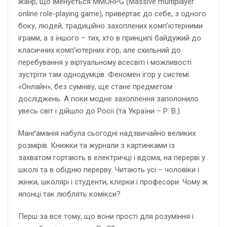
жанр, що іменується MMORPG (Massive multiplayer
online role-playing game), привертає до себе, з одного
боку, людей, традиційно захоплених комп’ютерними
іграми, а з іншого – тих, хто в принципі байдужий до
класичних комп’ютерних ігор, але схильний до
перебування у віртуальному всесвіті і можливості
зустріти там однодумців. Феномен ігор у системі
«Онлайн», без сумніву, ще стане предметом
досліджень. А поки модне захоплення заполонило
увесь світ і дійшло до Росії (та України – Р. В.).
Манґаманія набула сьогодні надзвичайно великих
розмірів. Книжки та журнали з картинками із
захватом гортають в електричці і вдома, на перерві у
школі та в обідню перерву. Читають усі – чоловіки і
жінки, школярі і студенти, клерки і професори. Чому ж
японці так люблять комікси?
Перш за все тому, що вони прості для розуміння і