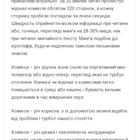
привабливі візуально. За 20 хвилин читач пролистує
журнал коміксів обсягом 320 сторінок, а кожну
сторінку пробігає поглядом за лічені секунди.
Швидкість сприйняття мозком інформації при читанні
або, точніше, перегляді манґа на 28-30% вище, ніж
при читанні звичайного тексту. Манґа подібна до
ієрогліфів, будучи наділеною смислом письмовим
знаком.
Комікси – річ зручна: вони схожі на портативний міні-
телевізор або відео-плеєр, перегляд яких не турбує
оточення. Книжка чи журнал з коміксами легко
поміщається в сумці або кишені, і бувають вельми
доречними в час вимушених пауз.
Комікси – річ корисна: з їх допомогою можна відійти
від проблем і турбот нашого століття.
Комікси – річ цікава і захоплююча: неординарні
сюжети, цікаві герої, нестандартні вчинки впізнавані й