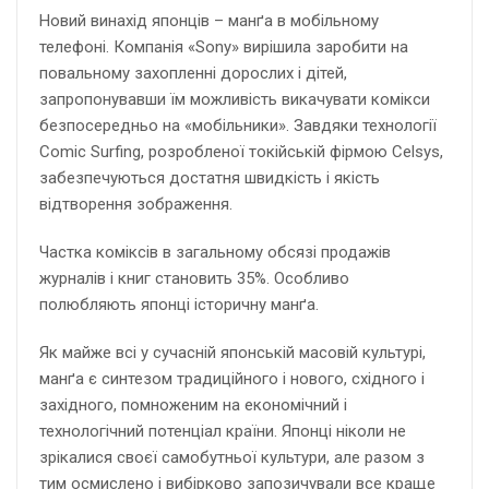
Новий винахід японців – манґа в мобільному
телефоні. Компанія «Sony» вирішила заробити на
повальному захопленні дорослих і дітей,
запропонувавши їм можливість викачувати комікси
безпосередньо на «мобільники». Завдяки технології
Comic Surfing, розробленої токійській фірмою Celsys,
забезпечуються достатня швидкість і якість
відтворення зображення.
Частка коміксів в загальному обсязі продажів
журналів і книг становить 35%. Особливо
полюбляють японці історичну манґа.
Як майже всі у сучасній японській масовій культурі,
манґа є синтезом традиційного і нового, східного і
західного, помноженим на економічний і
технологічний потенціал країни. Японці ніколи не
зрікалися своєї самобутньої культури, але разом з
тим осмислено і вибірково запозичували все краще