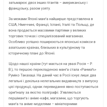
затьмарює двох інших гігантів – американську і
французьку, разом узяту.
За межами Японії манґа найширше представлена в
США, Німеччині, Франції, Іспанії, Італії та Польщі, де
вона продається масовими партіями у великих
торгових точках і спеціалізований магазинах.
Особливо успішно поширюються японські комікси в
азіатських країнах, близьких в культурному та
історичному плані до Японії.
Щодо нашої країни (тут мається на увазі Росія – Р.
В.), то першою перекладеною манґа стала «Ранма½»
Руміко Такахаші. На даний час в Росії існує лише два
легальні і декілька нелегальних видавництв з випуску
цієї продукції, однак перевидання явно поступаються
ориґіналу за якістю поліграфії. З’являються
першіманґа і аніме-кафе, магазини, що торгують
манґа та аніме-моделями – мініатюрними