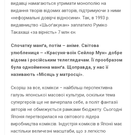
видавці намагаються утримати монополію на
видання творів відомих авторів, підтримуючи з ними
«неформальні довірчі відносини». Так, в 1993 р.
видавництво «Шьоґакукан» заплатило Руміко
Такахаші «за вірність» 7 млн єн.
Спочатку манґа, потім – аніме. Світова
улюблениця – «Красуня-воїн Сейлор Мун» добре
відома і російським телеглядачам. Її прообразом
була однойменна манґа. Щоправда, у нас її
називають «Місяць у матросці».
Скоріш за все, комікси – найбільш перспективна
галузь японської масової культури, оскільки тема
супергероїв ще не вичерпала себе, а політ фантазії
авторів не обмежується рамками бюджету. Сьогодні
Японія перетворилася на світового лідера
виробництва коміксів. Індустрія коміксів в Японії має
настільки величезні масштаби, що з легкістю