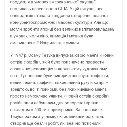
продукція в умовах американської окупації
ввозилась переважно з США. У цій ситуації все
очевидніше ставало завдання створення власної
конкурентоспроможної масової культури. Але що
могли зробити японці без великих капіталовкладень
в умовах, коли кіно, анімація і музика були
американські? Наприклад, комікси.
У 1947 р. Осаму Тезука випускає свою манґа «Новий
острів скарбів», якій було призначено провести
справжню революцію в японському художньому
світі. Тут вперше були використані звукові ефекти,
великі плани, графічні підкреслення руху в кадрі –
зрештою, всі ті прийоми, без яких нинішню манґа
просто неможливо уявити. «Новий острів скарбів»
розійшовся небувалим для розореної країни
накладом в 400 тис. примірників. За своє життя
Тезука разом з учнями, які розвивали його ідеї,
створив ще безліч робіт, які значно потіснили