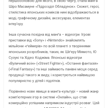
першоосновою для якого, в свою чергу, стала манґа
Шіро Масамуне «Підрозділ Обладунок». Сюжет, герої,
стилістика японських коміксів нині відображаються в
моді, графічному дизайні, аксесуарах, елементах
інтер’єру.
Інша сучасна похідна від манґа – відеогри. Ігрові
приставки від «Sony» і «Nintendo» знайомлять
мільйони «ґеймерів» по всій планеті з творіннями
японських розробників, таких, як Шіґеру Міямото, Ю
Сузукі та Хідео Коджіма. Японські відеоігри
«Вуличний воїн» («Street Fighter»), «Остання фантазія»
(«Final Fantasy») та інші займають панівні місця серед
продукції такого ж виду, і користуються найвищою
популярністю у дітей і підлітків.
Порівняно нове явище в манґа-культурі – новий жанр
комп’ютерних ігор в системі «Онлайн», що став
комерційно успішним напрямком індустрії розваг. Цей