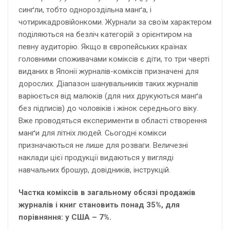
синґли, тобто однороздільна манґа, і
чотирикадровійонкоми. Журнали за своїм характером
поділяються на безліч категорій з орієнтиром на
певну аудиторію. Якщо в європейських країнах
головними споживачами коміксів є діти, то три чверті
виданих в Японії журналів-коміксів призначені для
дорослих. Діапазон шанувальників таких журналів
варіюється від малюків (для них друкуються манґа
без підписів) до чоловіків і жінок середнього віку.
Вже проводяться експерименти в області створення
манґи для літніх людей. Сьогодні комікси
призначаються не лише для розваги. Величезні
наклади цієї продукції видаються у вигляді
навчальних брошур, довідників, інструкцій.
Частка коміксів в загальному обсязі продажів
журналів і книг становить понад 35%, для
порівняння: у США – 7%.