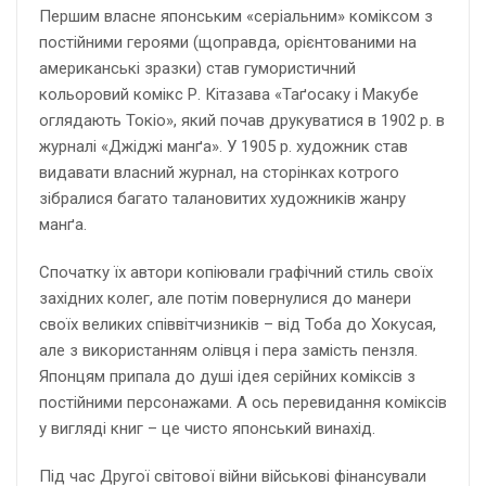
Першим власне японським «серіальним» коміксом з
постійними героями (щоправда, орієнтованими на
американські зразки) став гумористичний
кольоровий комікс Р. Кітазава «Таґосаку і Макубе
оглядають Токіо», який почав друкуватися в 1902 р. в
журналі «Джіджі манґа». У 1905 р. художник став
видавати власний журнал, на сторінках котрого
зібралися багато талановитих художників жанру
манґа.
Спочатку їх автори копіювали графічний стиль своїх
західних колег, але потім повернулися до манери
своїх великих співвітчизників – від Тоба до Хокусая,
але з використанням олівця і пера замість пензля.
Японцям припала до душі ідея серійних коміксів з
постійними персонажами. А ось перевидання коміксів
у вигляді книг – це чисто японський винахід.
Під час Другої світової війни військові фінансували