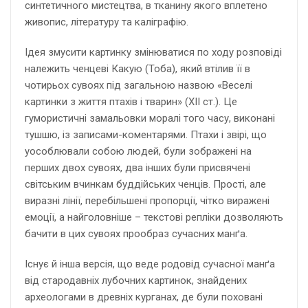
синтетичного мистецтва, в тканину якого вплетено
живопис, літературу та каліграфію.
Ідея змусити картинку змінюватися по ходу розповіді
належить ченцеві Какую (Тоба), який втілив її в
чотирьох сувоях під загальною назвою «Веселі
картинки з життя птахів і тварин» (XII ст.). Це
гумористичні замальовки моралі того часу, виконані
тушшю, із записами-коментарями. Птахи і звірі, що
уособлювали собою людей, були зображені на
перших двох сувоях, два інших були присвячені
світським вчинкам буддійських ченців. Прості, але
виразні лінії, перебільшені пропорції, чітко виражені
емоції, а найголовніше – текстові репліки дозволяють
бачити в цих сувоях прообраз сучасних манґа.
Існує й інша версія, що веде родовід сучасної манґа
від стародавніх лубочних картинок, знайдених
археологами в древніх курганах, де були поховані