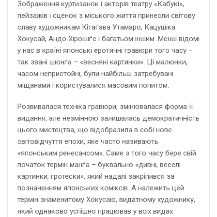
Зображення куртизанок і акторів театру «Кабукі»,
пейзажів і сценок з міського життя принесли світову
славу художникам Кітаґава Утамаро, Кацушіка
Хокусай, Андо Хірошіґе і багатьом іншим. Менш відомі
у нас в країні японські еротичні гравюри того часу –
так звані шюнґа – «весняні картинки». Ці малюнки,
часом непристойні, були найбільш затребувані
міщанами і користувалися масовим попитом.
Розвивалася техніка гравюри, змінювалася форма її
видання, але незмінною залишалась демократичність
цього мистецтва, що відобразила в собі нове
світовідчуття епохи, яке часто називають
«японським ренесансом». Саме з того часу бере свій
початок термін манґа – буквально «дивні, веселі
картинки, гротески», який надалі закріпився за
позначенням японських коміксів. А належить цей
термін знаменитому Хокусаю, видатному художнику,
який однаково успішно працював у всіх видах