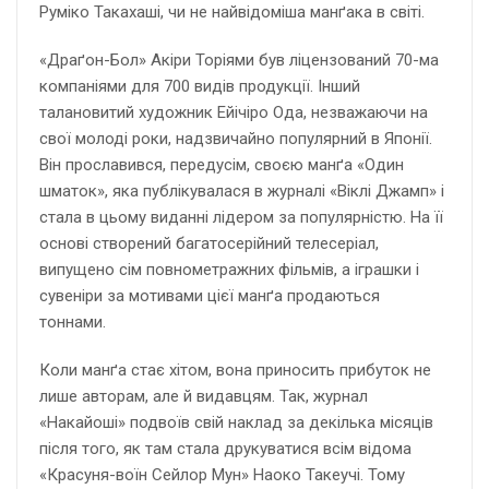
Руміко Такахаші, чи не найвідоміша манґака в світі.
«Драґон-Бол» Акіри Торіями був ліцензований 70-ма
компаніями для 700 видів продукції. Інший
талановитий художник Ейічіро Ода, незважаючи на
свої молоді роки, надзвичайно популярний в Японії.
Він прославився, передусім, своєю манґа «Один
шматок», яка публікувалася в журналі «Віклі Джамп» і
стала в цьому виданні лідером за популярністю. На її
основі створений багатосерійний телесеріал,
випущено сім повнометражних фільмів, а іграшки і
сувеніри за мотивами цієї манґа продаються
тоннами.
Коли манґа стає хітом, вона приносить прибуток не
лише авторам, але й видавцям. Так, журнал
«Накайоші» подвоїв свій наклад за декілька місяців
після того, як там стала друкуватися всім відома
«Красуня-воїн Сейлор Мун» Наоко Такеучі. Тому