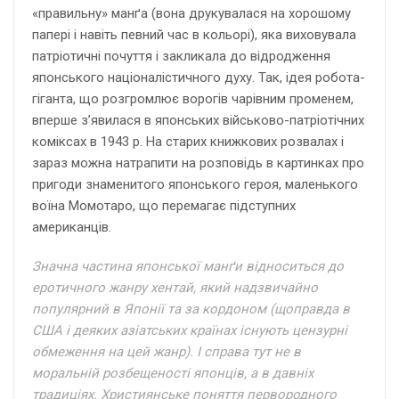
«правильну» манґа (вона друкувалася на хорошому
папері і навіть певний час в кольорі), яка виховувала
патріотичні почуття і закликала до відродження
японського націоналістичного духу. Так, ідея робота-
гіганта, що розгромлює ворогів чарівним променем,
вперше з’явилася в японських військово-патріотічних
коміксах в 1943 р. На старих книжкових розвалах і
зараз можна натрапити на розповідь в картинках про
пригоди знаменитого японського героя, маленького
воїна Момотаро, що перемагає підступних
американців.
Значна частина японської манґи відноситься до
еротичного жанру хентай, який надзвичайно
популярний в Японії та за кордоном (щоправда в
США і деяких азіатських країнах існують цензурні
обмеження на цей жанр). І справа тут не в
моральній розбещеності японців, а в давніх
традиціях. Християнське поняття первородного