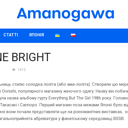
СТАТТІ
ЯПОНІЯ
NE BRIGHT
1012
хильниць стилю солодка лоліта (або ама-лоліта). Створили цю мер
Oonishi, популярного магазину жіночого одягу. Назву він побачи
ула назва альбому гурту Everything But The Girl 1986 року. Голо
і, Такасакі і Саппоро. Перший магазин поза межами Японії було ві
укні вони почали представляти ще на різноманітних виставках, о
агальноприйнята абревіатура у фанатському середовищі BSSB.