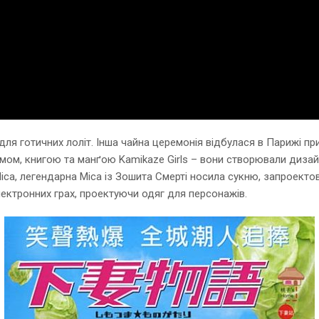
ля готичних лоліт. Інша чайна церемонія відбулася в Парижі при
льмом, книгою та манґою Kamikaze Girls – вони створювали дизайн
іса, легендарна Міса із Зошита Смерті носила сукню, запроектова
лектронних грах, проектуючи одяг для персонажів.