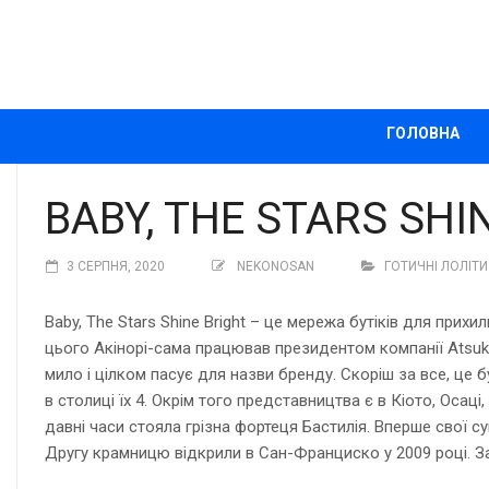
ГОЛОВНА
BABY, THE STARS SHI
3 СЕРПНЯ, 2020
NEKONOSAN
ГОТИЧНІ ЛОЛІТИ
Baby, The Stars Shine Bright – це мережа бутіків для при
цього Акінорі-сама працював президентом компанії Atsuki 
мило і цілком пасує для назви бренду. Скоріш за все, це б
в столиці їх 4. Окрім того представництва є в Кіото, Осац
давні часи стояла грізна фортеця Бастилія. Вперше свої с
Другу крамницю відкрили в Сан-Франциско у 2009 році. З