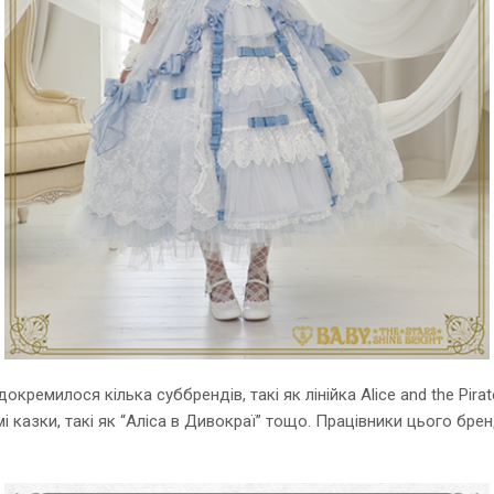
ідокремилося кілька суббрендів, такі як лінійка Alice and the P
омі казки, такі як “Аліса в Дивокраї” тощо. Працівники цього 