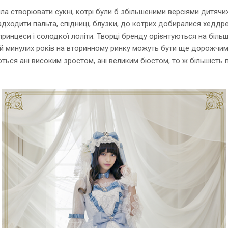
ла створювати сукні, котрі були б збільшеними версіями дитячих.
адходити пальта, спідниці, блузки, до котрих добиралися хеддрес
принцеси і солодкої лоліти. Творці бренду орієнтуються на біль
рій минулих років на вторинному ринку можуть бути ще дорожчим
ються ані високим зростом, ані великим бюстом, то ж більшість 