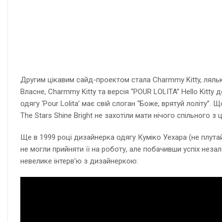
Другим цікавим сайд-проектом стала Charmmy Kitty, ляльк
Власне, Charmmy Kitty та версія “POUR LOLITA” Hello Kitt
одягу ‘Pour Lolita’ має свій слоган “Боже, врятуй лоліту”
The Stars Shine Bright не захотіли мати нічого спільного з 
Ще в 1999 році дизайнерка одягу Куміко Уехара (не плута
не могли прийняти її на роботу, але побачивши успіх неза
невелике інтерв’ю з дизайнеркою: