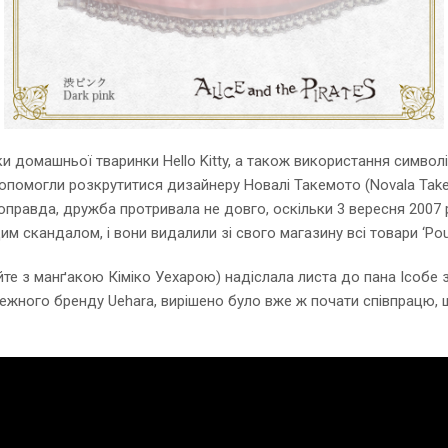
и домашньої тваринки Hello Kitty, а також використання символі
y допомогли розкрутитися дизайнеру Новалі Такемото (Novala Take
. Щоправда, дружба протривала не довго, оскільки 3 вересня 2007
цим скандалом, і вони видалили зі свого магазину всі товари ‘Pour 
йте з манґакою Кіміко Уехарою) надіслала листа до пана Ісобе 
лежного бренду Uehara, вирішено було вже ж почати співпрацю, 