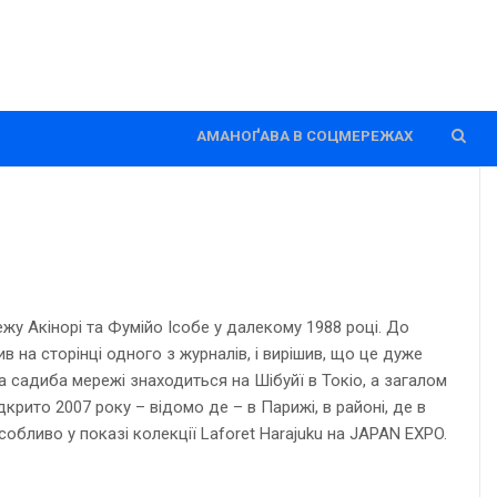
АМАНОҐАВА В СОЦМЕРЕЖАХ
ежу Акінорі та Фумійо Ісобе у далекому 1988 році. До
в на сторінці одного з журналів, і вирішив, що це дуже
вна садиба мережі знаходиться на Шібуйї в Токіо, а загалом
дкрито 2007 року – відомо де – в Парижі, в районі, де в
собливо у показі колекції Laforet Harajuku на JAPAN EXPO.