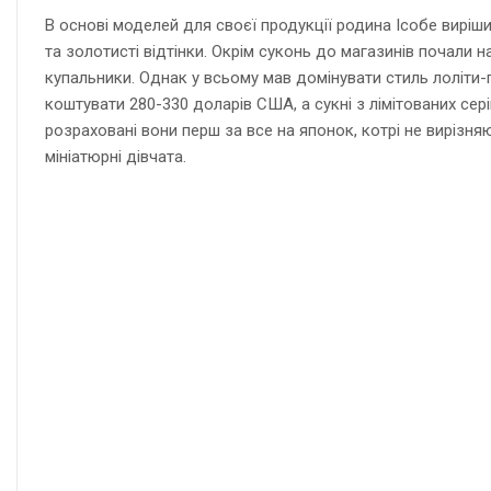
В основі моделей для своєї продукції родина Ісобе виріши
та золотисті відтінки. Окрім суконь до магазинів почали н
купальники. Однак у всьому мав домінувати стиль лоліти-
коштувати 280-330 доларів США, а сукні з лімітованих се
розраховані вони перш за все на японок, котрі не вирізня
мініатюрні дівчата.