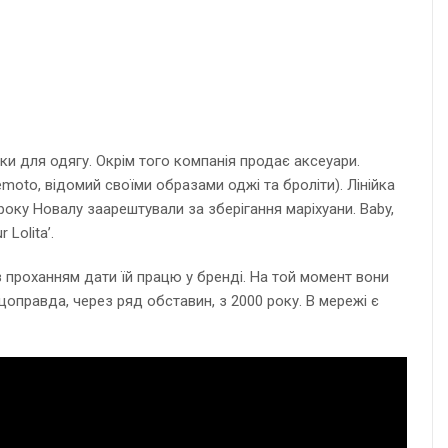
ки для одягу. Окрім того компанія продає аксеуари.
moto, відомий своїми образами оджі та броліти). Лінійка
 року Новалу заарештували за зберігання маріхуани. Baby,
Lolita’.
з проханням дати їй працю у бренді. На той момент вони
щоправда, через ряд обставин, з 2000 року. В мережі є