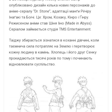
опубліковано дизайн кілька нових персонажів до
аніме-серіалу “Dr. Stone”, адаптації манґи Ріічіру
Інаґакі та Боічі. Це: Хром, Кохаку, Кінро і Ґінру.
Режисеном аніми став Шіня Ііно (Made in Abyss).
Серіалом займається студія TMS Entertainment.
Таіджу збирається зізнатися в коханні дівчині, коли
таємнича сила потрапляє на Землю і перетворює
кожну людину в камінь. Хлопець і його друг Сенку
прокидаються тисячі років по тому і починають
відновлювати суспільство.