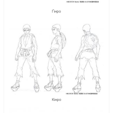
Ґінро
Кінро