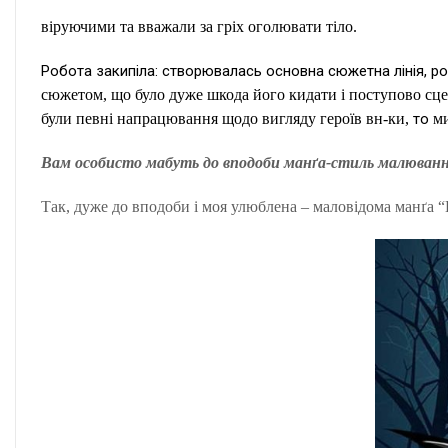
віруючими та вважали за гріх оголювати тіло.
Робота закипіла: створювалась основна сюжетна лінія, р
сюжетом, що було дуже шкода його кидати і поступово сцен
були певні напрацювання щодо вигляду героїв вн-ки,
то
ми
Вам особисто мабуть до вподоби манґа-стиль малюван
Так, дуже до вподоби і моя улюблена – маловідома манґа “