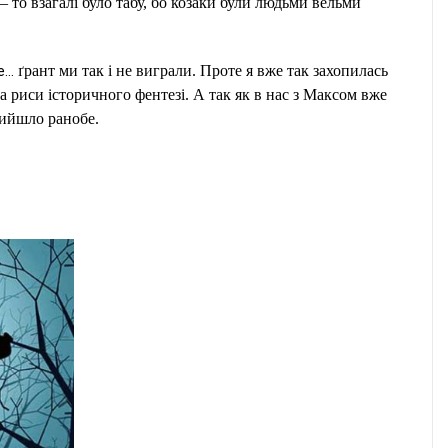
– то взагалі було табу, бо козаки були людьми вельми
ле…
ґрант ми так і не виграли. Проте я вже так захопилась
 риси історичного фентезі. А так як в нас з Максом вже
вийшло ранобе.