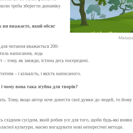
 коли треба зберегти динаміку
Як ви вважаєте, який обсяг
Малуш
 для читання вважається 200-
стиль написання, ледь
 – тому, як завжди, істина десь посередині.
тнім – і кількість, і якість написаного.
 чому вона така згубна для творів?
ь. Тому, якщо автор хоче донести свої думки до людей, то йому н
сь східним сусідом, який робив усе для того, щоби будь-які вияв
ласної культури, маємо вигадувати нові непересічні методи.