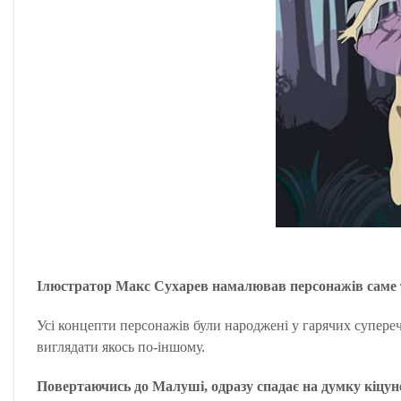
Ілюстратор Макс Сухарев намалював персонажів саме т
Усі концепти персонажів були народжені у гарячих суперечк
виглядати якось по-іншому.
Повертаючись до Малуші, одразу спадає на думку кіцун