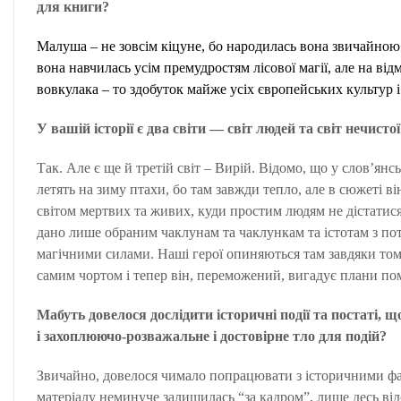
для книги?
Малуша – не зовсім кіцуне, бо народилась вона звичайною
вона навчилась усім премудростям лісової магії, але на відм
вовкулака – то здобуток майже усіх європейських культур і
У вашій історії є два світи — світ людей та світ нечисто
Так. Але є ще й третій світ – Вирій. Відомо, що у слов’янс
летять на зиму птахи, бо там завжди тепло, але в сюжеті ві
світом мертвих та живих, куди простим людям не дістати
дано лише обраним чаклунам та чаклункам та істотам з пот
магічними силами. Наші герої опиняються там завдяки тому
самим чортом і тепер він, переможений, вигадує плани по
Мабуть довелося дослідити історичні події та постаті, щ
і захоплюючо-розважальне і достовірне тло для подій?
Звичайно, довелося чимало попрацювати з історичними фа
матеріалу неминуче залишилась “за кадром”, лише десь відсо