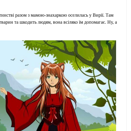
тинстві разом з мамою-знахаркою оселилась у Вирії. Там
тварин та шкодить людям, вона всіляко їм допомагає. Ну, а