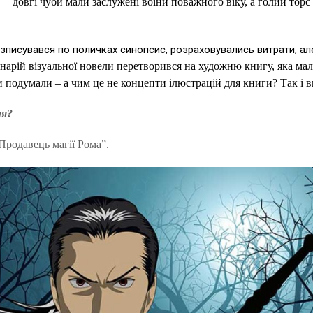
довгі чуби мали заслужені воїни поважного віку, а голий торс 
озписувався по поличках синопсис, розраховувались витрати, а
арій візуальної новели перетворився на художню книгу, яка мала
 подумали – а чим це не концепти ілюстрацій для книги? Так і 
ня?
Продавець магії Рома”.