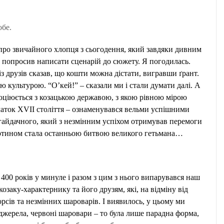
обе.
 про звичайного хлопця з сьогодення, який завдяки дивним
то попросив написати сценарій до сюжету. Я погодилась.
із друзів сказав, що кошти можна дістати, вигравши ґрант.
 культурою. “О’кей!” – сказали ми і стали думати далі. А
асоціюється з козацькою державою, з якою рівною мірою
чаток ХVII століття – ознаменувався вельми успішними
гайдачного, який
з незмінним успіхом отримував перемоги
 Хотином стала останньою битвою великого гетьмана…
400 років у минуле і разом з цим з нього випарувався наш
аку-характернику та його друзям, які, на відміну від
рсів та незмінних шароварів. І виявилось, у цьому ми
 джерела, червоні шаровари – то була лише парадна форма,