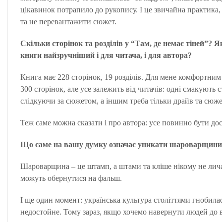
цікавинок потрапило до рукопису. І це звичайна практика,
та не перевантажити сюжет.
Скільки сторінок та розділів у “Там, де немає тіней”? 
книги найзручніший і для читача, і для автора?
Книга має 228 сторінок, 19 розділів. Для мене комфортним
300 сторінок, але усе залежить від читачів: одні смакують 
слідкуючи за сюжетом, а іншим треба тільки драйв та сюжет
Теж саме можна сказати і про автора: усе повинно бути доста
Що саме на вашу думку означає уникати шароварщини і
Шароварщина – це штамп, а штами та кліше нікому не личат
можуть обернутися на фальш.
І ще один момент: українська культура століттями гнобила
недостойне. Тому зараз, якщо хочемо навернути людей до в