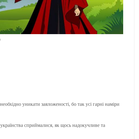
а
еобхідно уникати заяложеності, бо так усі гарні наміри
и українства сприймалися, як щось надокучливе та