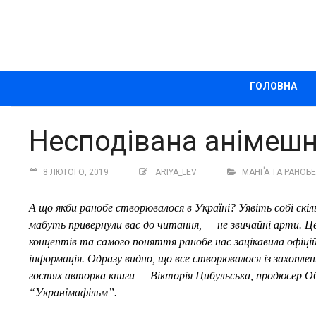
ГОЛОВНА
Несподівана анімеш
8 ЛЮТОГО, 2019
ARIYA_LEV
МАНҐА ТА РАНОБЕ 
А що якби ранобе створювалося в Україні? Уявіть собі скі
мабуть привернули вас до читання, — не звичайні арти. Це 
концептів та самого поняття ранобе
нас зацікавила
офіцій
інформація. Одразу видно, що все створювалося із захопл
гостях
авторк
а
книги — Вікторія Цибульська,
продюсер
О
“Укранімафільм”.