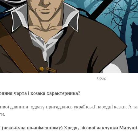
Тібор
ояння чорта і козака-характерника?
ої давнини, одразу пригадались українські народні казки. А там, 
ги.
 (неко-куна по-анімешному) Хведя, лісової чаклунки Малуші 