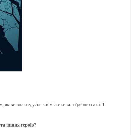
як ви знаєте, усілякої містики хоч ґреблю гати! І
та інших героїв?