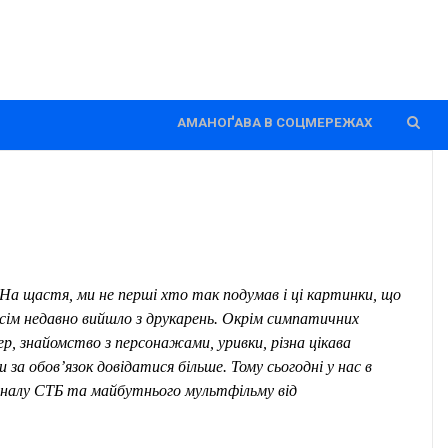
АМАНОҐАВА В СОЦМЕРЕЖАХ
 На щастя, ми не перші хто так подумав і ці картинки, що
всім недавно вийшло з друкарень.
Окрім симпатичних
, знайомство з персонажами, уривки, різна цікава
 за обов’язок довідатися більше. Т
ому сьогодні у нас
в
аналу СТБ
та
майбутнього мультфільму
від