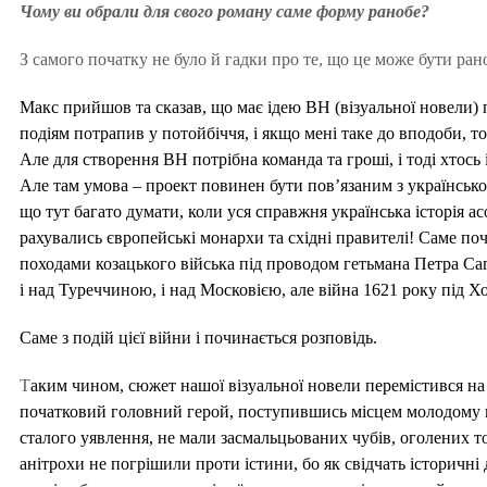
Чому ви обрали для свого роману саме форму ранобе?
З самого початку не було й гадки про те, що це може бути ран
Макс прийшов та сказав, що має ідею ВН (візуальної новели)
подіям потрапив у потойбіччя, і якщо мені таке до вподоби, 
Але для створення ВН потрібна команда та гроші, і тоді хтось 
Але там умова – проект повинен бути пов’язаним з українською
що тут багато думати, коли уся справжня українська історія 
рахувались
європейські монархи та східні правителі! Саме по
походами козацького війська під проводом гетьмана Петра Са
і над Туреччиною, і над Московією, але війна 1621 року під
Саме з подій цієї війни і починається розповідь.
Т
аким чином, сюжет нашої візуальної новели перемістився на 
початковий головний герой, поступившись місцем молодому коз
сталого уявлення, не мали засмальцьованих чубів, оголених то
анітрохи не погрішили проти істини, бо як свідчать історичні