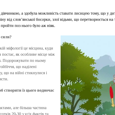
 дівчинкою, а здобула можливість ставати лисицею тому, що у ди
іну від слов’янської бос
о
рки, злої відьми, що перетворюється на 
 пройти поз нього було аж ніяк.
ї сили?
ькій міфології це місцина, куди
н постає, як особливе місце між
ся. Подорожувати по ньому
ойбіччя, що наділені
, що на війні стикнулися і
мсти.
об створити із цього водночас
ктами, але більша частина
тків 20-30 з усіх фактів та