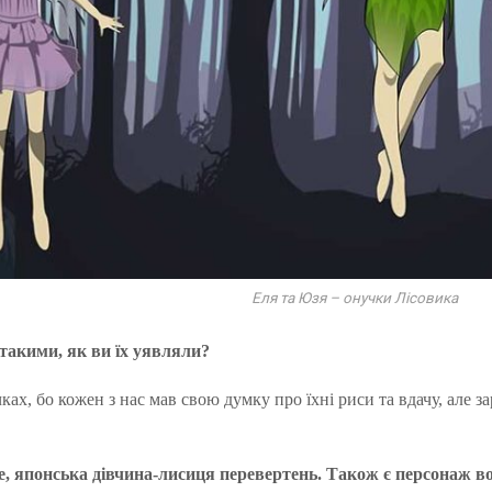
Еля та Юзя – онучки Лісовика
акими, як ви їх уявляли?
ах, бо кожен з нас мав свою думку про їхні риси та вдачу, але з
е, японська дівчина-лисиця перевертень. Також є персонаж в