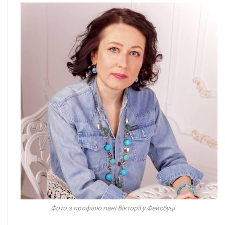
Фото з профілю пані Вікторії у Фейсбуці