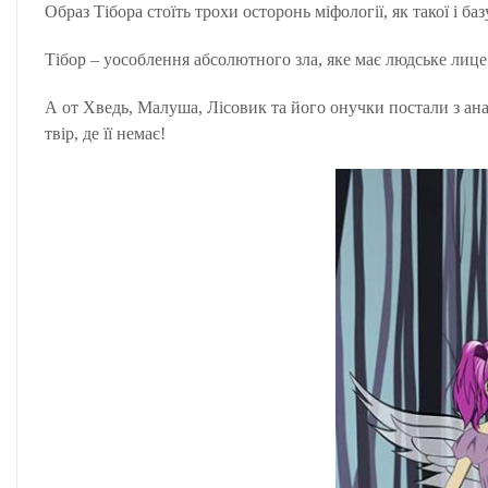
Образ Тібора стоїть трохи осторонь міфології, як такої і б
Тібор – уособлення абсолютного зла, яке має людське лице
А от Хведь, Малуша, Лісовик та його онучки постали з а
твір, де її немає!