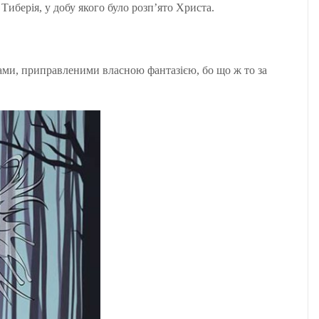
 Тиберія, у добу якого було розп’ято Христа.
ами, приправленими власною фантазією, бо що ж то за