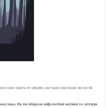
араз я вже навіть не уявляю, що наші персонажі могли би
овкулака. Як ви обирали міфологічні мотиви та легенди