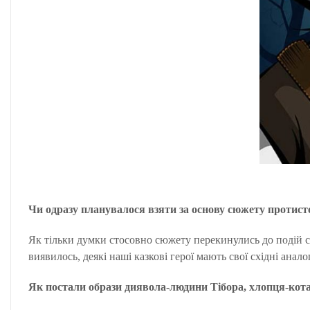
Чи одразу планувалося взяти за основу сюжету протист
Як тільки думки стосовно сюжету перекинулись до подій сив
виявилось, деякі наші казкові герої мають свої східні анало
Як постали образи диявола-людини Тібора, хлопця-кота