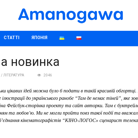
СТАТТІ
ЯПОНІЯ
на новинка
/ ЛІТЕРАТУРА
2046
льки цікавих ідей можна було б подати в такій
красивій
обгортці.
ілюстрації до українського ранобе “Там де немає тіней”, яке зо
на Фейсбук-сторінка проекту та сайт авторки. Там є буктрейлер
енням та любов’ю.
Ми не могли пройти повз такої події та вважали
б’єднання кінематографістів “КІНО-ЛОГОС»
сценарист телек