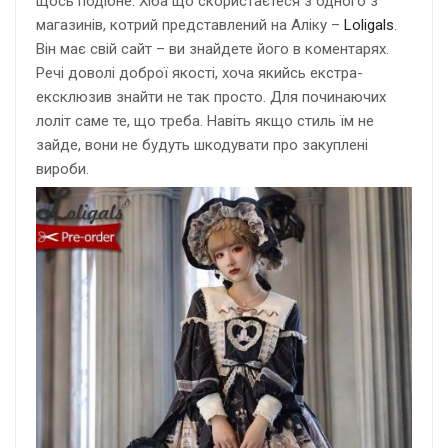
щось подібне. Хіба що скористаєтеся з одного з
магазинів, котрий представлений на Аліку –
Loligals
.
Він має свій сайт – ви знайдете його в коментарях.
Речі доволі доброї якості, хоча якийсь екстра-
ексклюзив знайти не так просто. Для починаючих
лоліт саме те, що треба. Навіть якщо стиль їм не
зайде, вони не будуть шкодувати про закуплені
вироби.