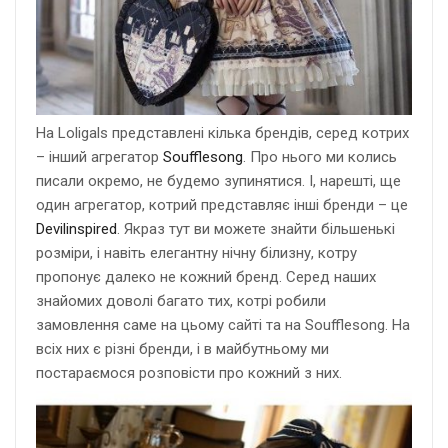
На Loligals представлені кілька брендів, серед котрих
– інший агрегатор
Soufflesong
. Про нього ми колись
писали окремо, не будемо зупинятися. І, нарешті, ще
один агрегатор, котрий представляє інші бренди – це
Devilinspired
. Якраз тут ви можете знайти більшенькі
розміри, і навіть елегантну нічну білизну, котру
пропонує далеко не кожний бренд. Серед наших
знайомих доволі багато тих, котрі робили
замовлення саме на цьому сайті та на Soufflesong. На
всіх них є різні бренди, і в майбутньому ми
постараємося розповісти про кожний з них.