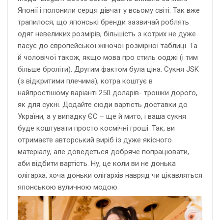
Японії і полонили серця дівчат у всьому світі. Так вже
трапилося, що японські бренди зазвичай роблять
одяг невеликих розмірів, більшість з котрих не дуже
пасує до європейської жіночої розмірної таблиці. Та
й чоловічої також, якщо мова про стиль ооджі (і тим
більше броліти). Другим фактом була ціна. Сукня JSK
(з відкритими плечима), котра коштує в
найпростішому варіанті 250 доларів- трошки дорого,
як для сукні. Додайте сюди вартість доставки до
України, а у випадку ЄС – ще й мито, і ваша сукня
буде коштувати просто космічні гроші. Так, ви
отримаєте авторський виріб із дуже якісного
матеріалу, але доведеться добряче попрацювати,
аби відбити вартість. Ну, це коли ви не донька
олігарха, хоча доньки олігархів навряд чи цікавляться
японською вуличною модою.