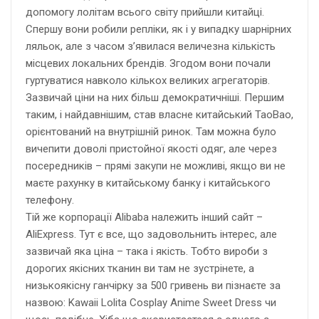
допомогу лолітам всього світу прийшли китайці.
Спершу вони робили репліки, як і у випадку шарнірних
ляльок, але з часом з’явилася величезна кількість
місцевих локальних брендів. Згодом вони почали
гуртуватися навколо кількох великих агрегаторів.
Зазвичай ціни на них більш демократичніші. Першим
таким, і найдавнішим, став власне китайський TaoBao,
орієнтований на внутрішній ринок. Там можна було
вичепити доволі пристойної якості одяг, але через
посередників – прямі закупи не можливі, якщо ви не
маєте рахунку в китайському банку і китайського
телефону.
Тій же корпорації Alibaba належить інший сайт –
AliExpress. Тут є все, що задовольнить інтерес, але
зазвичай яка ціна – така і якість. Тобто вироби з
дорогих якісних тканин ви там не зустрінете, а
низькоякісну ганчірку за 500 гривень ви пізнаєте за
назвою: Kawaii Lolita Cosplay Anime Sweet Dress чи