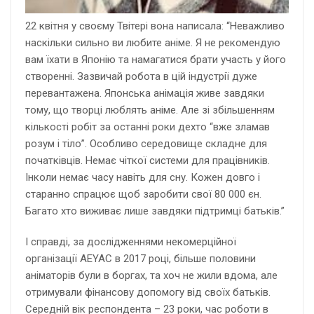
22 квітня у своєму Твітері вона написала: “Неважливо
наскільки сильно ви любите аніме. Я не рекомендую
вам їхати в Японію та намагатися брати участь у його
створенні. Зазвичай робота в цій індустрії дуже
перевантажена. Японська анімація живе завдяки
тому, що творці люблять аніме. Але зі збільшенням
кількості робіт за останні роки дехто “вже зламав
розум і тіло”. Особливо середовище складне для
початківців. Немає чіткої системи для працівників.
Інколи немає часу навіть для сну. Кожен довго і
старанно спрацює щоб заробити свої 80 000 єн.
Багато хто виживає лише завдяки підтримці батьків.”
І справді, за дослідженнями некомерційної
організації AEYAC в 2017 році, більше половини
аніматорів були в боргах, та хоч не жили вдома, але
отримували фінансову допомогу від своїх батьків.
Середній вік респондента – 23 роки, час роботи в