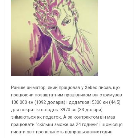
Раніше аніматор, який працював у Xebec писав, що
працюючи позаштатним працівником він отримував
130 000 єн (1092 доларів) і додаткові 5300 єн (44,5)
для покриття поїздок. 3970 єн (33 долари)
знімаються як податок. А за контрактом він мав
працювати “скільки зможе за 24 години” і щомісяця
писати звіт про кількість відпрацьованих годин.