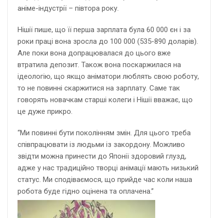
аніме-індустрії – півтора року.
Нішії пише, що її перша зарплата була 60 000 єн і за
роки праці вона зросла до 100 000 (535-890 доларів).
Але поки вона допрацювалася до цього вже
втратила депозит. Також вона поскаржилася на
ідеологію, що якщо аніматори люблять свою роботу,
то не повинні скаржитися на зарплату. Саме так
говорять новачкам старші колеги і Нішії вважає, що
це дуже прикро.
“Ми повинні бути поколінням змін. Для цього треба
співпрацювати із людьми із закордону. Можливо
звідти можна принести до Японії здоровий глузд,
адже у нас традиційно творці анімації мають низький
статус. Ми сподіваємося, що прийде час коли наша
робота буде гідно оцінена та оплачена.”