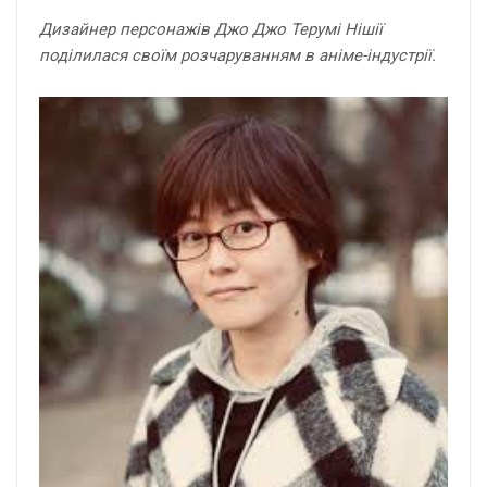
Дизайнер персонажів Джо Джо Терумі Нішії
поділилася своїм розчаруванням в аніме-індустрії.